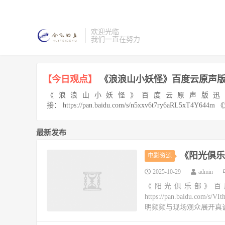
欢迎光临
我们一直在努力
【今日观点】
《浪浪山小妖怪》百度云原声版迅雷资
《浪浪山小妖怪》百度云原声版迅雷资源4k
接： https://pan.baidu.com/s/n5xxv6t7ry6aR
最新发布
《阳光俱乐
电影资源
2025-10-29
admin
《阳光俱乐部》百
https://pan.baidu.
明频频与现场观众展开真诚