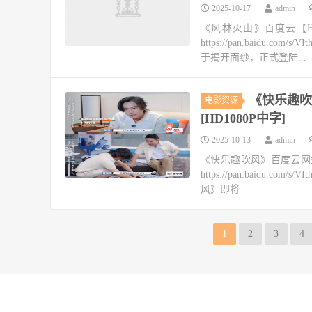
2025-10-17
admin
《风林火山》百度云【H
https://pan.baidu.
于揭开面纱，正式登陆...
《快乐趣吹
电影资源
[HD1080P中字]
2025-10-13
admin
《快乐趣吹风》百度云网盘资
https://pan.baidu.
风》即将...
1
2
3
4