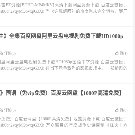
BT资源[BDHD-MP4MKV]高清下载网盘资源下载 百度云链接：
com/s/VIthab0bn2vqyMQovxpG3Xh 当《许我耀眼》的热度尚未完全消散，鹅厂
生》全集百度网盘阿里云盘电视剧免费下载HD1080p
评论(0)
赞(
1
)
盘阿里云盘电视剧免费下载HD1080p国语中字资源 百度云链接：
com/s/VIthab0bn2vqyMQovxpG3Xh 在当下竞争激烈的影视市场中，一部新剧的
》国语（免vip免费）百度云网盘【1080P高清免费】
评论(0)
赞(
0
)
p免费）百度云网盘【1080P高清免费】泄露资源下载 百度云链接：
com/s/VIthab0bn2vqyMQovxpG3Xh 万众瞩目的年度战争史诗巨制《烽火十六