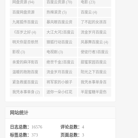
网盘资源 (94)
百度云资源 (70)
电影 (23)
百度网盘资源
热辣滚烫 (5)
百度云 (4)
(11)
九尾狐传百度云
暴风眼百度云资
了不起的女孩百
(4)
源 (4)
度云 (4)
《百岁之好 (4)
大江大河2百度云
流金岁月百度云
(4)
(4)
明天你是否依然
猎狐行动百度云
风暴舞百度云 (4)
爱我百度云 (4)
(4)
影视 (3)
电视剧 (3)
使徒行者3百度云
资源 (3)
亲爱的麻洋街百
绝世千金2百度云
甜蜜家园百度云
度云资源 (3)
(3)
(3)
温暖的抱抱百度
流金岁月百度云
阳光之下百度云
云 (3)
完整网盘 (3)
(3)
紧急救援百度云
将军家的小娘子
我凭本事单身百
资源 (2)
百度云 (2)
度云资源 (2)
我凭本事单身 (2)
送你一朵小红花
半是蜜糖半是伤
百度云 (2)
百度云资源 (2)
网站统计
日志总数：
16576
评论总数：
4
标签总数：
373
页面总数：
3