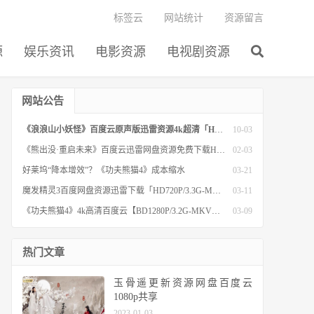
标签云
网站统计
资源留言
源
娱乐资讯
电影资源
电视剧资源
网站公告
《浪浪山小妖怪》百度云原声版迅雷资源4k超清「HD1280P/3.9G-MKV」
10-03
《熊出没·重启未来》百度云迅雷网盘资源免费下载HD1080p高清版本
02-03
好莱坞“降本增效”？《功夫熊猫4》成本缩水
03-21
魔发精灵3百度网盘资源迅雷下载「HD720P/3.3G-MKV」高清版已更新
03-11
《功夫熊猫4》4k高清百度云【BD1280P/3.2G-MKV】原声版在线观看
03-09
热门文章
玉骨遥更新资源网盘百度云
1080p共享
2023-01-03