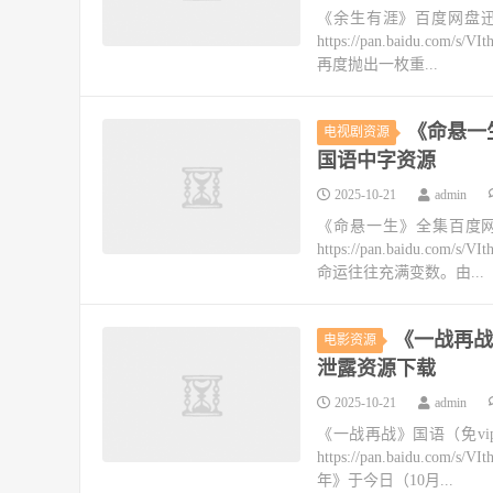
《余生有涯》百度网盘迅雷
https://pan.baidu.
再度抛出一枚重...
《命悬一
电视剧资源
国语中字资源
2025-10-21
admin
《命悬一生》全集百度网
https://pan.baidu.
命运往往充满变数。由...
《一战再战
电影资源
泄露资源下载
2025-10-21
admin
《一战再战》国语（免vi
https://pan.baidu.
年》于今日（10月...