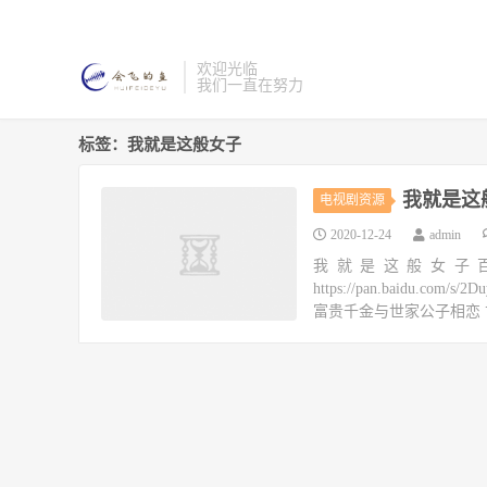
欢迎光临
我们一直在努力
标签：我就是这般女子
我就是这般
电视剧资源
2020-12-24
admin
我就是这般女子百度云
https://pan.baidu.
富贵千金与世家公子相恋 古