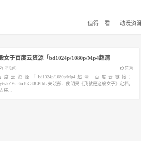
值得一看
动漫资
女子百度云资源「bd1024p/1080p/Mp4超清
评论(0)
赞(
0
)
资源「bd1024p/1080p/Mp4超清 百度云链接：
com/s/2DuytwkZVcn6uToC30CPfbL 关晓彤、侯明昊《我就是这般女子》定档，
装...