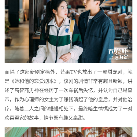
而除了这部新剧定档外，芒果TV也放出了一部甜宠剧，就
是《她和他的恋爱剧本》，该剧的剧情非常有趣且新颖，讲
述了高智商男神在经历了一次车祸后失忆，并认为自己是皇
帝，作为心理师的女主为了赚钱演起了他的皇后，并对他治
疗，随着二人之间的慢慢相处下，最终暗生情愫成为了一对
欢喜冤家的故事，情节既有趣又高甜。