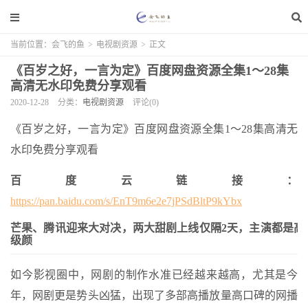
当前位置：
会飞的鱼
>
电视剧资源
>
正文
《百岁之好，一言为定》百度网盘资源全集1～28集
高清无水印免费分享观看
2020-12-28
分类：
电视剧资源
评论(0)
《百岁之好，一言为定》百度网盘资源全集1～28集高清无
水印免费分享观看
百度云链接：
https://pan.baidu.com/s/EnT9m6e2e7jPSdBltP9kYbx
芒果、腾讯迎来大对决，两大甜剧上线仅隔2天，主演都是高
级颜
如今影视圈中，网剧的制作水准已经越来越高，尤其是今
年，网剧更是势头凶猛，出现了多部高播放量高口碑的网播