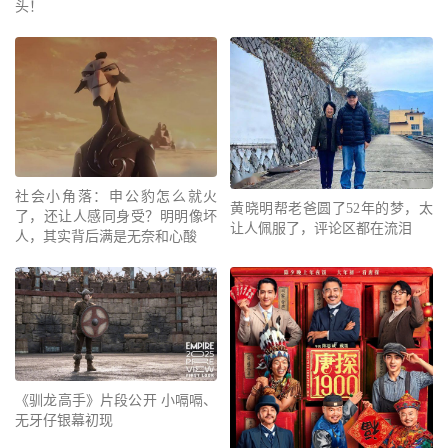
头！
社会小角落：申公豹怎么就火
黄晓明帮老爸圆了52年的梦，太
了，还让人感同身受？明明像坏
让人佩服了，评论区都在流泪
人，其实背后满是无奈和心酸
《驯龙高手》片段公开 小嗝嗝、
无牙仔银幕初现