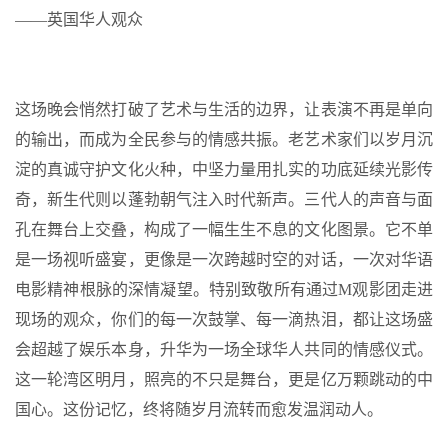
——英国华人观众
这场晚会悄然打破了艺术与生活的边界，让表演不再是单向
的输出，而成为全民参与的情感共振。老艺术家们以岁月沉
淀的真诚守护文化火种，中坚力量用扎实的功底延续光影传
奇，新生代则以蓬勃朝气注入时代新声。三代人的声音与面
孔在舞台上交叠，构成了一幅生生不息的文化图景。它不单
是一场视听盛宴，更像是一次跨越时空的对话，一次对华语
电影精神根脉的深情凝望。特别致敬所有通过M观影团走进
现场的观众，你们的每一次鼓掌、每一滴热泪，都让这场盛
会超越了娱乐本身，升华为一场全球华人共同的情感仪式。
这一轮湾区明月，照亮的不只是舞台，更是亿万颗跳动的中
国心。这份记忆，终将随岁月流转而愈发温润动人。