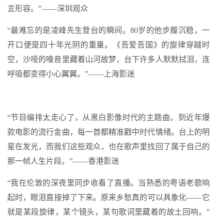
言形容。”——深圳观众
“最难忘的是凌峰先生登台的瞬间。80岁的他步履沉稳，一
开口便是四十年光阴的重量。《吾爱吾国》的旋律穿越时
空，沙哑的嗓音里藏着山河故梦，台下许多人默默拭泪，连
呼吸都变得小心翼翼。”——上海影迷
“节目编排太走心了，从黑白影像时代的主题曲，到近年爆
款电影的流行金曲，每一首都精准戳中时代情绪。台上的明
星在发光，而我们这些观众，也在歌声里找回了属于自己的
那一帧人生片段。”——香港影迷
“我在伦敦的深夜里同步收看了直播。当熟悉的粤语老歌响
起时，眼泪直接掉了下来。原来乡愁真的可以具象化——它
就是某段旋律，某个镜头，某句歌词里藏着的故土回响。”