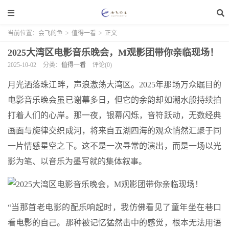
当前位置：
会飞的鱼
>
值得一看
>
正文
2025大湾区电影音乐晚会，M观影团带你亲临现场！
2025-10-02
分类：
值得一看
评论(0)
月光洒落珠江畔，声浪激荡大湾区。2025年那场万众瞩目的
电影音乐晚会虽已谢幕多日，但它的余韵却如潮水般持续拍
打着人们的心岸。那一夜，银幕闪烁，音符跃动，无数经典
画面与旋律交织成河，将来自五湖四海的观众悄然汇聚于同
一片情感星空之下。这不是一次寻常的演出，而是一场以光
影为笔、以音乐为墨写就的集体叙事。
“当那首老电影的配乐响起时，我仿佛看见了童年坐在巷口
看电影的自己。那种被记忆猛然击中的感觉，根本无法用语