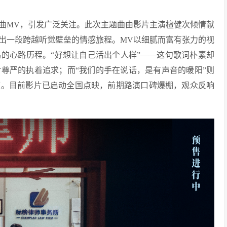
曲MV，引发广泛关注。此次主题曲由影片主演檀健次倾情献
出一段跨越听觉壁垒的情感旅程。MV以细腻而富有张力的视
的心路历程。“好想让自己活出个人样”——这句歌词朴素却
尊严的执着追求；而“我们的手在说话，是有声音的暖阳”则
度。目前影片已启动全国点映，前期路演口碑爆棚，观众反响