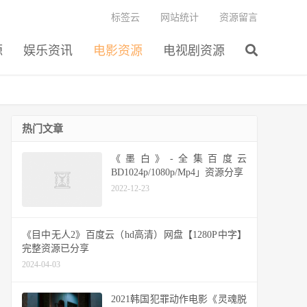
标签云
网站统计
资源留言
源
娱乐资讯
电影资源
电视剧资源
热门文章
《墨白》-全集百度云
BD1024p/1080p/Mp4」资源分享
2022-12-23
《目中无人2》百度云（hd高清）网盘【1280P中字】
完整资源已分享
2024-04-03
2021韩国犯罪动作电影《灵魂脱