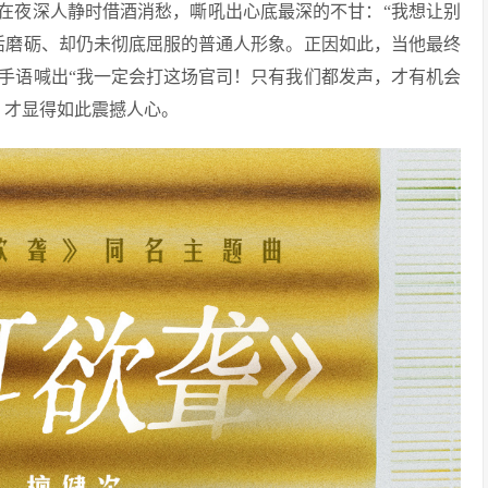
更在夜深人静时借酒消愁，嘶吼出心底最深的不甘：“我想让别
活磨砺、却仍未彻底屈服的普通人形象。正因如此，当他最终
手语喊出“我一定会打这场官司！只有我们都发声，才有机会
，才显得如此震撼人心。