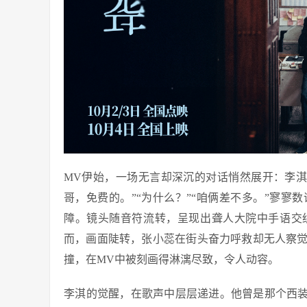
MV伊始，一场无言却深沉的对话悄然展开：李淇
哥，免费的。”“为什么？”“咱俩差不多。”寥
障。镜头随音符流转，呈现出聋人大院中手语交
而，画面陡转，张小蕊在街头奋力呼救却无人察
撞，在MV中被刻画得淋漓尽致，令人动容。
李淇的觉醒，在歌声中层层递进。他曾是那个西装