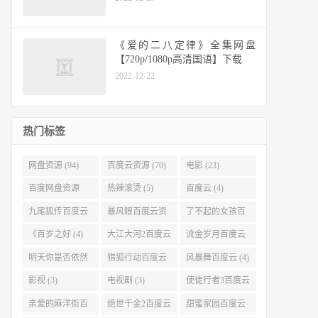
《爱的二八定律》全集网盘
【720p/1080p高清国语】下载
2022-12-22
热门标签
网盘资源 (94)
百度云资源 (70)
电影 (23)
百度网盘资源
热辣滚烫 (5)
百度云 (4)
(11)
九尾狐传百度云
暴风眼百度云资
了不起的女孩百
(4)
源 (4)
度云 (4)
《百岁之好 (4)
大江大河2百度云
流金岁月百度云
(4)
(4)
明天你是否依然
猎狐行动百度云
风暴舞百度云 (4)
爱我百度云 (4)
(4)
影视 (3)
电视剧 (3)
使徒行者3百度云
资源 (3)
亲爱的麻洋街百
绝世千金2百度云
甜蜜家园百度云