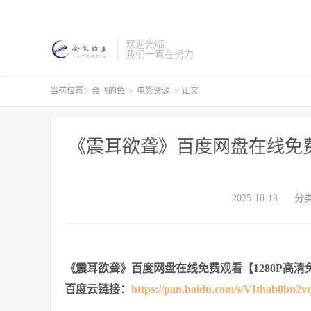
欢迎光临
我们一直在努力
当前位置：
会飞的鱼
>
电影资源
>
正文
《震耳欲聋》百度网盘在线免费
2025-10-13
分
《震耳欲聋》百度网盘在线免费观看【1280P高
百度云链接：
https://pan.baidu.com/s/VIthab0b