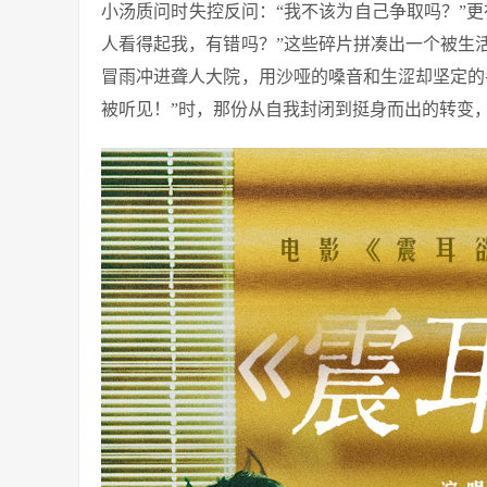
小汤质问时失控反问：“我不该为自己争取吗？”
人看得起我，有错吗？”这些碎片拼凑出一个被生
冒雨冲进聋人大院，用沙哑的嗓音和生涩却坚定的
被听见！”时，那份从自我封闭到挺身而出的转变