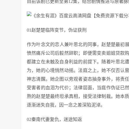
目前该剧已更新至第12集，结合剧情推进与原著
01赵楚楚临阵变节，伪证获刑
作为叶念文的恋人兼叶思北的同事，赵楚楚最初
愤然痛斥公司后毅然辞职；即便需变卖姐姐贷款
都建立在未触及自身利益的前提下。随着叶思北
为，她的心境悄然动摇。法庭之上，她不仅否认
神志清醒。她企图以旁观者姿态抽身事外，将责
受害者的血泪为代价；法律层面，当庭作伪证已
熬的赵楚楚最终坦承真相，接受法律制裁。她本
逐渐迷失自我，因一念之差深陷泥淖。
02秦南代妻复仇，迷途知返