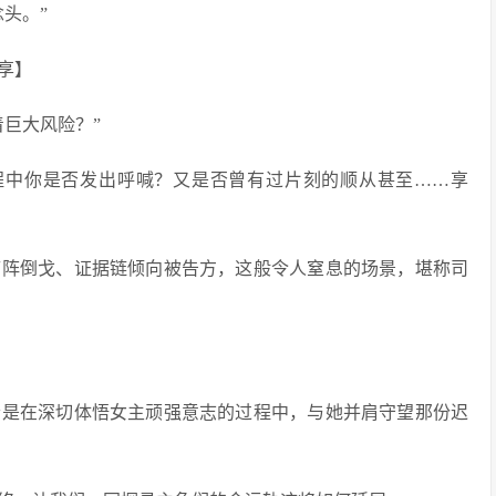
头。”
巨大风险？”
程中你是否发出呼喊？又是否曾有过片刻的顺从甚至……享
临阵倒戈、证据链倾向被告方，这般令人窒息的场景，堪称司
恰是在深切体悟女主顽强意志的过程中，与她并肩守望那份迟