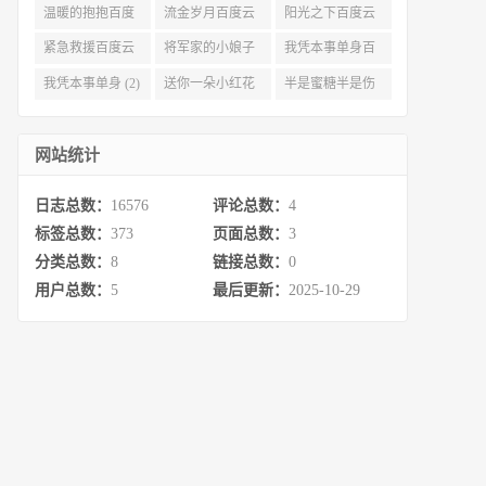
度云资源 (3)
(3)
(3)
温暖的抱抱百度
流金岁月百度云
阳光之下百度云
云 (3)
完整网盘 (3)
(3)
紧急救援百度云
将军家的小娘子
我凭本事单身百
资源 (2)
百度云 (2)
度云资源 (2)
我凭本事单身 (2)
送你一朵小红花
半是蜜糖半是伤
百度云 (2)
百度云资源 (2)
网站统计
日志总数：
16576
评论总数：
4
标签总数：
373
页面总数：
3
分类总数：
8
链接总数：
0
用户总数：
5
最后更新：
2025-10-29