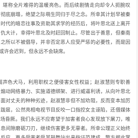
，堪称全片难得的温暖亮色。而后续剧情走向却令人扼腕叹
活彻底崩塌，绝望之际萌生同归于尽之念。所幸其计划早被秦
生时代的暗恋往事及资助其求学的经历后，将叶思北送上离开
复仇大计，幸得叶思北及时赶回制止。尽管出于善意，但秦南
暴之所以不被倡导，并非否定恶人应受严惩的必要性，而是因
或许会迟到，但永远不会缺席。
沉溺声色犬马，利用职权之便侵害女性权益；赵淑慧则专职善
、煽动网络暴力、实施道德绑架、进行威逼利诱，从向叶思北
。面对丈夫的种种劣迹，赵淑慧非但不加劝阻，反而变本加厉
张跋扈，公然亮相电视节目反咬一口指控女主诬陷，还借媒体
当场昏厥。我们永远不应寄望于加害者良心发现放下屠刀，唯
喘息间隙磨砺刀刃，继续伤害更多无辜者。所幸公理正义始终
锁反应，更多受害者受其鼓舞站出来指证范建成，警方据此掌