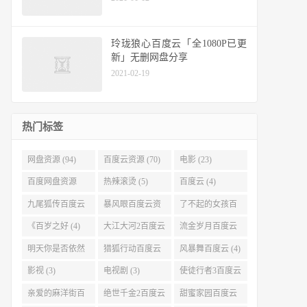
玲珑狼心百度云「全1080P已更
新」无删网盘分享
2021-02-19
热门标签
网盘资源 (94)
百度云资源 (70)
电影 (23)
百度网盘资源
热辣滚烫 (5)
百度云 (4)
(11)
九尾狐传百度云
暴风眼百度云资
了不起的女孩百
(4)
源 (4)
度云 (4)
《百岁之好 (4)
大江大河2百度云
流金岁月百度云
(4)
(4)
明天你是否依然
猎狐行动百度云
风暴舞百度云 (4)
爱我百度云 (4)
(4)
影视 (3)
电视剧 (3)
使徒行者3百度云
资源 (3)
亲爱的麻洋街百
绝世千金2百度云
甜蜜家园百度云