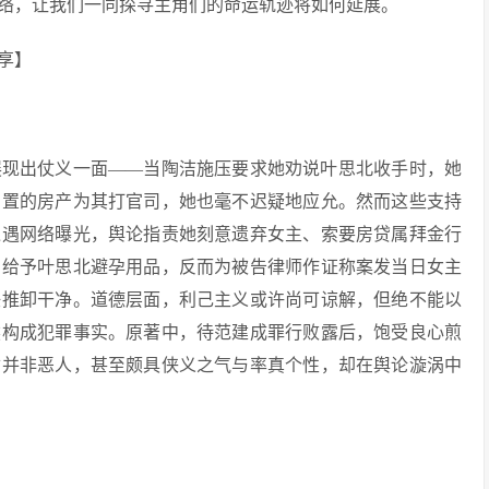
脉络，让我们一同探寻主角们的命运轨迹将如何延展。
展现出仗义一面——当陶洁施压要求她劝说叶思北收手时，她
购置的房产为其打官司，她也毫不迟疑地应允。然而这些支持
遭遇网络曝光，舆论指责她刻意遗弃女主、索要房贷属拜金行
曾给予叶思北避孕用品，反而为被告律师作证称案发当日女主
任推卸干净。道德层面，利己主义或许尚可谅解，但绝不能以
然构成犯罪事实。原著中，待范建成罪行败露后，饱受良心煎
质并非恶人，甚至颇具侠义之气与率真个性，却在舆论漩涡中