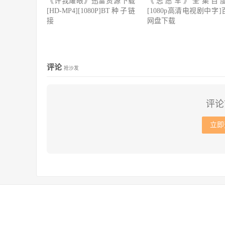
《许我耀眼》迅雷资源下载
《志愿军》全集百
[HD-MP4][1080P]BT种子链
[1080p高清电视剧中字]
接
网盘下载
评论
抢沙发
评论
立即