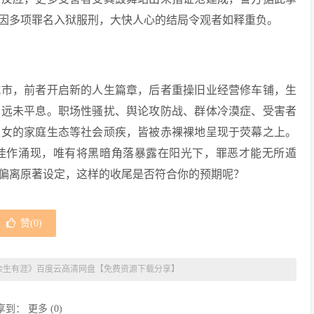
因多项罪名入狱服刑，大快人心的结局令观者如释重负。
城市，前者开启新的人生篇章，后者重操旧业经营修车铺，生
澜远未平息。职场性骚扰、舆论攻防战、群体冷漠症、受害者
轻女的家庭生态等社会顽疾，皆被赤裸裸地呈现于荧幕之上。
佳作涌现，唯有将黑暗角落暴露在阳光下，罪恶才能无所遁
偏离原著设定，这样的收尾是否符合你的预期呢？
赞(
0
)
余生有涯》百度云高清网盘【免费资源下载分享】
享到：
更多
(
0
)