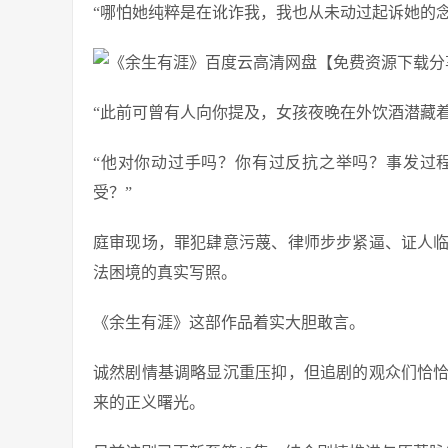
“哪怕她纯粹是在讹诈我，我也从未动过起诉她的念
“此前可曾有人向你提及，女孩夜晚在外饮酒潜藏着
“他对你动过手吗？你有过反抗之举吗？事发过
受？”
庭审现场，罪犯肆意污蔑、律师步步紧逼、证人
法困境的真实写照。
《余生有涯》这部作品着实大胆敢言。
诚然剧情基调略显沉重压抑，但追剧的观众们恰
来的正义曙光。