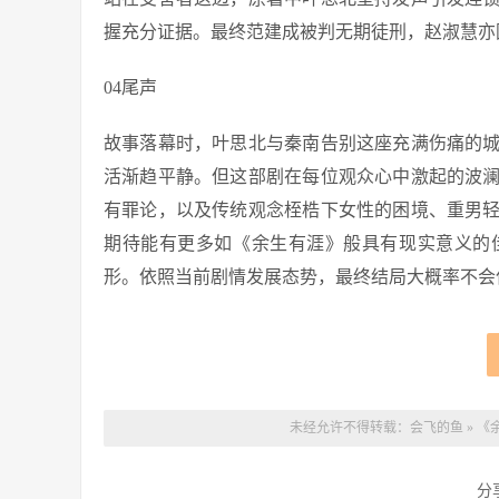
握充分证据。最终范建成被判无期徒刑，赵淑慧亦
04尾声
故事落幕时，叶思北与秦南告别这座充满伤痛的
活渐趋平静。但这部剧在每位观众心中激起的波
有罪论，以及传统观念桎梏下女性的困境、重男
期待能有更多如《余生有涯》般具有现实意义的
形。依照当前剧情发展态势，最终结局大概率不会
未经允许不得转载：
会飞的鱼
»
《
分