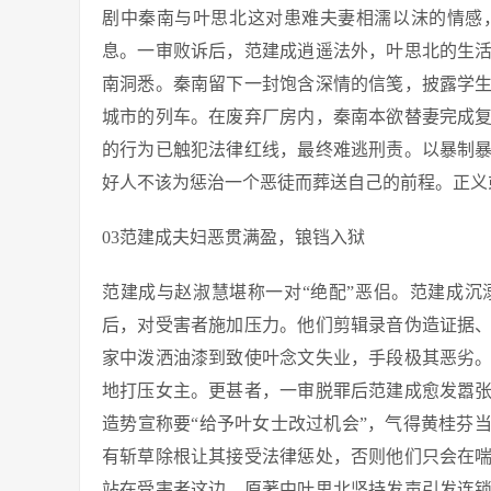
剧中秦南与叶思北这对患难夫妻相濡以沫的情感
息。一审败诉后，范建成逍遥法外，叶思北的生
南洞悉。秦南留下一封饱含深情的信笺，披露学
城市的列车。在废弃厂房内，秦南本欲替妻完成
的行为已触犯法律红线，最终难逃刑责。以暴制
好人不该为惩治一个恶徒而葬送自己的前程。正义
03范建成夫妇恶贯满盈，锒铛入狱
范建成与赵淑慧堪称一对“绝配”恶侣。范建成
后，对受害者施加压力。他们剪辑录音伪造证据
家中泼洒油漆到致使叶念文失业，手段极其恶劣
地打压女主。更甚者，一审脱罪后范建成愈发嚣
造势宣称要“给予叶女士改过机会”，气得黄桂芬
有斩草除根让其接受法律惩处，否则他们只会在
站在受害者这边，原著中叶思北坚持发声引发连