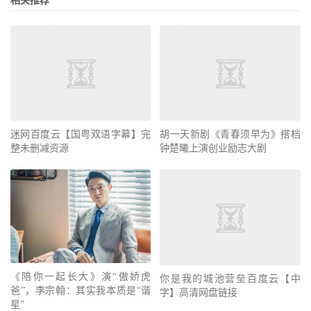
相关推荐
迷网百度云【国粤双语字幕】完
胡一天新剧《青春须早为》搭档
整未删减资源
钟楚曦上演创业励志大剧
《陪你一起长大》演“傲娇虎
你是我的城池营垒百度云【中
爸”，李宗翰：其实我本质是“谐
字】高清网盘链接
星”