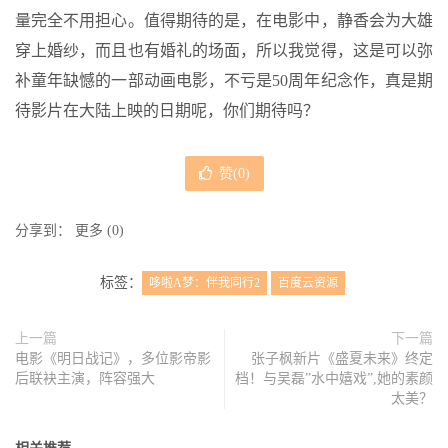
量完全不用担心。值得期待的是，在电影中，静香会为大雄
穿上婚纱，而且也有婚礼的场面，所以我觉得，这是可以弥
补童年缺憾的一部动画电影，不亏是50周年纪念作，真是期
待影片在大陆上映的日期呢，你们期待吗？
赞(
0
)
分享到：
更多
(
0
)
标签：
哆啦A梦：伴我同行2
百度云资源
上一篇
下一篇
电影《明日战记》，多位影帝影
张子枫新片《盛夏未来》终定
后联袂主演，阵容强大
档！与吴磊”水中嬉戏”,她的素颜
太美？