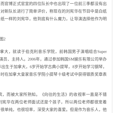
，而官博正式官宣的四位队长中也出现了一位前三季都没有出
时对新队长进行了简单评价，称现在的刘宪华在节目中是白纸
白纸一样的刘宪华，他到底有什么魔力，让导演选择他作为明
出生于加拿大，就读于伯克利音乐学院，前韩国男子演唱组合Super
影视演员、主持人。2006年，通过参加韩国SM娱乐有限公司举办
华出生于加拿大，6岁开始学古典小提琴，8岁开始学习钢琴，
6岁时在加拿大皇家音乐学院小提琴十级考试中获得银质奖章表
宾，而被大家所熟知。《向往的生活》的收视率一直是不错
刘宪华在两位老师面试还是个孩子，所以两位老师都很宠着
都很单纯，也很坦率，深受大家的喜爱。但是作为音乐人，他