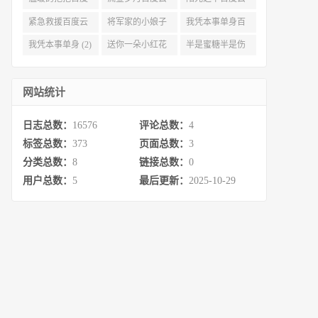
云 (3)
完整网盘 (3)
(3)
紧急救援百度云
将军家的小娘子
我凭本事单身百
资源 (2)
百度云 (2)
度云资源 (2)
我凭本事单身 (2)
送你一朵小红花
半是蜜糖半是伤
百度云 (2)
百度云资源 (2)
网站统计
日志总数：
16576
评论总数：
4
标签总数：
373
页面总数：
3
分类总数：
8
链接总数：
0
用户总数：
5
最后更新：
2025-10-29