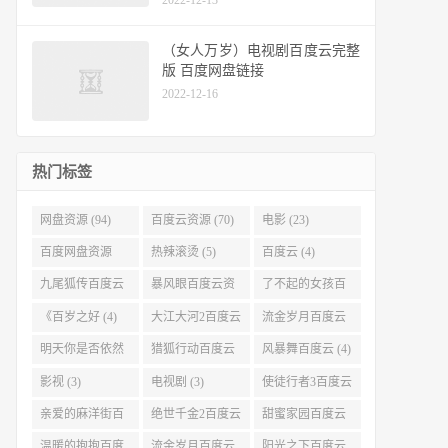
（女人万岁）电视剧百度云完整
版 百度网盘链接
2022-12-16
热门标签
网盘资源 (94)
百度云资源 (70)
电影 (23)
百度网盘资源
热辣滚烫 (5)
百度云 (4)
(11)
九尾狐传百度云
暴风眼百度云资
了不起的女孩百
(4)
源 (4)
度云 (4)
《百岁之好 (4)
大江大河2百度云
流金岁月百度云
(4)
(4)
明天你是否依然
猎狐行动百度云
风暴舞百度云 (4)
爱我百度云 (4)
(4)
影视 (3)
电视剧 (3)
使徒行者3百度云
资源 (3)
亲爱的麻洋街百
绝世千金2百度云
甜蜜家园百度云
度云资源 (3)
(3)
(3)
温暖的抱抱百度
流金岁月百度云
阳光之下百度云