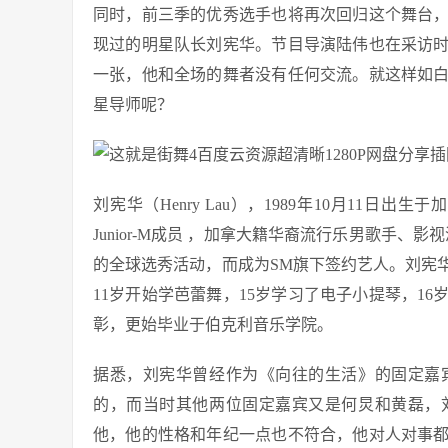
同时，前三季的优秀选手也将再次回归这个舞台
现过的明星队长刘宪华。节目导演陆伟也在采访
一张，他和全场的舞者没有任何交流。就这样如
星导师呢？
刘宪华（Henry Lau），1989年10月11日
Junior-M成员 ，加拿大籍华裔流行乐男歌手、
的全球选秀活动，而成为SM旗下签约艺人。刘宪
11岁开始学芭蕾舞，15岁学习了电子小提琴，1
彰，更始毕业于伯克利音乐学院。
据悉，刘宪华曾经作为《向往的生活》的固定嘉
的，而当时其他两位固定嘉宾又是何炅和黄磊，
他，他的性格和年纪一点也不符合，他对人对事