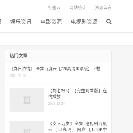
标签云
网站统计
资源留言
源
娱乐资讯
电影资源
电视剧资源
热门文章
《春日浓情》-全集百度云【720高清国语版】下载
2024-02-20
【刘老根5】【完整观看版】在
线播放
2022-12-24
《女人万岁》全集-电视剧百度
云（hd高清）网盘【1280P中