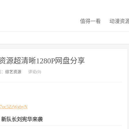
值得一看
动漫资
资源超清晰1280P网盘分享
类：
综艺资源
评论(0)
9a7oc5ZrWgbyN
ace，新队长刘宪华来袭