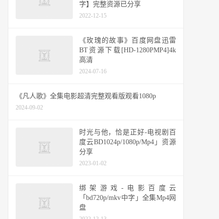
字】完整资源已分享
2022-12-15
《玫瑰的故事》百度网盘迅雷
BT资源下载[HD-1280PMP4]4k
高清
2024-07-16
《凡人歌》全集电影超清完整观看版观看1080p
2024-09-02
时光与他，恰是正好-电视剧百
度云BD1024p/1080p/Mp4」资源
分享
2023-01-02
绑架游戏-电影百度云
「bd720p/mkv中字」全集Mp4网
盘
2022-12-13