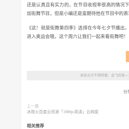
还是认真且有实力的，在节目收视率很高的情况
加街舞节目，但是小编还是蛮期待他在节目中的表
《这！就是街舞第四季》选择在今年七夕节播出
进入奥运会哦，这个周六让我们一起来看街舞吧！
未经允许不得转载：
会飞的鱼
»
分
上一篇
冰雨火百度云资源「1080p/高清」云网盘
相关推荐