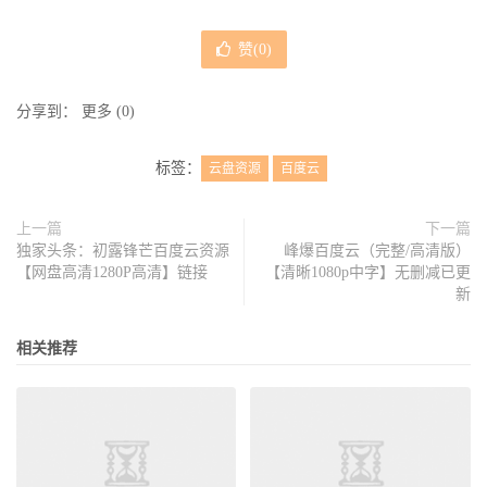
赞(
0
)
分享到：
更多
(
0
)
标签：
云盘资源
百度云
上一篇
下一篇
独家头条：初露锋芒百度云资源
峰爆百度云（完整/高清版）
【网盘高清1280P高清】链接
【清晰1080p中字】无删减已更
新
相关推荐