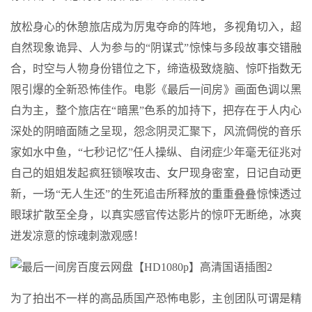
放松身心的休憩旅店成为厉鬼夺命的阵地，多视角切入，超
自然现象诡异、人为参与的“阴谋式”惊悚与多段故事交错融
合，时空与人物身份错位之下，缔造极致烧脑、惊吓指数无
限引爆的全新恐怖佳作。电影《最后一间房》画面色调以黑
白为主，整个旅店在“暗黑”色系的加持下，把存在于人内心
深处的阴暗面随之呈现，怨念阴灵汇聚下，风流倜傥的音乐
家如水中鱼，“七秒记忆”任人操纵、自闭症少年毫无征兆对
自己的姐姐发起疯狂锁喉攻击、女尸现身密室，日记自动更
新，一场“无人生还”的生死追击所释放的重重叠叠惊悚透过
眼球扩散至全身，以真实感官传达影片的惊吓无断绝，冰爽
迸发凉意的惊魂刺激观感！
为了拍出不一样的高品质国产恐怖电影，主创团队可谓是精