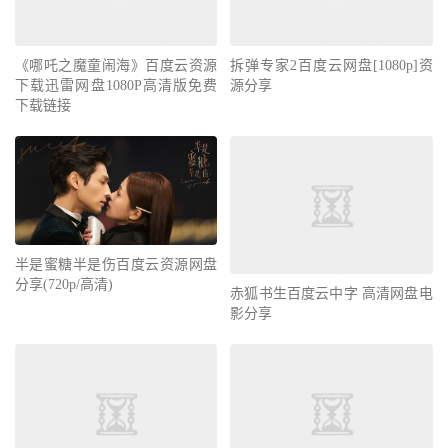
《哪吒之魔童闹海》百度云资源
拆弹专家2百度云网盘[1080p]资
下载迅雷网盘1080P高清版免费
源分享
下载链接
半是蜜糖半是伤百度云资源网盘
分享(720p/高清)
赤狐书生百度云中字 高清网盘电
影分享