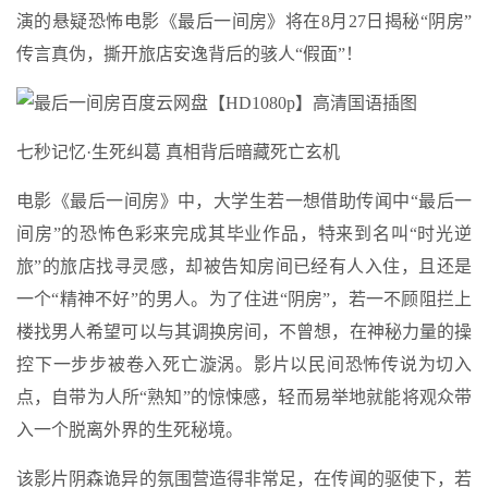
演的悬疑恐怖电影《最后一间房》将在8月27日揭秘“阴房”
传言真伪，撕开旅店安逸背后的骇人“假面”！
七秒记忆·生死纠葛 真相背后暗藏死亡玄机
电影《最后一间房》中，大学生若一想借助传闻中“最后一
间房”的恐怖色彩来完成其毕业作品，特来到名叫“时光逆
旅”的旅店找寻灵感，却被告知房间已经有人入住，且还是
一个“精神不好”的男人。为了住进“阴房”，若一不顾阻拦上
楼找男人希望可以与其调换房间，不曾想，在神秘力量的操
控下一步步被卷入死亡漩涡。影片以民间恐怖传说为切入
点，自带为人所“熟知”的惊悚感，轻而易举地就能将观众带
入一个脱离外界的生死秘境。
该影片阴森诡异的氛围营造得非常足，在传闻的驱使下，若