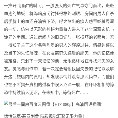
一推开“阴房”的瞬间，一股强大的死亡气息夺门而出，斑斑
血迹的地板上将晦暗房间衬托得格外刺眼、房间内男人自杀
后手腕上的血还在滴答下坠，呼之欲出的瘆人感吞噬着周遭
的一切，仿佛以无形的神秘力量将人带入了这个深藏玄机与
诡异的房间。通过房间内的旧日记与一张损坏的老照片，若
一得知了关于这个名叫陈墨的男人的辉煌过往、情感纠葛以
及当下的失忆落魄，在女友离奇失踪后的那天，他的记忆便
被定格，只剩下一天记忆的他，无限循环地在寻找消失的女
友。灵感与创作中，若一决定要帮他找回失去的记忆以及解
开这间旅店内的真相，却发现事情并没有那么简单，而他们
也在不断揭开真相的过程中误入沼泽一般，在环环相扣的惊
恐中持续陷入泥沼，在未知中，等待死亡……
惊悚氤氲·寒意刺骨 精彩视觉汇聚无限力量！