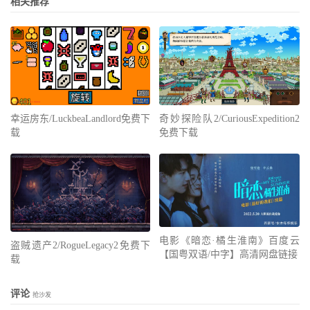
相关推荐
奇妙探险队2/CuriousExpedition2
幸运房东/LuckbeaLandlord免费下
免费下载
载
电影《暗恋·橘生淮南》百度云
盗贼遗产2/RogueLegacy2免费下
【国粤双语/中字】高清网盘链接
载
评论
抢沙发