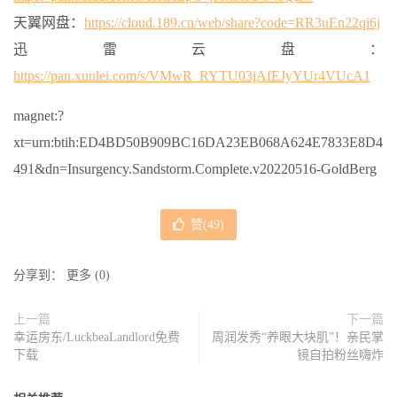
天翼网盘：
https://cloud.189.cn/web/share?code=RR3uEn22qi6j
迅雷云盘：
https://pan.xunlei.com/s/VMwR_RYTU03jAfEJyYUr4VUcA1
magnet:?
xt=urn:btih:ED4BD50B909BC16DA23EB068A624E7833E8D4
491&dn=Insurgency.Sandstorm.Complete.v20220516-GoldBerg
赞(
49
)
分享到：
更多
(
0
)
上一篇
下一篇
幸运房东/LuckbeaLandlord免费
周润发秀“养眼大块肌”！亲民掌
下载
镜自拍粉丝嗨炸