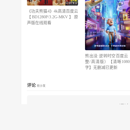
《功夫熊猫4》4k高清百度云
【BD1280P/3.2G-MKV】原
声版在线观看
熊出没·逆转时空百度云
整/高清版）【清晰1080
字】无删减已更新
评论
抢沙发
评论
立即