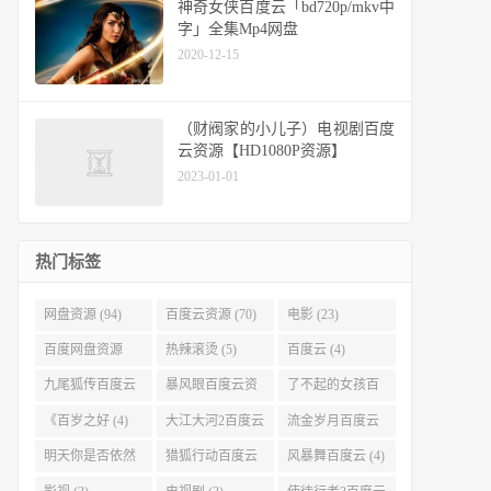
神奇女侠百度云「bd720p/mkv中
字」全集Mp4网盘
2020-12-15
（财阀家的小儿子）电视剧百度
云资源【HD1080P资源】
2023-01-01
热门标签
网盘资源 (94)
百度云资源 (70)
电影 (23)
百度网盘资源
热辣滚烫 (5)
百度云 (4)
(11)
九尾狐传百度云
暴风眼百度云资
了不起的女孩百
(4)
源 (4)
度云 (4)
《百岁之好 (4)
大江大河2百度云
流金岁月百度云
(4)
(4)
明天你是否依然
猎狐行动百度云
风暴舞百度云 (4)
爱我百度云 (4)
(4)