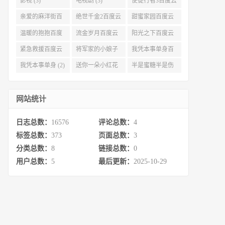
影视 (3)
电视剧 (3)
使徒行者3百度云
资源 (3)
亲爱的麻洋街百
绝世千金2百度云
甜蜜家园百度云
度云资源 (3)
(3)
(3)
温暖的抱抱百度
流金岁月百度云
阳光之下百度云
云 (3)
完整网盘 (3)
(3)
紧急救援百度云
将军家的小娘子
我凭本事单身百
资源 (2)
百度云 (2)
度云资源 (2)
我凭本事单身 (2)
送你一朵小红花
半是蜜糖半是伤
百度云 (2)
百度云资源 (2)
网站统计
日志总数：
16576
评论总数：
4
标签总数：
373
页面总数：
3
分类总数：
8
链接总数：
0
用户总数：
5
最后更新：
2025-10-29