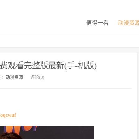
值得一看
动漫资
费观看完整版最新(手-机版)
类：
动漫资源
评论(0)
s7oqcwuf