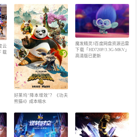
魔发精灵3百度网盘资源迅雷
度云
下载「HD720P/3.3G-MKV」
下载
高清版已更新
好莱坞“降本增效”？《功夫
熊猫4》成本缩水