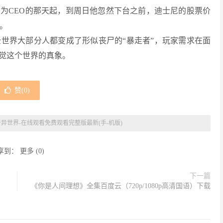
为CEO的那天起，到周日他忽然下台之前，迪士尼的股票价
%。
世界大部分人都变成了形似丧尸的“暴走者”，玩家需求在面
觉这个世界的真象。
赞(
0
)
奇异世界-在线观看免费观看完整版最新(手-机版)
享到：
更多
(
0
)
下一篇
《你是人间理想》全集百度云（720p/1080p高清国语）下载