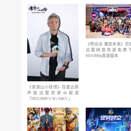
《熊出没·重启未来》百
迅雷网盘资源免费
HD1080p高清版本
《浪浪山小妖怪》百度云原
声版迅雷资源4k超清
「HD1280P/3.9G-MKV」