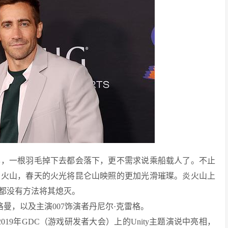
异，一根羽毛掉下去都会落下，更不需求说乘船载人了。不止
炎火山，春天的火光将昆仑山映照的更加光滑璀璨。炎火山上
都没有方法将其熄灭。
曼，以及主演007饰演者丹尼尔·克雷格。
在天在2019年GDC（游戏研发者大会）上的Unity主题演说中亮相，