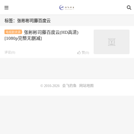
标签：张彬彬司藤百度云
张彬彬司藤百度云(HD高清)
电视剧资源
[1080p完整无删减]
评论(0)
赞(
0
)
© 2010-2026
会飞的鱼
网站地图