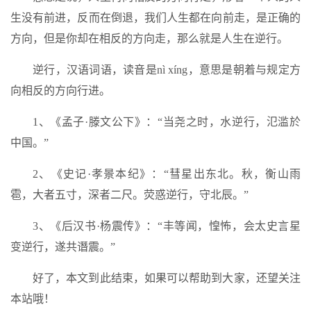
生没有前进，反而在倒退，我们人生都在向前走，是正确的
方向，但是你却在相反的方向走，那么就是人生在逆行。
逆行，汉语词语，读音是nì xíng，意思是朝着与规定方
向相反的方向行进。
1、《孟子·滕文公下》：“当尧之时，水逆行，氾滥於
中国。”
2、《史记·孝景本纪》：“彗星出东北。秋，衡山雨
雹，大者五寸，深者二尺。荧惑逆行，守北辰。”
3、《后汉书·杨震传》：“丰等闻，惶怖，会太史言星
变逆行，遂共谮震。”
好了，本文到此结束，如果可以帮助到大家，还望关注
本站哦！