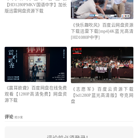
【HD1280PMKV国语中字】加长
版迅雷网盘资源下载
《快乐趣吹风》百度云网盘资源
下载迅雷下载[mp4]4K蓝光高清
[HD1080P中字]
《震耳欲聋》百度网盘在线免费
《志愿军》百度云资源下载
观看【1280P高清免费】网盘资
【bd1280P蓝光高清版】夸克网
源下载
盘
评论
抢沙发