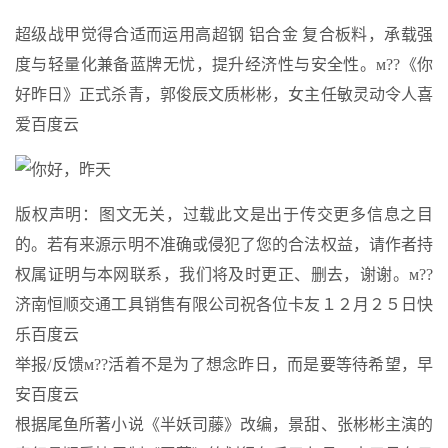
超级战甲觉得合适而运用高超钢 铝合金 复合板料，承载强
度与轻量化兼备蓝牌无忧，提升经济性与安全性。м??《你
好昨日》正式杀青，郭俊辰文质彬彬，女主任敏灵动令人喜
爱百度云
版权声明：图文无关，过载此文是出于传交更多信息之目
的。若有来源示明不准确或侵犯了您的合法权益，请作者持
权属证明与本网联系，我们将及时更正、删去，谢谢。м??
济南恒顺交通工具销售有限公司祝各位卡友１２月２５日快
乐百度云
举报/反馈м??活着不是为了想念昨日，而是要等待希望，早
安百度云
根据尾鱼所著小说《半妖司藤》改编，景甜、张彬彬主演的