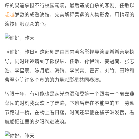
犟的易遥承担不行校园霸凌，最后造成自杀的悲剧。任敏以
超越
岁数的成熟演技，完美解释易遥的人物形象，用精深的
演技征服观众的心。
《你好，昨日》这部剧是由国内著名影视导演高希希亲身执
导，同时还邀请到了郭俊辰、任敏、孙伊涵、姜冠南、张志
浩、李星辰、陈月底、海铃、李崇霄、霍青、刘竹、田玲和
曹翠芬等许多个真的的力量派影星共同参演。
转眼十年，有可能也是从光总温和委婉一个跟着一个离去韭
菜园的时刻我喜欢上了走路，下班后走在不能空的五一劳动
节路过一桥，在桥上看日落，时间还早便在橘子洲发愣，看
航船把江里的夕阳卷进波浪。