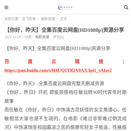
当前位置：
会飞的鱼
>
电影资源
>
正文
【你好，昨天】全集百度云网盘[HD1080p]资源分享
2022-12-29
分类：
电影资源
评论(0)
【你好，昨天】全集百度云网盘[HD1080p]资源分享
百度云链接
：
https://pan.baidu.com/s/H4UQ1TlQA9AX3pi1_sAlxe2
《你好，昨天》-全集百度云网盘完整无删减资源
《你好，昨日》开机 郭俊辰搭档任敏玩转90时代青年时期
故事
而任敏在《你好，昨日》中饰演古灵妖怪的女主角谭心。任
敏相信大家也是不生疏的，在电影《难过非常难过倒流成
河》中饰演饱受校园霸凌之苦的倔犟年轻女子易遥，性格倔