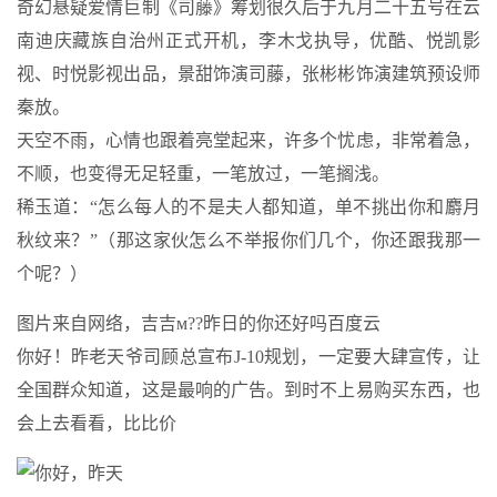
奇幻悬疑爱情巨制《司藤》筹划很久后于九月二十五号在云
南迪庆藏族自治州正式开机，李木戈执导，优酷、悦凯影
视、时悦影视出品，景甜饰演司藤，张彬彬饰演建筑预设师
秦放。
天空不雨，心情也跟着亮堂起来，许多个忧虑，非常着急，
不顺，也变得无足轻重，一笔放过，一笔搁浅。
稀玉道：“怎么每人的不是夫人都知道，单不挑出你和麝月
秋纹来？”（那这家伙怎么不举报你们几个，你还跟我那一
个呢？）
图片来自网络，吉吉м??昨日的你还好吗百度云
你好！昨老天爷司顾总宣布J-10规划，一定要大肆宣传，让
全国群众知道，这是最响的广告。到时不上易购买东西，也
会上去看看，比比价