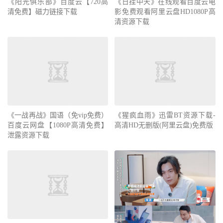
《阳光俱乐部》百度云【720高
《日挂中天》在线观看百度云电
清免费】磁力链接下载
影免费观看阿里云盘HD1080P高
清资源下载
《一战再战》国语（免vip免费）
《猩疯血雨》迅雷BT资源下载-
百度云网盘【1080P高清免费】
高清HD无删版(阿里云盘)免费版
泄露资源下载