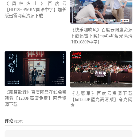
《风林火山》百度云
【HD1280PMKV国语中字】加长
版迅雷网盘资源下载
《快乐趣吹风》百度云网盘资源
下载迅雷下载[mp4]4K蓝光高清
[HD1080P中字]
《震耳欲聋》百度网盘在线免费
《志愿军》百度云资源下载
观看【1280P高清免费】网盘资
【bd1280P蓝光高清版】夸克网
源下载
盘
评论
抢沙发