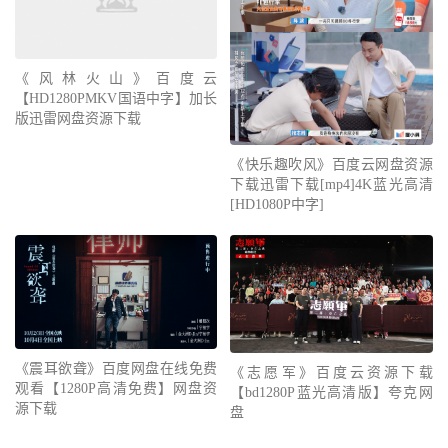
《风林火山》百度云
【HD1280PMKV国语中字】加长
版迅雷网盘资源下载
《快乐趣吹风》百度云网盘资源
下载迅雷下载[mp4]4K蓝光高清
[HD1080P中字]
《震耳欲聋》百度网盘在线免费
《志愿军》百度云资源下载
观看【1280P高清免费】网盘资
【bd1280P蓝光高清版】夸克网
源下载
盘