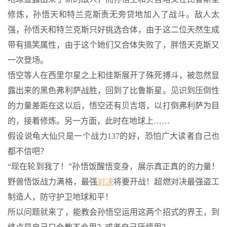
修炼，孙悟天和特兰克斯责无旁贷地加入了战斗。敌人太
强，孙悟天和特兰克斯只好挑选合体，由于这二位天然生成
带有搞笑属性，由于这个她们又合体失败了，胖悟天克斯又
一次登场。
悟空等人在西里尔星之上和佳斯展开了殊死搏斗，被忽然显
露出来的黑色弗利萨战胜，回到了比鲁斯星。见识到压倒性
的力量差距在这以后，悟空还有贝吉塔，以打倒弗利萨为目
的，接着修炼。另一方面，此时在地球上……
假设说龟大仙只是一个战力137的好，恐怕广大读者自己也
都不信吧？
“现在轮到我了！”孙悟饭醒悟变身，展示真正真的的力量！
野兽悟饭战力满格，最强
对决
将要开战！超燃对决最强盗工
制造人，防守护卫地球和平！
所以问题就来了，能教会孙悟空运用这两个招式的界王，到