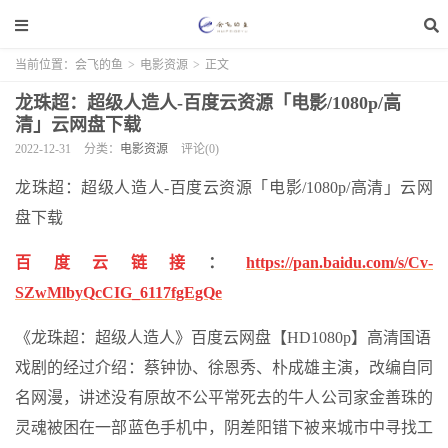
当前位置：
会飞的鱼
>
电影资源
>
正文
龙珠超：超级人造人-百度云资源「电影/1080p/高
清」云网盘下载
2022-12-31
分类：
电影资源
评论(0)
龙珠超：超级人造人-百度云资源「电影/1080p/高清」云网
盘下载
百度云链接
：
https://pan.baidu.com/s/Cv-
SZwMlbyQcCIG_6117fgEgQe
《龙珠超：超级人造人》百度云网盘【HD1080p】高清国语
戏剧的经过介绍：蔡钟协、徐恩秀、朴成雄主演，改编自同
名网漫，讲述没有原故不公平常死去的牛人公司家金善珠的
灵魂被困在一部蓝色手机中，阴差阳错下被来城市中寻找工