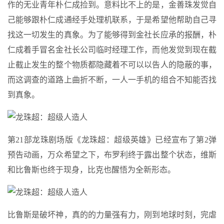
作的无业青年朴仁成捡到。意料比不上的是，金善珠发觉自
己能够跟朴仁成通经手处理机联系，于是希望他帮助自己寻
找这一切发生的真象。为了能够得到金社长应承的报酬，朴
仁成着手冒名金社长公司临时经理工作，而他发觉到现在截
止截止发生的整个物质都隐藏着不可以以告人的隐蔽的事，
而这调查的道路上曲折不断，一人一手机的组合不知能否找
到真象。
第21部龙珠剧场版《龙珠超：超级英雄》已经宣布了第2弹
预告动画，万众希望之下，布罗利终于露出整个状态，维斯
和比鲁斯也终于现身，比克也醒悟为全新形态。
比鲁斯是破坏神，真的的力量强有力，刚到地球时刻，完虐