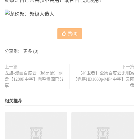
终点是自己只会教不会用？或者自己厌烦用？
赞(
0
)
分享到：
更多
(
0
)
上一篇
下一篇
龙族-漫画百度云（hd高清）网
【护卫者】全集百度云无删减
盘【1280P中字】完整资源已分
【完整HD1080p/MP4中字】云网
享
盘
相关推荐