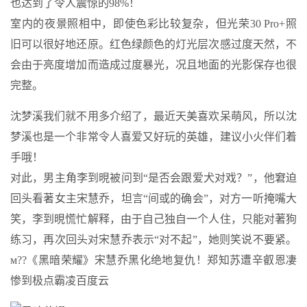
也达到了令人震惊的98%！
室内的夜景照相中，即使色彩比较复杂，但光荣30 Pro+照
旧可以很好地还原。红色绿颜色的灯光层次感过度天然，不
会由于亮度增加而造成过度暴光，况且地面的光影保存也很
完整。
沈梦溪我们就不用多介绍了，最近天美喜欢呆萌风，所以沈
梦溪也是一个非常令人喜爱又好玩的英雄，建议小火伴们着
手哦！
对此，男主角李到晛被问到“是否会跟爱犬对戏？”，他窘迫
回头看著女主宋慧乔，坦言“间或的确会”，对方一听掩嘴大
笑，李到晛慌忙解释，由于自己独自一个人住，只能对著狗
练习，再次回头对宋慧乔表示“对不起”，她则笑说不要紧。
м??《黑暗荣耀》宋慧乔黑化绝地复仇！郑知苏遭辛叡恩凄
惨到极点霸凌百度云