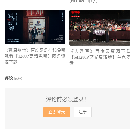
[HD1080P中字]
《震耳欲聋》百度网盘在线免费
《志愿军》百度云资源下载
观看【1280P高清免费】网盘资
【bd1280P蓝光高清版】夸克网
源下载
盘
评论
抢沙发
评论前必须登录！
立即登录
注册