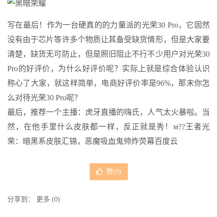
写在最后！作为一台硬真的的力量派的光荣30 Pro，它固然
没有由于芯片等许多个物质让其备受缺货情形，但是大家要
清楚，缺货无可防止，但是照旧阻止不行不少用户对光荣30
Pro的好评价，为什么好评价呢？实际上就是综合体验认识
称心了大家，就这样简单，电商好评价率是96%，那末你怎
么对待光荣30 Pro呢？
最后，推荐一个主播：虎牙直播的嗨氏，人气太火暴啦。当
然，在他手里什么皮肤都一样，反正就是秀！м??王者光
荣：暗黑系皮肤汇锦，恶魔吸血鬼帅炸荧幕百度云
赞(
0
)
分享到：
更多
(
0
)