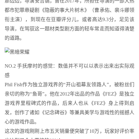
那边边，导演安吉镐，曾在2017年，所担任导演的一部大热
都市犯罪悬疑剧《隐蔽的事大片树木》（曹承佑、裴斗娜领
衔主演），到现在在豆瓣评分儿，或者高达9.3分，足见该
导演，在驾驭这一题材类型剧方面的轻车常走而知道得清楚
的道路。
NO.2 手抚摩时的感觉：数值并不可以以表示出来出实际观
感
Phil Fish作为独立游戏界的“开山祖幕友领路人”，被粉丝们
亲切的称为“鱼哥”。他在2012年出品的作品《FEZ》是独立
游戏界里程碑式的作品，后来人也从《FEZ》身上得到启
发，创作了诸如《记念碑谷》等兼具美学与游戏性的摇撼人
心的游戏作品。
这次的游戏刚刚上市五天销量便突破了10万，玩家好评价率