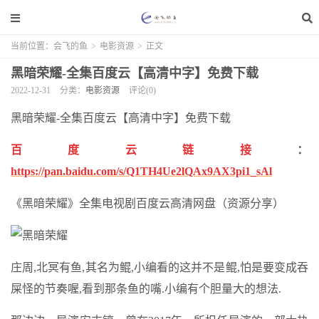
当前位置：
会飞的鱼
>
电影资源
>
正文
黑暗荣耀-全集百度云【高清中字】免费下载
2022-12-31
分类：
电影资源
评论(0)
黑暗荣耀-全集百度云【高清中字】免费下载
百度云链接
：
https://pan.baidu.com/s/Q1TH4Ue2lQAx9AX3pi1_sAl
《黑暗荣耀》全集电视剧百度云高清网盘（资源分享）
庄周,北冥有鱼,其名为鲲,小编看的这并不是鲲,怕是要变成吞
屎怪的节奏喔,看到那条鱼的嘴.小编有个胆量大的想法.