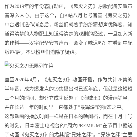
作为2019年的年份霸屏动画，《鬼灭之刃》原版配备安置声
音深入人心。由于这个，自B站八月七号官宣《鬼灭之刃》
中合适制造作消息后，粉丝们就着手纷纷猜想声优阵容。知
道得清楚的人物配上知道得清楚的戏剧的经过，一旦加入新
的作料——汉字配备安置声音，会变了味道吗？在看到中配
版PV后，不少粉丝们消除了疑虑。
直至2020年4月，《鬼灭之刃》动画开播，作为共计26集的
半年番，成为爆发点的19集播出时已近年底，但就是这短短
三个月的时间，却让它成功反超了《海贼王》的漫画销量，
并在长达一年的时间里一直都处于”最辉煌”的状态之中。
这部动画的播放时间一样是在日本的晚间档，而在十月十号
的时刻，日本富士电视台的“周六PREMIUM”在节目中播送
了动画《鬼灭之刃》的尤其版“兄妹之绊”。“兄妹之绊”主要