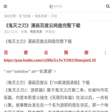
当前位置：
会飞的鱼
>
电影资源
>
正文
《鬼灭之刃》漫画百度云网盘完整下载
2022-12-31
分类：
电影资源
评论(0)
《鬼灭之刃》漫画百度云网盘完整下载
百度云链接
：
https://pan.baidu.com/s/yfI0nXxJwYO01SftmrpneLM
” rel=”nofollow” alt=”长津湖” >
（鬼灭之刃）漫画百度云【720高清国语版】下载
《鬼灭之刃2：游郭篇》属于鬼灭之刃第二季，也被叫作花
街篇，内里本质意义接在《无限列车篇》在这以后，一共有
11集，故事舞台发生在一个名为游郭的夜生存区，那一个地