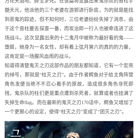
方花天酒地、醉生梦死。在该篇将显露出来鬼杀队的音柱宇
髄天元，他派他的三个老婆在游郭进行卧底，为的就是能找
到恶鬼的踪迹，但不知何时，三位老婆纷纷失掉了消息，由
于这个音柱要去探查一番，而炭治郎一行人也被牵连进了这
场战斗。这次显露出来的十二鬼月中被称为最好看的鬼——
堕姬，她身为一名女性，却有着上弦月第六的真的的力量，
这肯定是一场腥风血雨的战斗。
知道得清楚鬼灭之刃这部作品的朋友都知道，它有一个宏亮
的绰号，那就是“柱灭之刃”。由于作者鳄鱼对于给主角阵营
角色发便当绝不不忍心着手的原故，造成很多角色非死即
残，鬼杀队的柱们更是重点遭到杀死者，就算或者也挂满了
失掉生命flag。而在最新的鬼灭之刃170话中，鳄鱼又增加了
一个更狠心的设定，使得“柱灭之刃”变成了“团灭之刃”。