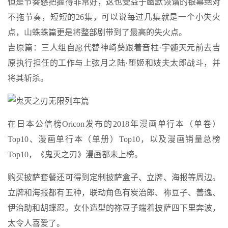
但是节奏感把握得非常好，这也受益于幽默诙谐的银幕绝对
不拖节奏，短短的26集，可以说每过几集就是一个小失火
点，山蛛蛛篇更是将整部剧带到了最高的失火点。
吉原篇：三人组自愿代替神崎葵跟着音柱·宇髄天元前去吉
原执行担任的工作与上弦月之陆·堕姬和妓夫太郎战斗，并
将其斩杀。
在日本公信榜Oricon发布的2018年漫画单行本（单卷）
Top10、漫画单行本（单册）Top10，以及漫画销量总榜
Top10，《鬼灭之刃》漫画都未上榜。
购买披萨套餐还可得到定制披萨盒子、立牌、海报等周边。
立牌和海报都有五种，联动角色有炭治郎、祢豆子、善逸、
伊治助和胡蝶忍。女仆造型的祢豆子端着披萨四下里奔波，
太令人喜爱了。