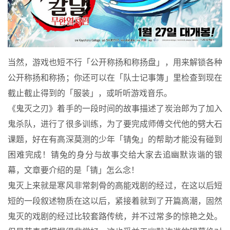
当然，游戏也短不行「公开称扬和称扬盘」，用来解锁各种
公开称扬和称扬；你还可以在「队士记事簿」里检查到现在
截止截止得到的「服装」，或听听游戏音乐。
《鬼灭之刃》着手的一段时间的故事描述了炭治郎为了加入
鬼杀队，进行了很多训练，为了要完成师傅交代他的劈大石
课题，好在有高深莫测的少年「锖兔」的帮助才能没有碰到
困难完成！锖兔的身分与故事交给大家去追幽默诙谐的银
幕，文章要介绍的是「锖」怎么念！
鬼灭上来就是寒风非常刺骨的高能戏剧的经过，在这以后短
短的一段叙述物质在这以后，紧接着就到了开篇高潮，固然
鬼灭的戏剧的经过比较套路传统，并不过常多的惊艳之处。