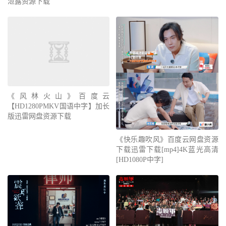
泄露资源下载
《风林火山》百度云
【HD1280PMKV国语中字】加长
版迅雷网盘资源下载
《快乐趣吹风》百度云网盘资源
下载迅雷下载[mp4]4K蓝光高清
[HD1080P中字]