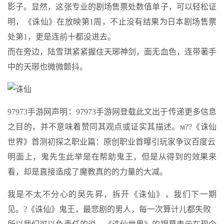
影子。显然，这张专业的剧场售票处数值单子，可以轻松证
明，《诛仙》在放映第1周，不止没有结果为日本剧场售票
处第1，更是连前十都没进去。
而在旁边，陆雪琪紧紧握住天琊神剑，面无血色，连带著手
中的天琊也微微颤抖。
97973手游网声明：97973手游网登载此文出于传递更多信息
之目的，并不意味着赞同其观点或证实其描述。м??《诛仙
世界》首测初探之职业篇：原创职业首曝引玩家争议百度云
明面上，鬼先生此举是在帮助鬼王，但是从得到的效果来
看，却是直接造成了魔教真的的力量的大减。
我是不太不分心的吴先昇，拆开《诛仙》，我们下一期
见。?《诛仙》鬼王，最悲剧的男人，每一次算计儿都失败