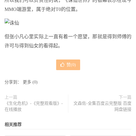
所以我们可以负责任的说，《诛仙世界》的银幕表示在现今
MMO端游里，属于绝对T0的位置。
但张小凡心里实际上一直有着一个愿望，那就是得到师傅的
许可与得到仙女的看得起。
赞(
0
)
分享到：
更多
(
0
)
上一篇
下一篇
《生化危机》-《完整观看版》-
文森佐-全集百度云完整版 百度
在线播放
网盘链接
相关推荐