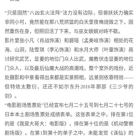
“只是固然”八凶玄火法阵“法力没有边际，但兽妖妖力确实
非同小可，竟然能在那八荒烘篮的白天里夜晚烧毁之下，固
然重伤在身，但照旧活了下来，与巫女娘娘对峙不歇。
影片里张小凡（肖战饰演）和碧瑶（孟美岐饰演）相处的花
海、山洞，陆雪琪（李沁饰演）和水月大师（叶童饰演）商
讨研究武艺，显要的地位门众人比武，魔教伏击显要的地位
门众人，以及最后仙魔大战的高潮戏，整个室外的戏份，近
处摄影和中景看得出来都是实景照相，远景则依靠特效——
但特效太敷衍，还还不如尔东升2016年那部《三少爷的
剑》。
“电影剧场售票处”已经宣布七月二十五号到七月二十七号的
日本本土剧场售票处成绩表单。这张表单之中，排在第1位
的是《我是大哥大：电影版》，排在第十位的是《机动警察
剧场版》。在第1到第十的单子之中，未能发觉《诛仙》的