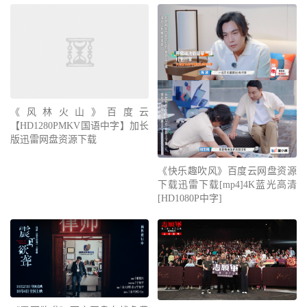
《风林火山》百度云
【HD1280PMKV国语中字】加长
版迅雷网盘资源下载
《快乐趣吹风》百度云网盘资源
下载迅雷下载[mp4]4K蓝光高清
[HD1080P中字]