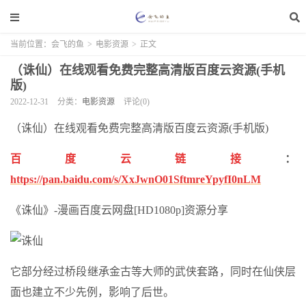
当前位置：
会飞的鱼
>
电影资源
>
正文
（诛仙）在线观看免费完整高清版百度云资源(手机
版)
2022-12-31
分类：
电影资源
评论(0)
（诛仙）在线观看免费完整高清版百度云资源(手机版)
百度云链接
：
https://pan.baidu.com/s/XxJwnO01SftmreYpyfI0nLM
《诛仙》-漫画百度云网盘[HD1080p]资源分享
它部分经过桥段继承金古等大师的武侠套路，同时在仙侠层
面也建立不少先例，影响了后世。