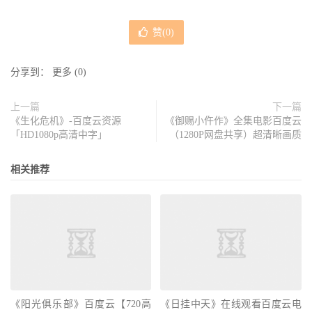
赞(
0
)
分享到：
更多
(
0
)
上一篇
下一篇
《生化危机》-百度云资源
《御赐小仵作》全集电影百度云
「HD1080p高清中字」
（1280P网盘共享）超清晰画质
相关推荐
《阳光俱乐部》百度云【720高
《日挂中天》在线观看百度云电