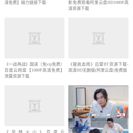
清免费】磁力链接下载
影免费观看阿里云盘HD1080P高
清资源下载
《一战再战》国语（免vip免费）
《猩疯血雨》迅雷BT资源下载-
百度云网盘【1080P高清免费】
高清HD无删版(阿里云盘)免费版
泄露资源下载
《风林火山》百度云