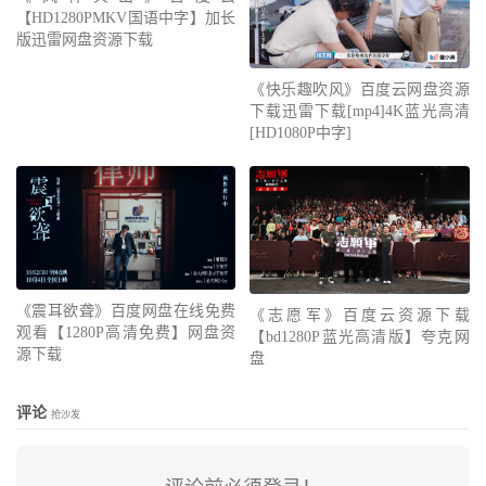
【HD1280PMKV国语中字】加长
版迅雷网盘资源下载
《快乐趣吹风》百度云网盘资源
下载迅雷下载[mp4]4K蓝光高清
[HD1080P中字]
《震耳欲聋》百度网盘在线免费
《志愿军》百度云资源下载
观看【1280P高清免费】网盘资
【bd1280P蓝光高清版】夸克网
源下载
盘
评论
抢沙发