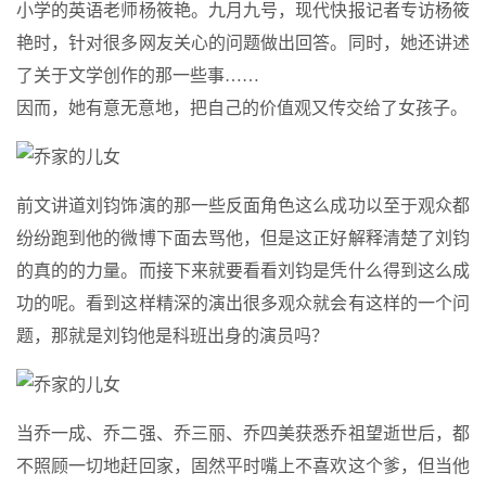
小学的英语老师杨筱艳。九月九号，现代快报记者专访杨筱
艳时，针对很多网友关心的问题做出回答。同时，她还讲述
了关于文学创作的那一些事……
因而，她有意无意地，把自己的价值观又传交给了女孩子。
前文讲道刘钧饰演的那一些反面角色这么成功以至于观众都
纷纷跑到他的微博下面去骂他，但是这正好解释清楚了刘钧
的真的的力量。而接下来就要看看刘钧是凭什么得到这么成
功的呢。看到这样精深的演出很多观众就会有这样的一个问
题，那就是刘钧他是科班出身的演员吗？
当乔一成、乔二强、乔三丽、乔四美获悉乔祖望逝世后，都
不照顾一切地赶回家，固然平时嘴上不喜欢这个爹，但当他