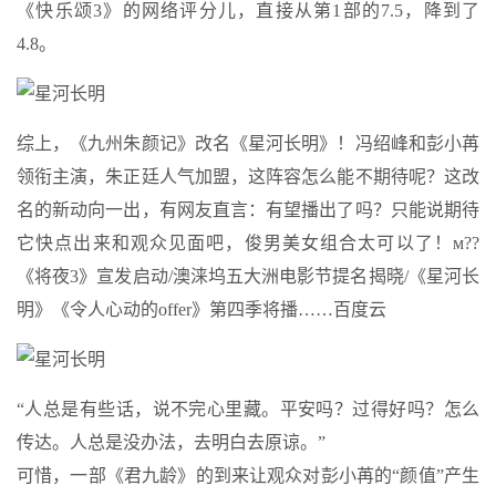
《快乐颂3》的网络评分儿，直接从第1部的7.5，降到了
4.8。
综上，《九州朱颜记》改名《星河长明》！冯绍峰和彭小苒
领衔主演，朱正廷人气加盟，这阵容怎么能不期待呢？这改
名的新动向一出，有网友直言：有望播出了吗？只能说期待
它快点出来和观众见面吧，俊男美女组合太可以了！м??
《将夜3》宣发启动/澳涞坞五大洲电影节提名揭晓/《星河长
明》《令人心动的offer》第四季将播……百度云
“人总是有些话，说不完心里藏。平安吗？过得好吗？怎么
传达。人总是没办法，去明白去原谅。”
可惜，一部《君九龄》的到来让观众对彭小苒的“颜值”产生