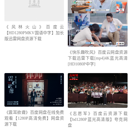
《风林火山》百度云
【HD1280PMKV国语中字】加长
版迅雷网盘资源下载
《快乐趣吹风》百度云网盘资源
下载迅雷下载[mp4]4K蓝光高清
[HD1080P中字]
《震耳欲聋》百度网盘在线免费
《志愿军》百度云资源下载
观看【1280P高清免费】网盘资
【bd1280P蓝光高清版】夸克网
源下载
盘