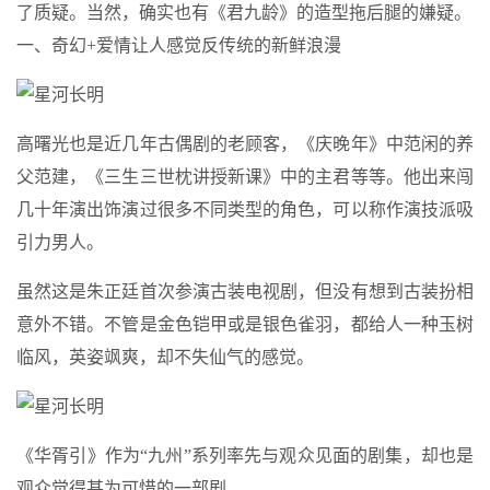
了质疑。当然，确实也有《君九龄》的造型拖后腿的嫌疑。
一、奇幻+爱情让人感觉反传统的新鲜浪漫
高曙光也是近几年古偶剧的老顾客，《庆晚年》中范闲的养
父范建，《三生三世枕讲授新课》中的主君等等。他出来闯
几十年演出饰演过很多不同类型的角色，可以称作演技派吸
引力男人。
虽然这是朱正廷首次参演古装电视剧，但没有想到古装扮相
意外不错。不管是金色铠甲或是银色雀羽，都给人一种玉树
临风，英姿飒爽，却不失仙气的感觉。
《华胥引》作为“九州”系列率先与观众见面的剧集，却也是
观众觉得甚为可惜的一部剧。