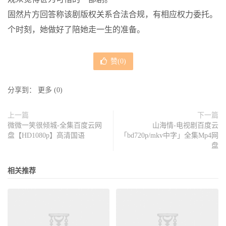
固然片方回答称该剧版权关系合法合规，有相应权力委托。
个时刻，她做好了陪她走一生的准备。
赞(
0
)
分享到：
更多
(
0
)
上一篇
下一篇
微微一笑很倾城-全集百度云网
山海情-电视剧百度云
盘【HD1080p】高清国语
「bd720p/mkv中字」全集Mp4网
盘
相关推荐