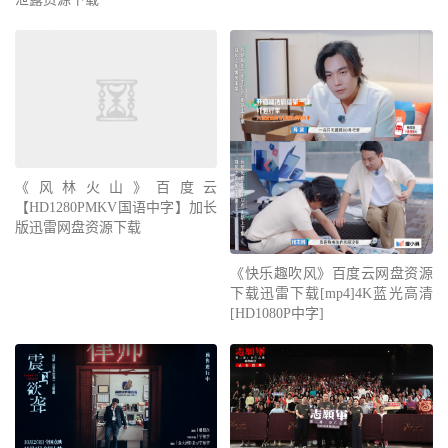
《风林火山》百度云
【HD1280PMKV国语中字】加长
版迅雷网盘资源下载
《快乐趣吹风》百度云网盘资源
下载迅雷下载[mp4]4K蓝光高清
[HD1080P中字]