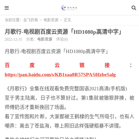
当前位置：
会飞的鱼
>
电影资源
>
正文
月歌行-电视剧百度云资源「HD1080p高清中字」
2022-12-31
分类：
电影资源
评论(0)
月歌行-电视剧百度云资源「HD1080p高清中字」
百度云链接
：
https://pan.baidu.com/s/KB1xaa8R57SPAS8IzbeSalg
《月歌行》全集在线观看免费完整国语2021高清(手机版)
至于男主陆离，日子也不算好过。第1集就被獓狠胖揍，被
师傅奶活才重新挽回了场面。
看了宣传图和片断，大家都被王鹤棣的生气所吸引，也有人
嘲弄：离去了苍盐海，尊上照旧这样强硬粗暴不讲理。