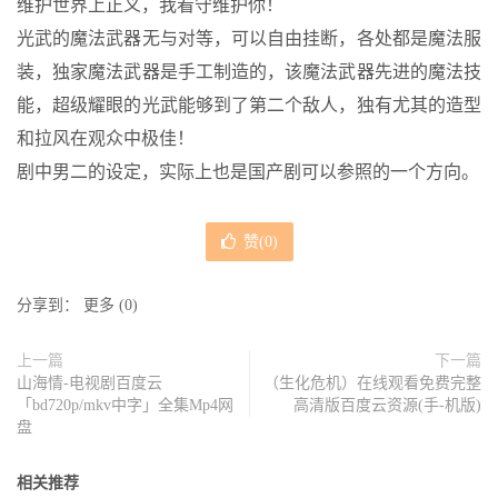
维护世界上正义，我看守维护你！
光武的魔法武器无与对等，可以自由挂断，各处都是魔法服
装，独家魔法武器是手工制造的，该魔法武器先进的魔法技
能，超级耀眼的光武能够到了第二个敌人，独有尤其的造型
和拉风在观众中极佳！
剧中男二的设定，实际上也是国产剧可以参照的一个方向。
赞(
0
)
分享到：
更多
(
0
)
上一篇
下一篇
山海情-电视剧百度云
（生化危机）在线观看免费完整
「bd720p/mkv中字」全集Mp4网
高清版百度云资源(手-机版)
盘
相关推荐