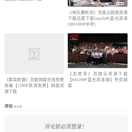
《快乐趣吹风》百度云网盘资源
下载迅雷下载[mp4]4K蓝光高清
[HD1080P中字]
《震耳欲聋》百度网盘在线免费
《志愿军》百度云资源下载
观看【1280P高清免费】网盘资
【bd1280P蓝光高清版】夸克网
源下载
盘
评论
抢沙发
评论前必须登录！