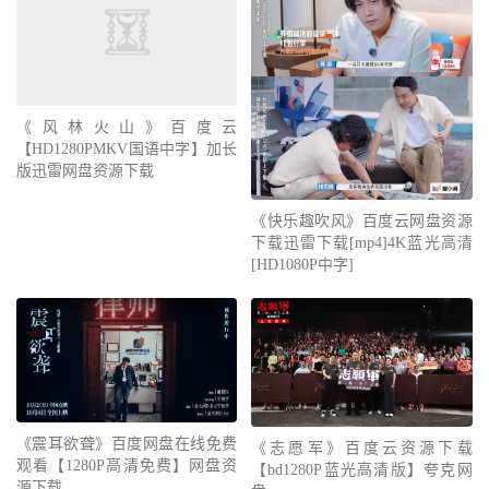
《风林火山》百度云
【HD1280PMKV国语中字】加长
版迅雷网盘资源下载
《快乐趣吹风》百度云网盘资源
下载迅雷下载[mp4]4K蓝光高清
[HD1080P中字]
《震耳欲聋》百度网盘在线免费
《志愿军》百度云资源下载
观看【1280P高清免费】网盘资
【bd1280P蓝光高清版】夸克网
源下载