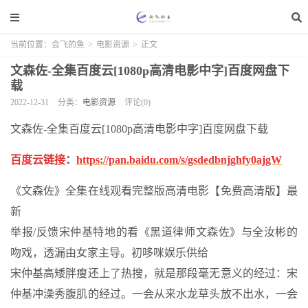
当前位置：
会飞的鱼
>
电影资源
>
正文
文森佐-全集百度云[1080p高清电影中字]百度网盘下
载
2022-12-31
分类：
电影资源
评论(0)
文森佐-全集百度云[1080p高清电影中字]百度网盘下载
百度云链接
：
https://pan.baidu.com/s/gsdedbnjghfy0ajgW
《文森佐》全集在线观看完整版高清电影【免费高清版】最
新
举报/反馈宋仲基特地的看《黑道律师文森佐》与全汝彬的
吻戏，透漏由女家主导。初哆咪娱乐供给
宋仲基高矮胖瘦还上了热搜，就是那段毫无意义的经过：宋
仲基冲澡秀腹肌的经过。一会从来水龙草头放不出水，一会