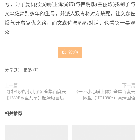
亏，为了复仇张汉硕(玉泽演饰)与崔明熙(金丽珍)找到了与
文森佐离别多年的生母，并派人狠毒将对方杀死，让文森佐
爆气开启复仇之路，而文森佐与妈妈对话，也看哭一票观
众！
赞(
0
)
分享到：
更多
(
0
)
上一篇
下一篇
《财阀家的小儿子》全集百度云
《一不小心喵上你》全集百度云
【1280P网盘共享】超清晰画质
网盘（HD1080p）高清国语
相关推荐