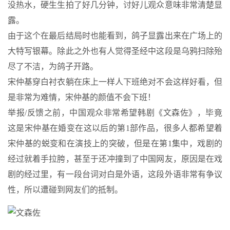
没热水，硬生生拍了好几分钟，讨好儿观众意味非常清楚显
露。
由于这个在最后结局时也能看到，鸽子显露出来在广场上的
大特写银幕。除此之外也有人觉得圣经中这段是乌鸦扫除殆
尽了不洁，为鸽子开路。
宋仲基穿白衬衣躺在床上一样人下班绝对不会这样好看，但
是非常为难情，宋仲基的颜值不会下班！
举报/反馈之前，中国观众非常希望韩剧《文森佐》，毕竟
这是宋仲基在婚变在这以后的第1部作品，很多人都希望着
宋仲基的蜕变和在演技上的突破，但是在第1集中，戏剧的
经过就着手拉胯，甚至于还冲撞到了中国网友，原因是在戏
剧的经过里，有一段台词对白是外语，这段外语非常有争议
性，所以遭碰到网友们的抵制。