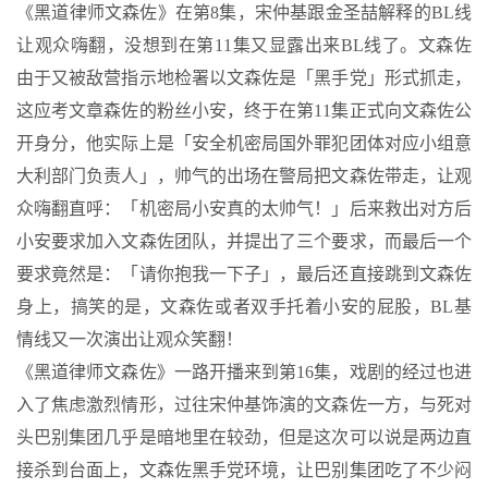
《黑道律师文森佐》在第8集，宋仲基跟金圣喆解释的BL线
让观众嗨翻，没想到在第11集又显露出来BL线了。文森佐
由于又被敌营指示地检署以文森佐是「黑手党」形式抓走，
这应考文章森佐的粉丝小安，终于在第11集正式向文森佐公
开身分，他实际上是「安全机密局国外罪犯团体对应小组意
大利部门负责人」，帅气的出场在警局把文森佐带走，让观
众嗨翻直呼：「机密局小安真的太帅气！」后来救出对方后
小安要求加入文森佐团队，并提出了三个要求，而最后一个
要求竟然是：「请你抱我一下子」，最后还直接跳到文森佐
身上，搞笑的是，文森佐或者双手托着小安的屁股，BL基
情线又一次演出让观众笑翻！
《黑道律师文森佐》一路开播来到第16集，戏剧的经过也进
入了焦虑激烈情形，过往宋仲基饰演的文森佐一方，与死对
头巴别集团几乎是暗地里在较劲，但是这次可以说是两边直
接杀到台面上，文森佐黑手党环境，让巴别集团吃了不少闷