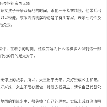
有畏惧的家国无疆。
以嫁女孩子来争取备战的时间，杀他三千蓝衣精锐，他带兵出
可以以怪他。彧政治清明解释清楚了有头有尾，表示七海伶及
他免去。
差评，在着手的时刻，还没完解为什么这样多人讽刺这一部
们说的真的是太对了。
是无停止的战争。所以，大王出于无奈，只好赞成公主和亲。
的好姊妹，女主不硬心肠做，她就去找男主，请求自己代替公
于复国的羽族少主，都失掉了自己的理智。实际上彧政治清明