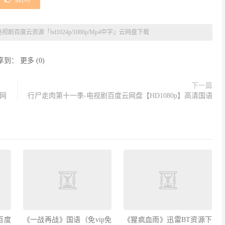
视剧百度云资源「bd1024p/1080p/Mp4中字」云网盘下载
享到：
更多
(
0
)
下一篇
4网
行尸走肉第十一季-电视剧百度云网盘【HD1080p】高清国语
百度
《一战再战》国语（免vip免
《猩疯血雨》迅雷BT资源下