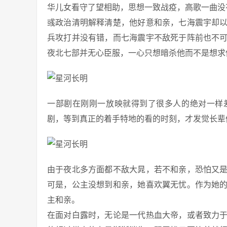
华儿女看守了望相助，思想一致战疫，高歌一曲没
彧政治清明解释清楚，他好意和亲，七海震宇却
兵攻打并没有错，而七海震宇不敌死于阵前也不
夜北七部并无心臣服，一心只想暗杀他而不是想求
一部剧在刚刚一放映就得到了很多人的绝对一样
剧，等到真正的着手特地的看的时刻，才发觉长辈
由于夜北多方面都不敌大晁，若不和亲，恐怕又
可是，公主没想到和亲，她喜欢翼无忧。作为她
主和亲。
在面对白露时，无论是一代热血大帝，或者致力