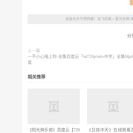
未经允许不得转载：
会飞的鱼
»
星河长明-电
分
上一篇
一不小心喵上你-全集百度云「bd720p/mkv中字」全集Mp
盘
相关推荐
《阳光俱乐部》百度云【720
《日挂中天》在线观看