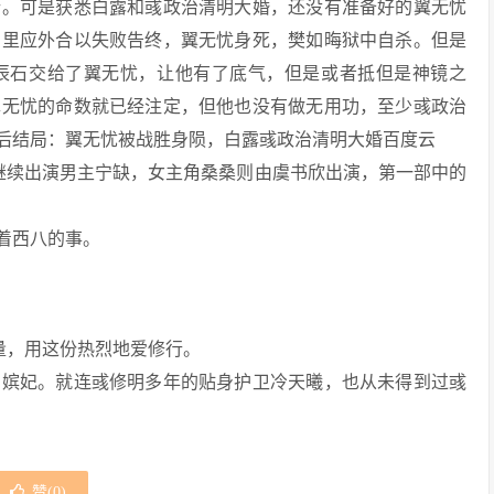
行。可是获悉白露和彧政治清明大婚，还没有准备好的翼无忧
的里应外合以失败告终，翼无忧身死，樊如晦狱中自杀。但是
辰石交给了翼无忧，让他有了底气，但是或者抵但是神镜之
翼无忧的命数就已经注定，但他也没有做无用功，至少彧政治
长明》最后结局：翼无忧被战胜身陨，白露彧政治清明大婚百度云
继续出演男主宁缺，女主角桑桑则由虞书欣出演，第一部中的
着西八的事。
量，用这份热烈地爱修行。
宫嫔妃。就连彧修明多年的贴身护卫冷天曦，也从未得到过彧
赞(
0
)