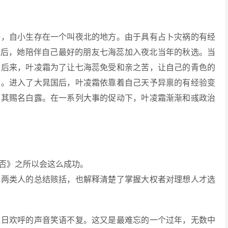
子，自小生存在一个叫夜北的地方。由于具有占卜灾祸的有经
大后，她陪伴自己最好的朋友七海蕊加入夜北当年的秋选。当
。后来，叶凌霜为了让七海蕊免受和亲之苦，让自己的青色的
了。进入了大晁国后，叶凌霜依靠着自己天予异禀的有经验变
被其赐名白露。在一系列大事的促动下，叶凌霜渐渐和彧政治
否》之所以会这么成功。
的两类人的总结赅括，也解释清楚了掌握大权者对理想人才选
往日欢呼的声音笑语不复。这又是最难忘的一个过年，无数中