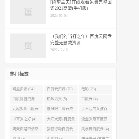
[绝望主夫]在线观看免费完整国
语2021高清(手机版)
2023-01-03
（我们的当打之年）百度云网盘
完整无删减资源
2022-12-16
热门标签
网盘资源 (94)
百度云资源 (70)
电影 (23)
百度网盘资源
热辣滚烫 (5)
百度云 (4)
(11)
九尾狐传百度云
暴风眼百度云资
了不起的女孩百
(4)
源 (4)
度云 (4)
《百岁之好 (4)
大江大河2百度云
流金岁月百度云
(4)
(4)
明天你是否依然
猎狐行动百度云
风暴舞百度云 (4)
爱我百度云 (4)
(4)