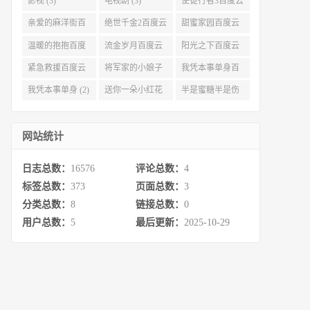
影视 (3)
电视剧 (3)
使徒行者3百度云
资源 (3)
亲爱的麻洋街百
绝世千金2百度云
甜蜜家园百度云
度云资源 (3)
(3)
(3)
温暖的抱抱百度
流金岁月百度云
阳光之下百度云
云 (3)
完整网盘 (3)
(3)
紧急救援百度云
将军家的小娘子
我凭本事单身百
资源 (2)
百度云 (2)
度云资源 (2)
我凭本事单身 (2)
送你一朵小红花
半是蜜糖半是伤
百度云 (2)
百度云资源 (2)
网站统计
日志总数：
16576
评论总数：
4
标签总数：
373
页面总数：
3
分类总数：
8
链接总数：
0
用户总数：
5
最后更新：
2025-10-29