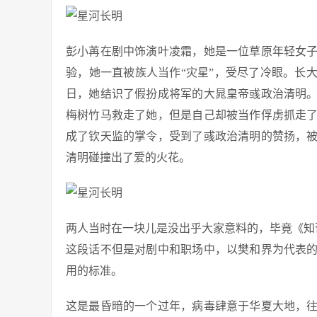
彭小苒在剧中饰演叶凌霜，她是一位草原年轻女
验，她一直被族人当作“灾星”，受尽了冷眼。长
日，她结识了假扮成将军的大晁皇帝彧政治清明
梅树竹马救走了她，但是自己却被当作俘虏抓走
成了钦天监的掌令，受到了彧政治清明的赞扬，
清明碰撞出了爱的火花。
两人当时在一块儿是没出乎大家意料的，毕竟《知
这段话不但是对剧中和职场中，以樊和界为代表
用的标准。
这是最昏暗的一个过年，病毒肆意于华夏大地，