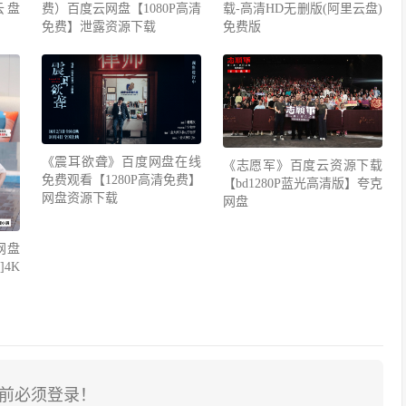
云盘
费）百度云网盘【1080P高清
载-高清HD无删版(阿里云盘)
免费】泄露资源下载
免费版
《震耳欲聋》百度网盘在线
《志愿军》百度云资源下载
免费观看【1280P高清免费】
【bd1280P蓝光高清版】夸克
网盘资源下载
网盘
网盘
4K
前必须登录！