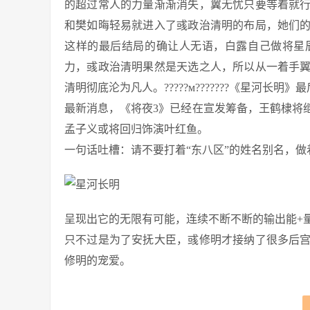
的超过常人的力量渐渐消失，翼无忧只要等着就
和樊如晦轻易就进入了彧政治清明的布局，她们
这样的最后结局的确让人无语，白露自己做将星
力，彧政治清明果然是天选之人，所以从一着手
清明彻底沦为凡人。?????м???????《星河
最新消息，《将夜3》已经在宣发筹备，王鹤棣将
孟子义或将回归饰演叶红鱼。
一句话吐槽：请不要打着“东八区”的姓名别名，做
呈现出它的无限有可能，连续不断不断的输出能+
只不过是为了安抚大臣，彧修明才接纳了很多后
修明的宠爱。