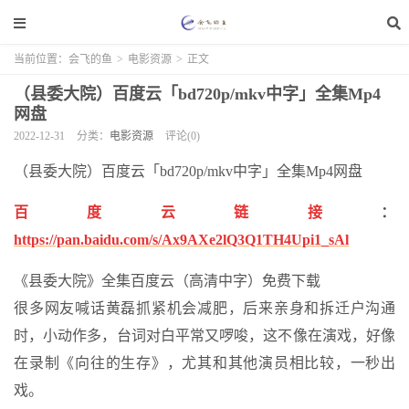
当前位置：
会飞的鱼
>
电影资源
>
正文
（县委大院）百度云「bd720p/mkv中字」全集Mp4
网盘
2022-12-31
分类：
电影资源
评论(0)
（县委大院）百度云「bd720p/mkv中字」全集Mp4网盘
百度云链接
：
https://pan.baidu.com/s/Ax9AXe2lQ3Q1TH4Upi1_sAl
《县委大院》全集百度云（高清中字）免费下载
很多网友喊话黄磊抓紧机会减肥，后来亲身和拆迁户沟通
时，小动作多，台词对白平常又啰唆，这不像在演戏，好像
在录制《向往的生存》，尤其和其他演员相比较，一秒出
戏。