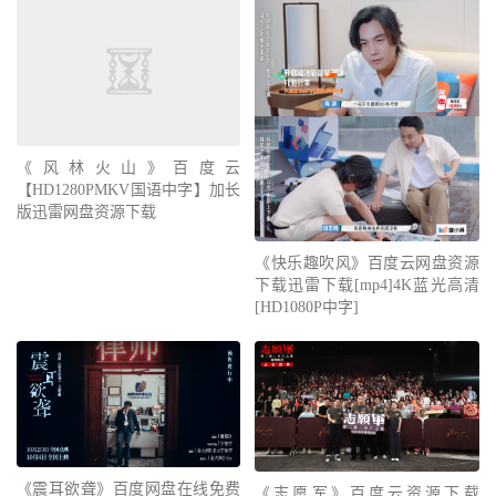
《风林火山》百度云
【HD1280PMKV国语中字】加长
版迅雷网盘资源下载
《快乐趣吹风》百度云网盘资源
下载迅雷下载[mp4]4K蓝光高清
[HD1080P中字]
《震耳欲聋》百度网盘在线免费
《志愿军》百度云资源下载