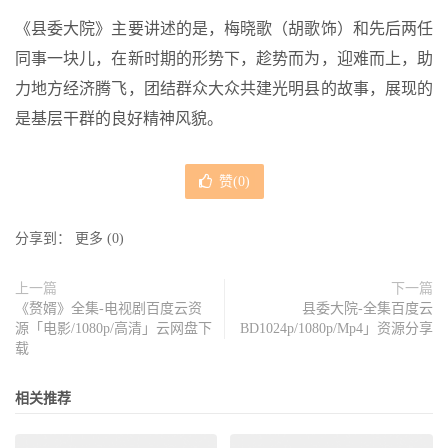
《县委大院》主要讲述的是，梅晓歌（胡歌饰）和先后两任
同事一块儿，在新时期的形势下，趁势而为，迎难而上，助
力地方经济腾飞，团结群众大众共建光明县的故事，展现的
是基层干群的良好精神风貌。
赞(
0
)
分享到：
更多
(
0
)
上一篇
下一篇
《赘婿》全集-电视剧百度云资
县委大院-全集百度云
源「电影/1080p/高清」云网盘下
BD1024p/1080p/Mp4」资源分享
载
相关推荐