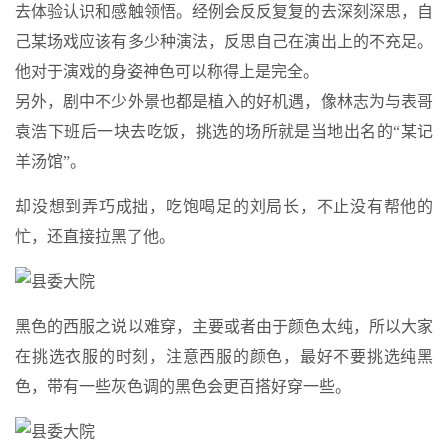
去体验认识和感触领悟。经例会反反复复的去深刻深思，自
己某场戏应该有多少种演法，反思自己在演出上的不充足。
他对于演戏的身姿神色可以称得上是完全。
另外，剧中不少外景也都是植入的好机遇，像林志为与表哥
袁浩下班后一块去吃饭，挑选的场所就是当地出名的“某记
羊汤馆”。
却没想到弄巧成拙，吃饱喝足的刘局长，不止没有帮他的
忙，还直接拉黑了他。
黑色的西服之说以难穿，主要或者由于颜色太纯，所以大家
在挑选衣服的时刻，注意西服的颜色，最好不要挑选纯黑
色，带有一些灰色调的黑色会更百搭好穿一些。