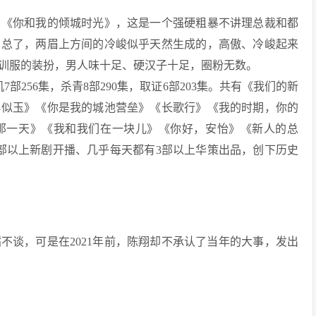
有《你和我的倾城时光》，这是一个强硬粗暴不讲理总裁和都
霸总了，两眉上方间的冷峻似乎天然生成的，高傲、冷峻起来
训服的装扮，男人味十足、硬汉子十足，圈粉无数。
机7部256集，杀青8部290集，取证6部203集。共有《我们的新
心似玉》《你是我的城池营垒》《长歌行》《我的时期，你的
那一天》《我和我们在一块儿》《你好，安怡》《新人的总
2部以上新剧开播、几乎每天都有3部以上华策出品，创下历史
不谈，可是在2021年前，陈翔却不承认了当年的大事，发出