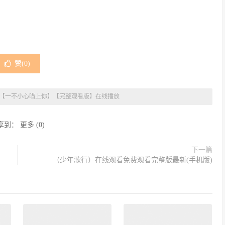
赞(
0
)
【一不小心喵上你】【完整观看版】在线播放
享到：
更多
(
0
)
下一篇
（少年歌行）在线观看免费观看完整版最新(手机版)