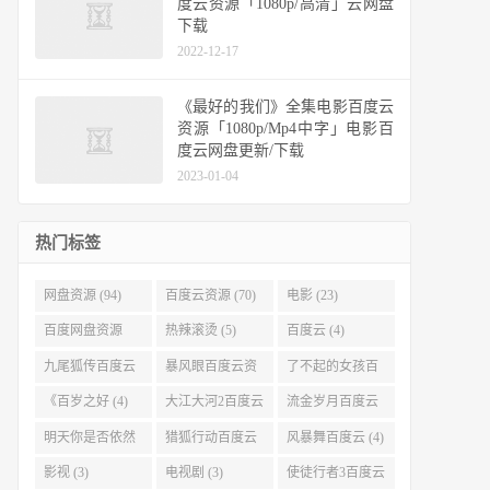
度云资源「1080p/高清」云网盘
下载
2022-12-17
《最好的我们》全集电影百度云
资源「1080p/Mp4中字」电影百
度云网盘更新/下载
2023-01-04
热门标签
网盘资源 (94)
百度云资源 (70)
电影 (23)
百度网盘资源
热辣滚烫 (5)
百度云 (4)
(11)
九尾狐传百度云
暴风眼百度云资
了不起的女孩百
(4)
源 (4)
度云 (4)
《百岁之好 (4)
大江大河2百度云
流金岁月百度云
(4)
(4)
明天你是否依然
猎狐行动百度云
风暴舞百度云 (4)
爱我百度云 (4)
(4)
影视 (3)
电视剧 (3)
使徒行者3百度云