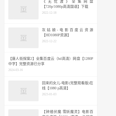
《无忧渡》全集网盘
【720p/1080p高清国语】下载
2022-12-18
灰姑娘-电影百度云资源
【HD1080P资源】
2022-12-22
【唐人街探案2】全集百度云（hd高清）网盘【1280P
中字】完整资源已分享
2024-03-16
回来的女儿-电影(完整观看版)在
线【1080 p高清】
2023-01-03
【钟馗伏魔.雪妖魔灵】电影百