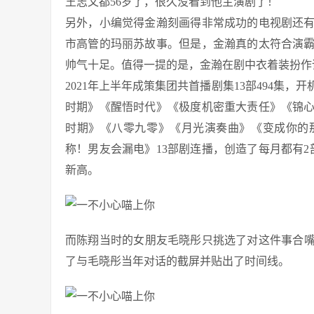
王志文都56岁了，很久没看到他主演剧了！
另外，小编觉得金瀚刻画得非常成功的电视剧还
市高管的玛丽苏故事。但是，金瀚真的太符合演
帅气十足。值得一提的是，金瀚在剧中衣着装扮作
2021年上半年成策集团共首播剧集13部494集，开
时期》《醒悟时代》《极度机密重大责任》《锦
时期》《八零九零》《月光演奏曲》《变成你的
称！男友会漏电》13部剧连播，创造了每月都有
新高。
而陈翔当时的女朋友毛晓彤只挑选了对这件事合嘴
了与毛晓彤当年对话的截屏并贴出了时间线。