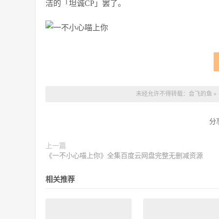
洁的「坦诚CP」罢了。
未经允许不得转载：
会飞的鱼
»
分
上一篇
《一不小心喵上你》全集百度云网盘完整无删减资源
相关推荐