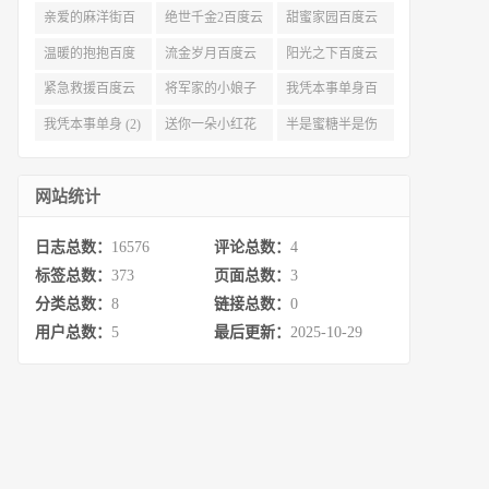
资源 (3)
亲爱的麻洋街百
绝世千金2百度云
甜蜜家园百度云
度云资源 (3)
(3)
(3)
温暖的抱抱百度
流金岁月百度云
阳光之下百度云
云 (3)
完整网盘 (3)
(3)
紧急救援百度云
将军家的小娘子
我凭本事单身百
资源 (2)
百度云 (2)
度云资源 (2)
我凭本事单身 (2)
送你一朵小红花
半是蜜糖半是伤
百度云 (2)
百度云资源 (2)
网站统计
日志总数：
16576
评论总数：
4
标签总数：
373
页面总数：
3
分类总数：
8
链接总数：
0
用户总数：
5
最后更新：
2025-10-29