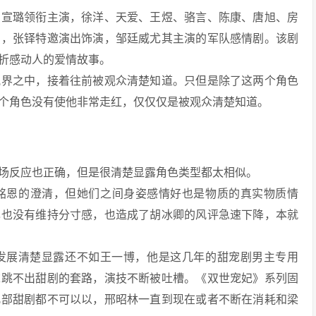
、宣璐领衔主演，徐洋、天爱、王煜、骆言、陈康、唐旭、房
演，张铎特邀演出饰演，邹廷威尤其主演的军队感情剧。该剧
折感动人的爱情故事。
视界之中，接着往前被观众清楚知道。只但是除了这两个角色
个角色没有使他非常走红，仅仅仅是被观众清楚知道。
场反应也正确，但是很清楚显露角色类型都太相似。
铭恩的澄清，但她们之间身姿感情好也是物质的真实物质情
己也没有维持分寸感，也造成了胡冰卿的风评急速下降，本就
，但发展清楚显露还不如王一博，他是这几年的甜宠剧男主专用
末跳不出甜剧的套路，演技不断被吐槽。《双世宠妃》系列固
几部甜剧都不可以以，邢昭林一直到现在或者不断在消耗和梁