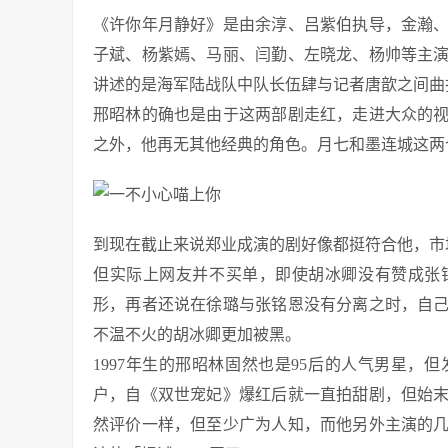
《许你年月静好》是由余淳、吕紫伯执导，金瀚
子斌、杨紫嫣、马丽、闫勤、左晓龙、杨帅等主
讲述的是海军陆战队中队长伍肆与记者唐歆之间曲
邢昭林的确也是由于这两部剧走红，走进大众的
之外，他再无其他经典的角色。月七和墨连城这两
到现在截止来说郑业成演的剧好像都挺符合他，市
但实际上网友并不买单，即使胡冰卿没有赞成张
形，再者还说在徐璐与张铭恩没有分离之时，自
不温不火的胡冰卿更加被黑。
1997年生的邢昭林固然也是95后的人气男星
户，自《双世宠妃》爆红后就一直拍甜剧，但始
然评价一样，但至少广为人知，而他另外主演的