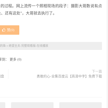
习的过程。网上流传一个照相现场的段子：摄影大哥数说有点
处、还有这处”，大哥就去执行了。
赞(
0
)
的鱼
»
绝望主夫-完整观看版-在线播放
享到：
更多
(
0
)
下一篇
网盘
勇敢的心-全集百度云【高清中字】免费下载