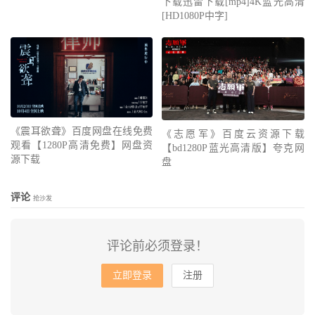
下载迅雷下载[mp4]4K蓝光高清
[HD1080P中字]
《震耳欲聋》百度网盘在线免费
《志愿军》百度云资源下载
观看【1280P高清免费】网盘资
【bd1280P蓝光高清版】夸克网
源下载
盘
评论
抢沙发
评论前必须登录！
立即登录
注册