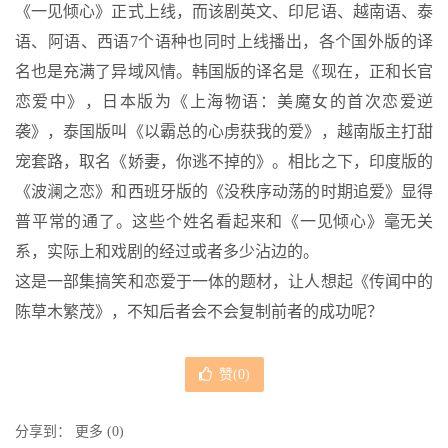
《一见倾心》正式上线，而该剧英文、印尼语、越南语、泰
语、阿语、西语7个语种也同时上线播出，各个国外版的译
名也是充满了异域风情。韩国版的译名是《现在，正和长官
恋爱中》，日本版为《上海物语：美魔女的首次恋爱逆
袭》，泰国版叫《以霸总的心虏获我的爱》，越南版主打甜
宠套路，取名《娇妻，你逃不掉的》。相比之下，印度版的
《波澜之恋》和西班牙版的《没秩序动荡的时期追爱》显得
普平常的通了。这些个姓名看起来和《一见倾心》毫无关
系，实际上和戏剧的经过或者多少沾边的。
这是一部集搞笑和恋爱于一体的题材，让人想起《传闻中的
陈草木繁茂》，不知后者会不会复制前者的成功呢？
赞(
0
)
分享到：
更多
(
0
)