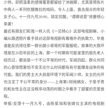
少帅，却把温柔的感情蜜意都留给了沐婉卿，尤其是预告片
中两人一系列吃醋推拉的戏码，令人上面，直击观众的年轻
女子心。十一月九号20:00，锁定优酷，“谭卿说爱”将要倾心
来袭！
最近有朋友们和我一样入坑《一见倾心》这部电视剧嘛，小
编从路透照片着手就对这部电视剧有着格外的执致力，毕竟
谁能反抗得住那一群长腿小哥哥的军服服呢。故事的大致环
境是在20百年前的上海，那一个时期有可能家里的祖先老人
经历过，都说是一个不公平常的时代，军阀四起，群众共同
的心意惊慌害怕不安无论什么时间都有有可能爆发战争的有
可能。我们的男主大大就是环境下的军阀少帅，女主的光环
也注定了不公平常的身分——上海第1财阀嫡女，于是乎男
的和女性主在这没秩序动荡的时期之中着手了甜蜜的恋爱旅
程。
举报/反馈十一月九号，由陈星旭和张婧仪主演的电视剧