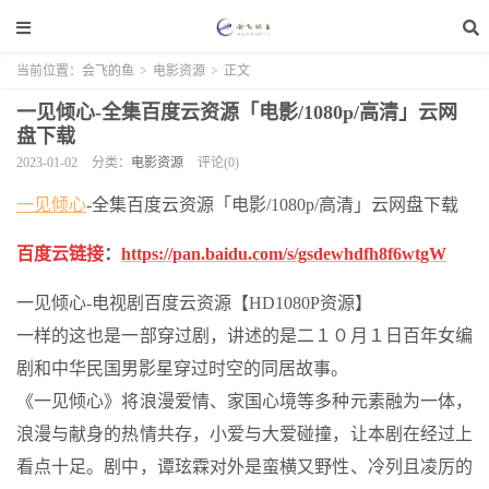
当前位置：
会飞的鱼
>
电影资源
>
正文
一见倾心-全集百度云资源「电影/1080p/高清」云网
盘下载
2023-01-02
分类：
电影资源
评论(0)
一见倾心
-全集百度云资源「电影/1080p/高清」云网盘下载
百度云链接
：
https://pan.baidu.com/s/gsdewhdfh8f6wtgW
一见倾心-电视剧百度云资源【HD1080P资源】
一样的这也是一部穿过剧，讲述的是二１０月１日百年女编
剧和中华民国男影星穿过时空的同居故事。
《一见倾心》将浪漫爱情、家国心境等多种元素融为一体，
浪漫与献身的热情共存，小爱与大爱碰撞，让本剧在经过上
看点十足。剧中，谭玹霖对外是蛮横又野性、冷列且凌厉的