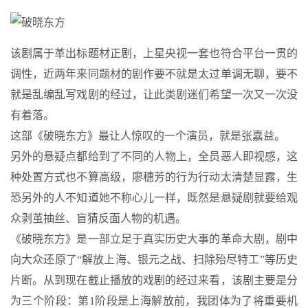
该剧属于革出标题材正剧，上星央视一套也符合平台一贯的
调性，近两年来同题材的剧作要不就是太过单调无聊，要不
就是乱编乱写戏剧的经过，让此类剧迷们希望一次又一次没
有着落。
这部《破晓东方》最让人惊叹的一个演员，就是张嘉益。
另外的悬疑点都给到了不同的人物上，全员恶人即视感，这
种处置方式也不算高级，廖穗芳的行为行动太清楚显露，生
恐另外的人不知道她不称心儿一样，既然是悬疑剧就要给观
众剥茧抽丝、盲猜反面人物的机遇。
《破晓东方》是一部立足于真实历史大事的革命大剧，剧中
向大众还原了“解放上海、银元之战、扫除殆尽特工”等历史
片断。从到现在截止播放的戏剧的经过来看，该剧主要是分
为三个阶段：第1阶段是上海解放前，我团体为了将重要机