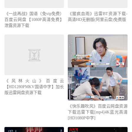
《一战再战》国语（免vip免费）
《猩疯血雨》迅雷BT资源下载-
百度云网盘【1080P高清免费】
高清HD无删版(阿里云盘)免费版
泄露资源下载
《风林火山》百度云
【HD1280PMKV国语中字】加长
版迅雷网盘资源下载
《快乐趣吹风》百度云网盘资源
下载迅雷下载[mp4]4K蓝光高清
[HD1080P中字]