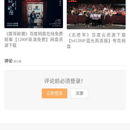
《震耳欲聋》百度网盘在线免费
《志愿军》百度云资源下载
观看【1280P高清免费】网盘资
【bd1280P蓝光高清版】夸克网
源下载
盘
评论
抢沙发
评论前必须登录！
立即登录
注册