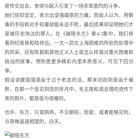
密传交出去，舍得与敌人引发了一场非常激烈的斗争。
她们信仰坚定，表示出坚强雄厚的力量。而敌人以为，用狠
毒的手段和对手较量就能永远不败，最后结果却证明她们才
是被历史淘汰的罪人。在《破晓东方》第4-5集中，我们将
看到纪南音和陆修远，一文一武在上海困难的所处的处境中
的风采，还有陈毅和其他正义人士是怎么样面对重大困难和
挑战的故事。想熟悉更多精彩内里本质意义，可见下回分
享。
假设说唐国强是由于过于老态的话，那末刘劲则是由于偏
胖，在那一个坚忍刻苦的年月中，毛主席和周总理的流传下
来的照片，都是极为很瘦的。
也许，东方，只是刚亮，不见朝阳，但是，或者能够见到，
与夜晚遥遥相望的，白天。