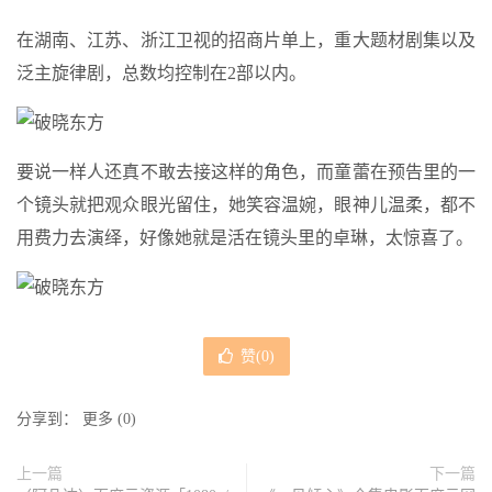
在湖南、江苏、浙江卫视的招商片单上，重大题材剧集以及
泛主旋律剧，总数均控制在2部以内。
要说一样人还真不敢去接这样的角色，而童蕾在预告里的一
个镜头就把观众眼光留住，她笑容温婉，眼神儿温柔，都不
用费力去演绎，好像她就是活在镜头里的卓琳，太惊喜了。
赞(
0
)
分享到：
更多
(
0
)
上一篇
下一篇