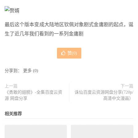
最后这个版本变成大陆地区钦佩对象剧式金庸剧的起点，诞
生了近几年我们看到的一系列金庸剧
赞(
0
)
分享到：
更多
(
0
)
上一篇
下一篇
《勇敢的翅膀》-全集百度云资
诛仙百度云资源网盘分享(720p/
源 网盘分享
高清中文漫画）
相关推荐