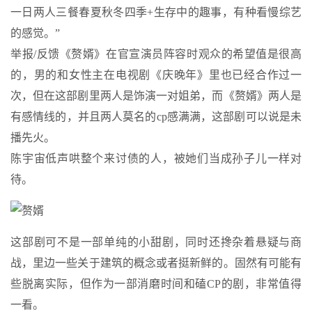
一日两人三餐春夏秋冬四季+生存中的趣事，有种看慢综艺
的感觉。”
举报/反馈《赘婿》在官宣演员阵容时观众的希望值是很高
的，男的和女性主在电视剧《庆晚年》里也已经合作过一
次，但在这部剧里两人是饰演一对姐弟，而《赘婿》两人是
有感情线的，并且两人莫名的cp感满满，这部剧可以说是未
播先火。
陈宇宙低声哄整个来讨债的人，被她们当成孙子儿一样对
待。
这部剧可不是一部单纯的小甜剧，同时还搀杂着悬疑与商
战，里边一些关于建筑的概念或者挺新鲜的。固然有可能有
些脱离实际，但作为一部消磨时间和磕CP的剧，非常值得
一看。