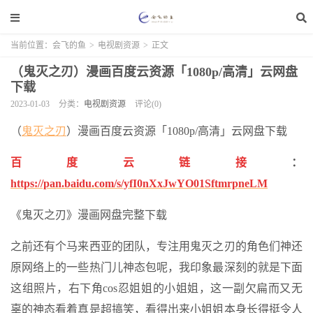
当前位置：
会飞的鱼
>
电视剧资源
>
正文
（鬼灭之刃）漫画百度云资源「1080p/高清」云网盘
下载
2023-01-03
分类：
电视剧资源
评论(0)
（
鬼灭之刃
）漫画百度云资源「1080p/高清」云网盘下载
百度云链接
：
https://pan.baidu.com/s/yfI0nXxJwYO01SftmrpneLM
《鬼灭之刃》漫画网盘完整下载
之前还有个马来西亚的团队，专注用鬼灭之刃的角色们神还
原网络上的一些热门儿神态包呢，我印象最深刻的就是下面
这组照片，右下角cos忍姐姐的小姐姐，这一副欠扁而又无
辜的神态看着真是超搞笑，看得出来小姐姐本身长得挺令人