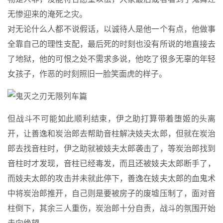
无惨迎来的淹死之灾。
对无论什么人都不说假话，以诚待人是他一个有点，他做事
全靠自己的理性支配，最后死的时刻也没有所说的地直接去
了地狱，他的可恨之处不需求多说，他吃了很多无辜的年轻
女孩子，作恶的时刻照旧一脸笑面虎的样子。
但战斗不可能如此顺利结束，伊之助打算带着堕姬的头离
开，让善逸和炭治郎去帮助音柱解决妓夫太郎，但就在炭治
郎去找音柱时，伊之助就被妓夫太郎袭击了，等炭治郎找到
音柱时才发现，音柱已经毒发，而且还被妓夫太郎断手了，
而妓夫太郎的攻击并未就此停下，善逸在妓夫太郎的血鬼术
中将炭治郎推开，自己则是要被房子的废墟压制了，面对音
柱倒下，其余三人重伤，炭治郎十分自责，战斗的氛围开始