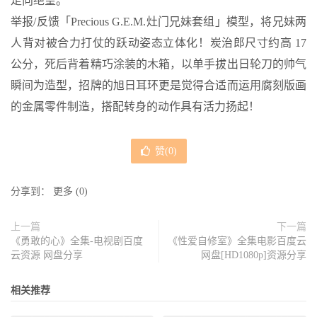
走向绝望。
举报/反馈「Precious G.E.M.灶门兄妹套组」模型，将兄妹两
人背对被合力打仗的跃动姿态立体化！炭治郎尺寸约高 17
公分，死后背着精巧涂装的木箱，以单手拔出日轮刀的帅气
瞬间为造型，招牌的旭日耳环更是觉得合适而运用腐刻版画
的金属零件制造，搭配转身的动作具有活力扬起！
赞(
0
)
分享到：
更多
(
0
)
上一篇
下一篇
《勇敢的心》全集-电视剧百度
《性爱自修室》全集电影百度云
云资源 网盘分享
网盘[HD1080p]资源分享
相关推荐