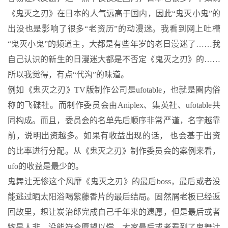
《鬼灭之刃》在日本的人气远高于国内，因此“鬼灭小鬼”的
出没也是影响了很多“老资历”的动漫迷。我看到网上吐槽
“鬼灭小鬼”的频道主，大都是有些年岁的老日漫迷了……我
自己认识的新生的日漫迷大都是不否定《鬼灭之刃》的……
所以我觉得，有点“代沟”的味道。
例如《鬼灭之刃》TV版制作公司是ufotable，也就是圈内俗
称的飞碟社。而制作委员会由Aniplex、集英社、ufotable共
同构成。而且，委员会的名单先后顺序非常严谨，名字越靠
前，说明出资越多。如果有收益出现的话， 也会基于出资
的比率进行分配。从《鬼灭之刃》制作委员会的案例来看，
ufo的收益是最少的。
鬼舞辻无惨这个风靡《鬼灭之刃》的最后boss，最后或者没
能逃过晒太阳浴喝紫藤香片的最后结局。固然屑老板已经返
回故里，想让炭治郎完成自己千年来的遗愿，但是最后或者
物是人非，没能符合愿望以偿，大家最后或者看到了鬼舞辻