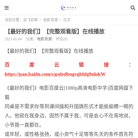
当前位置：
会飞的鱼
>
电影资源
>
正文
【最好的我们】【完整观看版】在线播放
2023-01-04
分类：
电影资源
评论(0)
【最好的我们】【完整观看版】在线播放
百度云链接
：
https://pan.baidu.com/s/gsdedbngvgbhfg9nlokW
《最好的我们》电影百度云[1080p高清电影中字]百度网盘下
载
同桌是不需求你等到课间操和升国旗形式才能偷偷瞟一眼的
人。他就在我身边，固然不属于我，可是会心不在焉地说，
小爷我一直都在。
或年轻，或性格张扬，或小资气十足等等先天的条件首先符