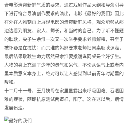
合电影清爽新鲜气质的要求，通过戏剧作品大纲和导演引导
下进行符合导演创作要求的演出，电影《最好的我们》因此
在外在人物刻画上展现电影的清爽新鲜风格，观众能够从那
边边看到朋友、家人、师长，和当时的自己。为了听不懂题
的耿耿，尖子生余淮一次又一次举手要求老师解释，甚至于
被怀疑是在搅扰；而余淮的妈妈要求老师把同桌耿耿调走，
最后结果耿耿生命力居然是余淮要撒谎说同桌是个好学生。
人物的身上充满了少年的灵气和呆气，不论从语气上或者内
里本质意义本身上，绝对可以让人感觉到以前青年时期里的
暖和。
十二月十一号，王月姨母在家里显露出来呼吸困难、吞咽困
难的症状，随即抗原测试两道杠，阳了。这在这以后，病情
发展迅速。