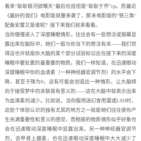
看来“耿耿银河欲曙天”最后也抵但是“耿耿于怀”cp。而最近
《最好的我们》电影版就要来袭了，那末电影版的“铁三角”
配备安置又是谁呢？接下来我们就来看看。
当你慢慢进入了深度睡眠情形，往往会有一些想法或银幕显
露出来在脑际中，她们一般与你当下的想法有关——我们觉
得这也许就是你大脑的某个部分试验标记出在接下来的深度
睡眠中要处置的最重要的物质。我们一样知道，在迅速眼动
深度睡眠中你的血清素（一种神经器官调节剂）的水平会下
降，甚至于降为0，这有可能会创造出一种情形，让大脑倾
向于接受梦中的关联是有意义的——这在大脑中就表示出来
为血清素的减少。比如说，当你服用迷幻食用菌或LSD时，
这些个体验认识的独有尤其的地方之一就是她们往往使你产
生充满重要性和意义的感觉，而相是的物质情形似乎好象也
会在迅速眼动深度睡眠中显露出来。另一种神经器官调节
剂，去甲肾上腺素，也在迅速眼动深度睡眠中大大减少了