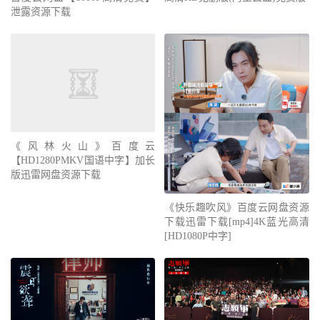
泄露资源下载
《风林火山》百度云
【HD1280PMKV国语中字】加长
版迅雷网盘资源下载
《快乐趣吹风》百度云网盘资源
下载迅雷下载[mp4]4K蓝光高清
[HD1080P中字]