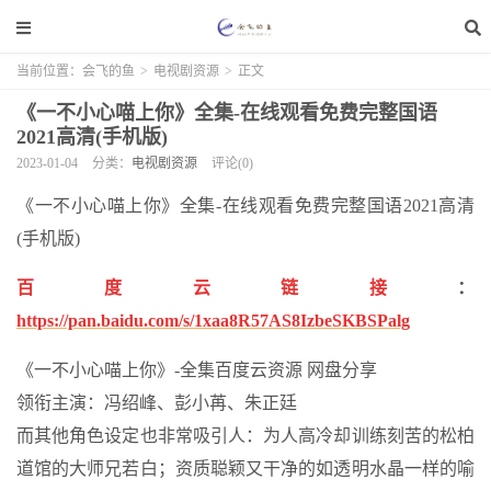
当前位置：
会飞的鱼
>
电视剧资源
>
正文
《一不小心喵上你》全集-在线观看免费完整国语
2021高清(手机版)
2023-01-04
分类：
电视剧资源
评论(0)
《一不小心喵上你》全集-在线观看免费完整国语2021高清
(手机版)
百度云链接
：
https://pan.baidu.com/s/1xaa8R57AS8IzbeSKBSPalg
《一不小心喵上你》-全集百度云资源 网盘分享
领衔主演：冯绍峰、彭小苒、朱正廷
而其他角色设定也非常吸引人：为人高冷却训练刻苦的松柏
道馆的大师兄若白；资质聪颖又干净的如透明水晶一样的喻