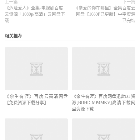
上一篇
下一篇
《危险爱人》全集-电视剧百度
《亲爱的你在哪里》全集百度云
云资源「1080p/高清」云网盘下
网盘【1080P已更新】中字资源
载
已完结
相关推荐
《余生有涯》百度云高清网盘
《余生有涯》百度网盘迅雷BT资
【免费资源下载分享】
源[BDHD-MP4MKV]高清下载网
盘资源下载