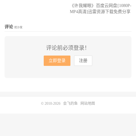
《许我耀眼》百度云网盘[1080P-
MP4高清]迅雷资源下载免费分享
评论
抢沙发
评论前必须登录！
立即登录
注册
© 2010-2026
会飞的鱼
网站地图