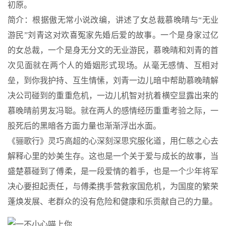
初原。
简介：根据傲无常小说改编，讲述了女总裁慕晚晴与“无业
游民”刘青这对欢喜冤家先婚后爱的故事。一个是身家过亿
的女总裁，一个是身无分文的无业游民，慕晚晴和刘青的首
次见面就在两个人的婚姻形式现场。从毫无感情、互相对
垒，到你我护持、互生情愫，刘青一边儿暗中帮助慕晚晴解
决公司碰到的重重危机，一边儿机智对抗着横空显露出来的
慕晚晴前男友冯聪。就在两人的感情经历重重考验之际，一
股死后的黑暗各方面力量也渐渐浮出水面。
《骊歌行》灵巧高超的心深刻深思究服化道，用仁慈之心去
解释心里的妙美生存。这也是一个关于爱与成长的故事，当
盛楚慕碰到了傅柔，是一段爱情的着手，也是一个少年将军
决心要担起责任，与傅柔携手营救家国危机，为国度的繁荣
蓬焕发展、老群众的没有危险和健康和乐贡献自己的力量。