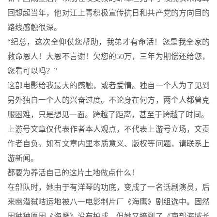
回想起当年，他对江上青积极宣传抗日和共产党的方向目的
路线感触很深。
“纪总，这次全仰仗您帮助，我弟才有命活！您是我全家的
救命恩人！大恩不言谢！欠您的50万，三年为期偿还给您，
您看可以吗？”
这部电影给我最大的感触，或者爱情。独自一个人为了见到
另外独自一个人的兴奋过度。不论身在何方，两个人都曾克
服困难，只是想见一面。跨越了距离，甚至于跨越了时间。
上游号文章仅代表作者本人观点，不代表上游号立场，文责
作者自负。如有文章内里本质意义、版权等问题，请联系上
游新闻。
都要为养活自己的这片土地做点什么！
在部队时，她由于有洋琴的功底，变成了一名话剧演员，后
来幽潜弑咭运地被八一电影制片厂《海鹰》剧组选中。固然
因种种原因《海鹰》没有拍成，但她又接到了《南部海域长