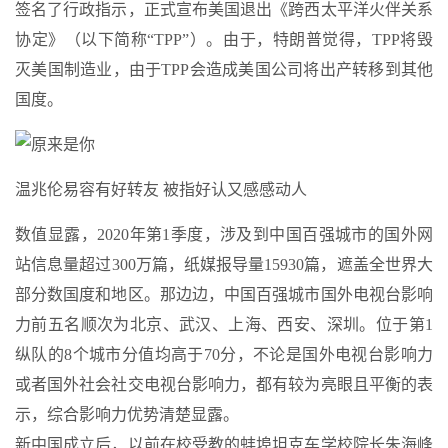
签名了行政指示，正式宣布美国退出《跨西太平洋火伴关系
协定》（以下简称“TPP”）。由于，特朗普觉得，TPP将毁
灭美国制造业，由于TPP会造成美国公司将出产转移到其他
国度。
温兆伦易容有好转友 被指好认又感感动人
数值显露，2020年第1季度，涉及到中国百强城市的国外网
站信息量超过300万篇，纸媒报导量15930篇，遮盖全世界大
部分数国度和地区。那边边，中国百强城市国外电视台影响
力前五名顺次为北京、武汉、上海、西安、深圳。位于第1
纵队的8个城市分值均高于70分，不论是国外电视台影响力
或者国外社会社交电视台影响力，都有较为亮眼且平衡的表
示，综合影响力优势清楚显露。
新中国成立后，以前在校受教的蚌埠坦克车学校院长朱海峰