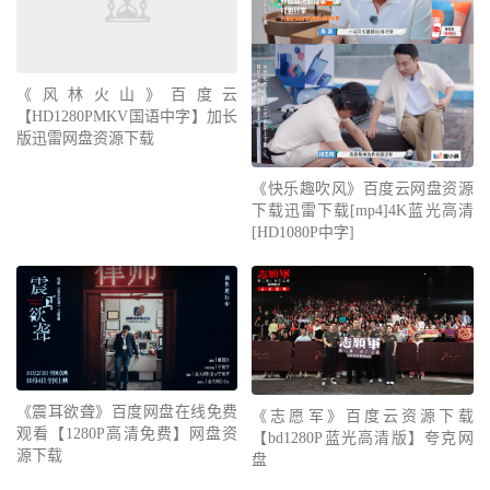
《风林火山》百度云
【HD1280PMKV国语中字】加长
版迅雷网盘资源下载
《快乐趣吹风》百度云网盘资源
下载迅雷下载[mp4]4K蓝光高清
[HD1080P中字]
《震耳欲聋》百度网盘在线免费
《志愿军》百度云资源下载
观看【1280P高清免费】网盘资
【bd1280P蓝光高清版】夸克网
源下载
盘