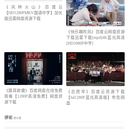
《风林火山》百度云
【HD1280PMKV国语中字】加长
版迅雷网盘资源下载
《快乐趣吹风》百度云网盘资源
下载迅雷下载[mp4]4K蓝光高清
[HD1080P中字]
《震耳欲聋》百度网盘在线免费
《志愿军》百度云资源下载
观看【1280P高清免费】网盘资
【bd1280P蓝光高清版】夸克网
源下载
盘
评论
抢沙发