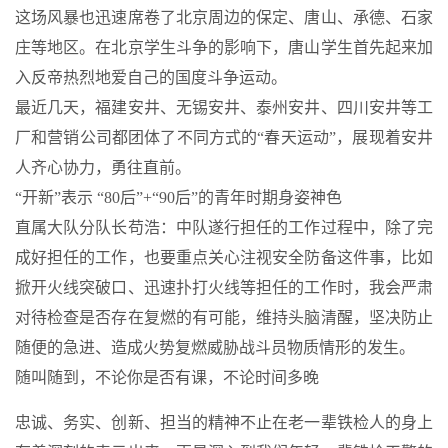
这场风暴也迅速席卷了北京周边的保定、唐山、承德、石家
庄等地区。在北京学生斗争的影响下，唐山学生首先起来加
入反帝热烈地爱自己的国度斗争运动。
最近几天，福建安井、无锡安井、泰州安井、四川安井等工
厂和营销公司都团体了不同方式的“春天运动”，展现着安井
人齐心协力，勇往直前。
“开新”表示 “80后”+“90后”的青年时期身姿神色
直属大队分队长苟浩：中队遂行担任的工作过程中，除了完
成好担任的工作，也要重点关心注视安全防备这件事，比如
掀开火线突破口、迅速扑打火线等担任的工作时，我会严肃
对待检查是否存在复燃的有可能，维持头脑清醒，坚决防止
随便的急进、造成火势复燃威胁战斗员物质情形的发生。
随叫随到，不论你是否有课，不论时间多晚
忠诚、务实、创新、担当的精神不止在老一辈铁检人的身上