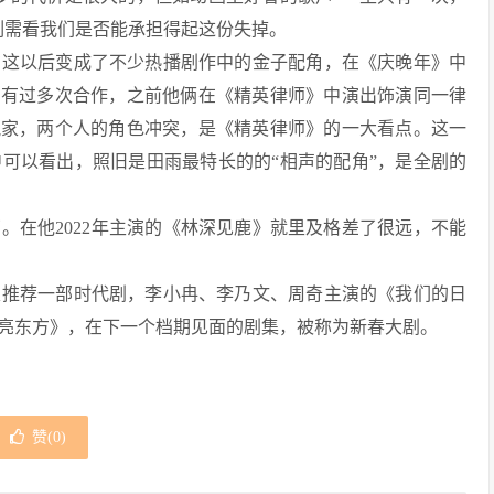
刻需看我们是否能承担得起这份失掉。
在这以后变成了不少热播剧作中的金子配角，在《庆晚年》中
东有过多次合作，之前他俩在《精英律师》中演出饰演同一律
冤家，两个人的角色冲突，是《精英律师》的一大看点。这一
可以看出，照旧是田雨最特长的的“相声的配角”，是全剧的
。在他2022年主演的《林深见鹿》就里及格差了很远，不能
家推荐一部时代剧，李小冉、李乃文、周奇主演的《我们的日
亮东方》，在下一个档期见面的剧集，被称为新春大剧。
赞(
0
)