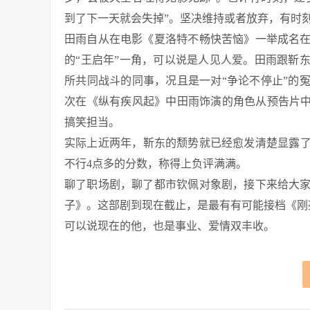
到了下一天就会失掉”。坚决维持或者放弃，有时
田雨自从在电影《夏洛特不畅快苦恼》一举成名
的“王启年”一角，可以说是人见人爱。田雨跟靳
所共同战斗的同事，况且是一对“争论不停止”的
次在《纵有疾风起》中田雨饰演的角色从预告片中
搞笑担当。
实际上近两年，靳东的颓势就已经愈发清楚显露了
不行4点多的分数，称得上负评满满。
聊了职场剧，聊了都市钦佩对象剧，接下来给大
子》。这部剧到现在截止，是最有有可能接档《刚
可以说现在的他，也是事业、爱情双丰收。