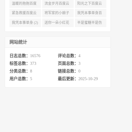
度云资源 (3)
(3)
(3)
温暖的抱抱百度
流金岁月百度云
阳光之下百度云
云 (3)
完整网盘 (3)
(3)
紧急救援百度云
将军家的小娘子
我凭本事单身百
资源 (2)
百度云 (2)
度云资源 (2)
我凭本事单身 (2)
送你一朵小红花
半是蜜糖半是伤
百度云 (2)
百度云资源 (2)
网站统计
日志总数：
16576
评论总数：
4
标签总数：
373
页面总数：
3
分类总数：
8
链接总数：
0
用户总数：
5
最后更新：
2025-10-29