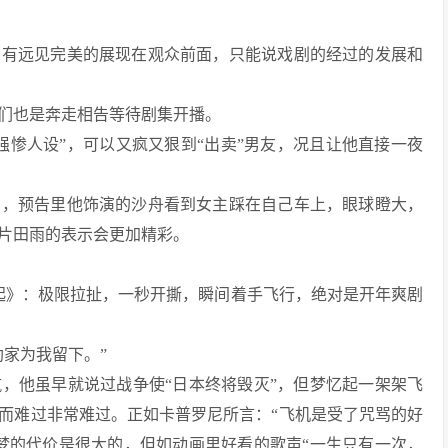
明有远见完美的展现在观众前面，只能说戏剧的经过的发展和
们也是奔走相告等待剧集开播。
强惨人设”，可以又疯又狠到“出卖”男友，况且让他直接一夜
当，预告里他饰演的沙舟看到女主踩在自己车上，眼球瞪大，
片田雨的表示会更加精彩。
疾风起》：极限拉扯，一秒开撕，瞬间着手飞行，绝对是开年爽剧
家为我留下。”
，他虽早就说过战争使“日本终将毁灭”，但梦忆起一架架飞
而难过非常难过。正如卡普罗尼所言：“飞机是受了咒骂的好
梦的代价是很大的，但如动画里好看的歌声“一生只有一次，