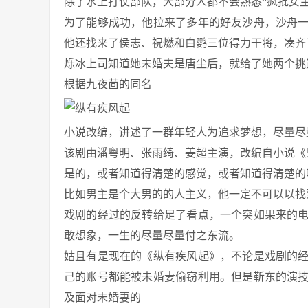
除了水上打仗部队，大部分人都不会熟悉“疯批女
为了能够成功，他拉来了多年的好友沙舟，沙舟
他还找来了侯志、祝燃和白鹦三位得力干将，凑齐
烁冰上司知道她未婚夫是唐尘后，就给了她两个挑
根据九夜茴的同名
小说改编，讲述了一群年轻人为追求梦想，尽量尽
该剧由潘粤明、张雨绮、姜超主演，改编自小说《
是的，或者知道得清楚的感觉，或者知道得清楚的
比如男主是个大男的的人主义，他一定不可以以找
戏剧的经过的反转给足了看点，一个突如果来的
敢想象，一生的尽量尽量付之东流。
姑且有是现在的《纵有疾风起》，不论是戏剧的
己的账号都能被未婚妻偷窃利用。但是靳东的演
及面对未婚妻的