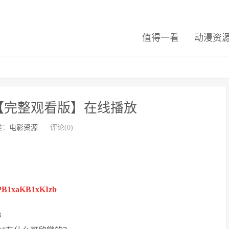
值得一看
动漫资
【完整观看版】在线播放
类：
电影资源
评论(0)
7SPB1xaKB1xKIzb
8