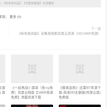
»
【纵有疾风起】【完整观看版】在线播放
享到：
更多
(
0
)
下一篇
《纵有疾风起》全集电视剧百度云资源（HD1080P资源）
百度
《一战再战》国语（免vip免
《猩疯血雨》迅雷BT资源下
云盘
费）百度云网盘【1080P高清
载-高清HD无删版(阿里云盘)
免费】泄露资源下载
免费版