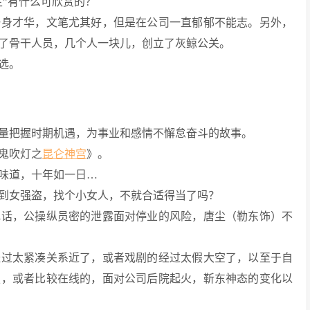
主”有什么可欣赏的？
一身才华，文笔尤其好，但是在公司一直郁郁不能志。另外，
了骨干人员，几个人一块儿，创立了灰鲸公关。
选。
量把握时期机遇，为事业和感情不懈怠奋斗的故事。
鬼吹灯之
昆仑神宫
》。
味道，十年如一日…
到女强盗，找个小女人，不就合适得当了吗？
电话，公操纵员密的泄露面对停业的风险，唐尘（勒东饰）不
经过太紧凑关系近了，或者戏剧的经过太假大空了，以至于自
技，或者比较在线的，面对公司后院起火，靳东神态的变化以