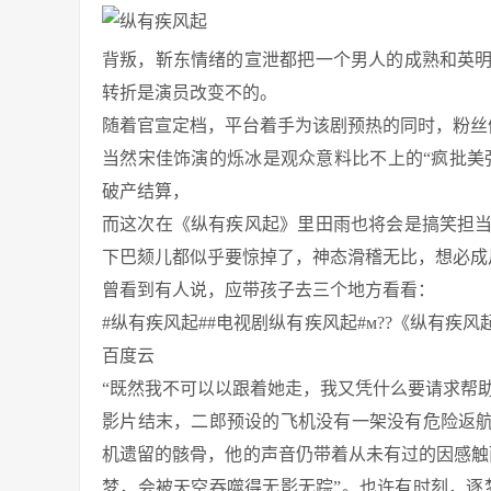
背叛，靳东情绪的宣泄都把一个男人的成熟和英
转折是演员改变不的。
随着官宣定档，平台着手为该剧预热的同时，粉丝
当然宋佳饰演的烁冰是观众意料比不上的“疯批美
破产结算，
而这次在《纵有疾风起》里田雨也将会是搞笑担
下巴颏儿都似乎要惊掉了，神态滑稽无比，想必成
曾看到有人说，应带孩子去三个地方看看：
#纵有疾风起##电视剧纵有疾风起#м??《纵有
百度云
“既然我不可以以跟着她走，我又凭什么要请求帮助
影片结末，二郎预设的飞机没有一架没有危险返航
机遗留的骸骨，他的声音仍带着从未有过的因感触
梦，会被天空吞噬得无影无踪”。也许有时刻，逐