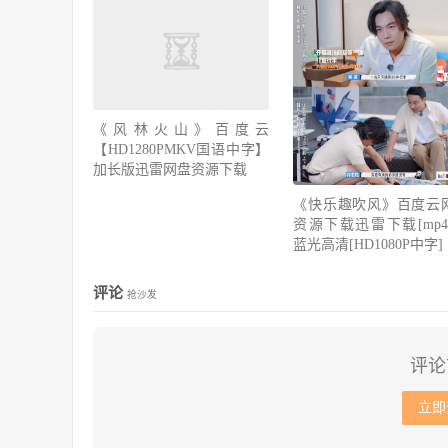
《风林火山》百度云
【HD1280PMKV国语中字】
加长版迅雷网盘资源下载
《快乐趣吹风》百度云
资源下载迅雷下载[mp4]
蓝光高清[HD1080P中字]
评论
抢沙发
评论
立即