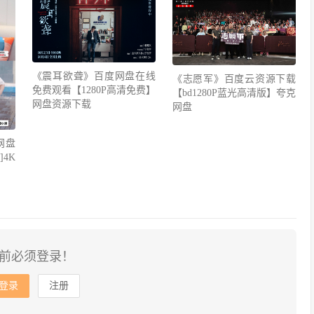
《震耳欲聋》百度网盘在线
《志愿军》百度云资源下载
免费观看【1280P高清免费】
【bd1280P蓝光高清版】夸克
网盘资源下载
网盘
网盘
4K
前必须登录！
登录
注册