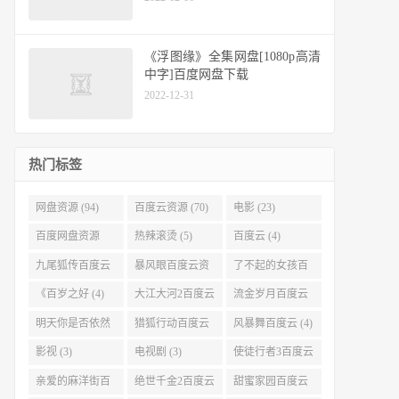
《浮图缘》全集网盘[1080p高清
中字]百度网盘下载
2022-12-31
热门标签
网盘资源 (94)
百度云资源 (70)
电影 (23)
百度网盘资源
热辣滚烫 (5)
百度云 (4)
(11)
九尾狐传百度云
暴风眼百度云资
了不起的女孩百
(4)
源 (4)
度云 (4)
《百岁之好 (4)
大江大河2百度云
流金岁月百度云
(4)
(4)
明天你是否依然
猎狐行动百度云
风暴舞百度云 (4)
爱我百度云 (4)
(4)
影视 (3)
电视剧 (3)
使徒行者3百度云
资源 (3)
亲爱的麻洋街百
绝世千金2百度云
甜蜜家园百度云