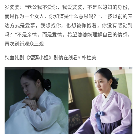
岁婆婆：“老公我不爱你，我爱婆婆，不是以媳妇的身份，
而是作为一个女人，你知道是什么意思吗？”、“按以前的表
达方式是爱慕，我想抱你，也想被你抱着，你没有感觉到
吗？”不是亲情，而是爱情，希望婆婆能理解自己的情感，
再次刷新观众三观！
狗血韩剧《榴莲小姐》剧情在线看
5.
朴柱美