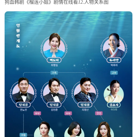
狗血韩剧《榴莲小姐》剧情在线看
12.
人物关系图