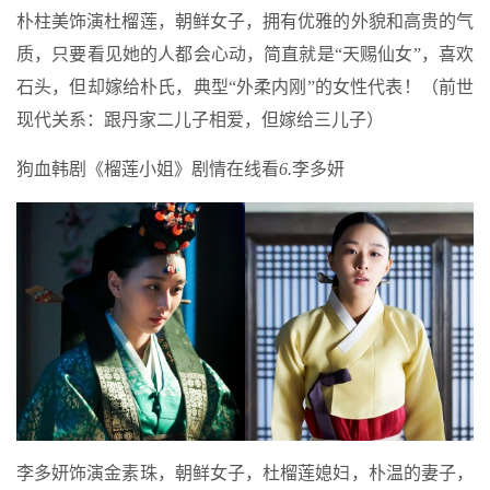
朴柱美饰演杜榴莲，朝鲜女子，拥有优雅的外貌和高贵的气
质，只要看见她的人都会心动，简直就是“天赐仙女”，喜欢
石头，但却嫁给朴氏，典型“外柔内刚”的女性代表！（前世
现代关系：跟丹家二儿子相爱，但嫁给三儿子）
狗血韩剧《榴莲小姐》剧情在线看
6.
李多妍
李多妍饰演金素珠，朝鲜女子，杜榴莲媳妇，朴温的妻子，