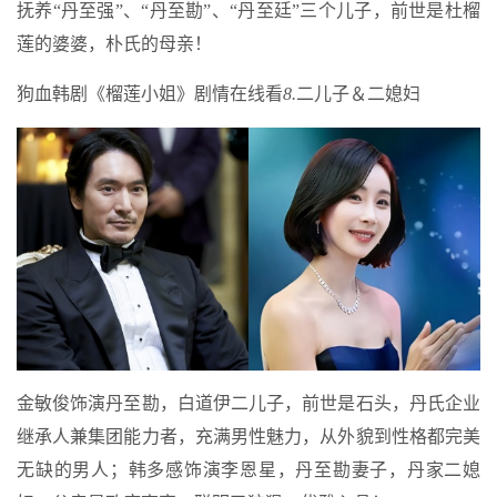
抚养“丹至强”、“丹至勘”、“丹至廷”三个儿子，前世是杜榴
莲的婆婆，朴氏的母亲！
狗血韩剧《榴莲小姐》剧情在线看
8.
二儿子＆二媳妇
金敏俊饰演丹至勘，白道伊二儿子，前世是石头，丹氏企业
继承人兼集团能力者，充满男性魅力，从外貌到性格都完美
无缺的男人；韩多感饰演李恩星，丹至勘妻子，丹家二媳