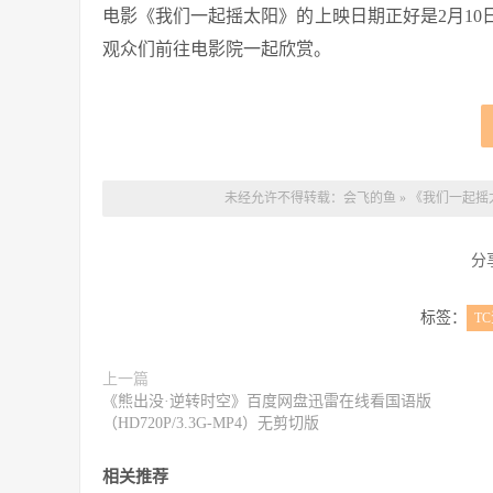
电影《我们一起摇太阳》的上映日期正好是2月1
观众们前往电影院一起欣赏。
未经允许不得转载：
会飞的鱼
»
《我们一起摇太
分
标签：
T
上一篇
《熊出没·逆转时空》百度网盘迅雷在线看国语版
（HD720P/3.3G-MP4）无剪切版
相关推荐