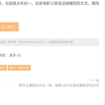
0日，也就是大年初一。这部电影以笑容迎接暖阳的方式，期待
赞(
0
)
阳》原声版「HD1080P/3.4G-MKV」TC版百度云网盘分享
享到：
更多
(
0
)
C资源
我们一起摇太阳
下一篇
贾玲让潘斌龙大吃一惊，减重100斤后身材重现学生时代