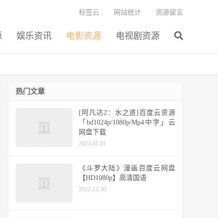
标签云
网站统计
资源留言
源
娱乐资讯
电影资源
电视剧资源
热门文章
[阿凡达2：水之道]百度云资源
「bd1024p/1080p/Mp4中字」云
网盘下载
2023-01-01
《斗罗大陆》漫画百度云网盘
【HD1080p】高清国语
2022-12-30