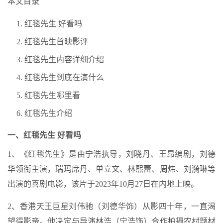
本文目录
红毯先生 好看吗
红毯先生首映影评
红毯先生内容详细介绍
红毯先生到底在演什么
红毯先生哪里看
红毯先生介绍
一、红毯先生 好看吗
1、《红毯先生》是由宁浩执导，刘晓丹、王昂编剧，刘德
华领衔主演，瑞玛席丹、单立文、林熙蕾、周炜、刘漪琳等
出演的喜剧电影，该片于2023年10月27日在内地上映。
2、香港天王巨星刘伟驰（刘德华饰）从影四十年，一直渴
望得影帝。他决定与导演林浩（宁浩饰）合作拍摄农村题材