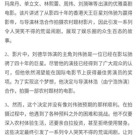
玛席丹、单立文、林熙蕾、周炜、刘漪琳等出演的优雅喜剧
电影。该片讲述了从影四十年的香港天王巨星刘伟驰为赢得
影帝，与导演林浩合作拍摄农村题材影片，因此引发一系列
令人哭笑不得的荒诞闹剧，展现了娱乐圈的众生百态的故
事。
2、影片中，刘德华饰演的主角刘伟驰是一位已经在影坛驰
骋了四十年的巨星。尽管他的演技已经得到了广大观众的认
可，但他依然渴望能在国际电影节上获得最佳男演员的奖
项。为了实现这个梦想，他决定与导演林浩（由宁浩饰演）
合作，拍摄一部农村题材的电影。
3、然而，这个决定并没有像刘伟驰预期的那样顺利。在拍
摄过程中，他遇到了各种预料之外的困难和挑战。他不仅要
深入农村体验生活，还要亲自拉投资，甚至拒绝使用替身。
这些决定最终引发了一系列令人哭笑不得的荒诞闹剧，让刘