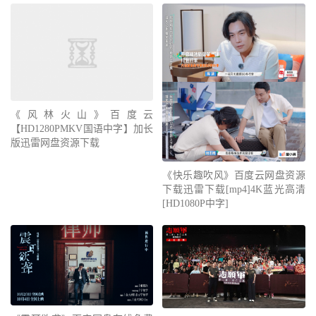
《风林火山》百度云
【HD1280PMKV国语中字】加长
版迅雷网盘资源下载
《快乐趣吹风》百度云网盘资源
下载迅雷下载[mp4]4K蓝光高清
[HD1080P中字]