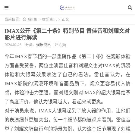
当前位置：
会飞的鱼
>
娱乐资讯
>
正文
IMAX公开《第二十条》特别节目 雷佳音和刘耀文对
影片进行解读
2024-02-26
分类：
娱乐资讯
评论(0)
今年IMAX春节档的一部重磅作品《第二十条》在观影体验
方面备受赞誉，两位主演雷佳音和刘耀文也对IMAX的沉浸
体验和大银幕效果表达了自己的看法。雷佳音认为，在
IMAX影院的沉浸环境和音画品质下，观众更容易代入情
感，体验冲击力更强。而刘耀文则对IMAX的超大银幕给予
了高度评价，他认为银幕越大，看起来就更爽。
对于演员来说，IMAX大银幕起到了放大器的作用，让他们
的表演细节更加突出，每一个细节都能被观众看到。雷佳音
举了刘耀文骑自行车的场景为例，认为这个细节展现了刘耀