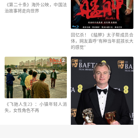
《第二十条》海外公映，中国法
治故事将走向世界
回忆杀！《艋舺》太子帮成员合
体，网友直呼“有种当年屁孩长大
的感觉”
《飞驰人生2》：小镇年轻人消
失，女性角色不再