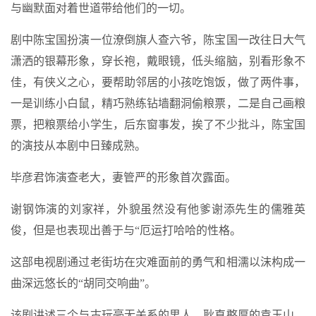
与幽默面对着世道带给他们的一切。
剧中陈宝国扮演一位潦倒旗人查六爷，陈宝国一改往日大气
潇洒的银幕形象，穿长袍，戴眼镜，低头缩脑，别看形象不
佳，有侠义之心，要帮助邻居的小孩吃饱饭，做了两件事，
一是训练小白鼠，精巧熟练钻墙翻洞偷粮票，二是自己画粮
票，把粮票给小学生，后东窗事发，挨了不少批斗，陈宝国
的演技从本剧中日臻成熟。
毕彦君饰演查老大，妻管严的形象首次露面。
谢钢饰演的刘家祥，外貌虽然没有他爹谢添先生的儒雅英
俊，但是也表现出善于与“厄运打哈哈的性格。
这部电视剧通过老街坊在灾难面前的勇气和相濡以沫构成一
曲深远悠长的“胡同交响曲”。
该剧讲述三个与古玩毫无关系的男人，耿直憨厚的袁玉山，