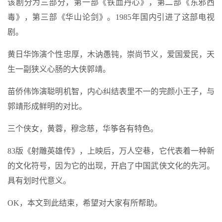
该剧分为三部分，第一部《铁血丹心》，第二部《东邪西
毒》，第三部《华山论剑》。1985年国内引进了这部电视
剧。
黄日华饰演个性忠厚，木讷愚钝，崇尚节义，爱国爱民，天
生一副狭义心肠的大侠郭靖。
苗侨伟饰演聪明机智，内心纠结表里不一的完颜小王子，与
郭靖形成鲜明的对比。
三个侠女，黄蓉，穆念慈，华筝各有特色。
83版《射雕英雄传》，上映后，万人空巷，它代表着一种新
的文化符号，因为它的出现，开启了中国武侠文化的先河。
具有划时代意义。
OK，本文到此结束，希望对大家有所帮助。