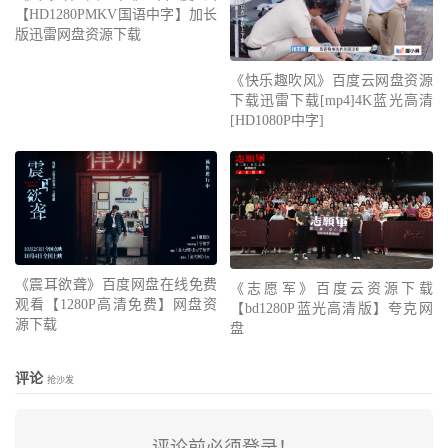
【HD1280PMKV国语中字】加长
版迅雷网盘资源下载
《快乐趣吹风》百度云网盘资源
下载迅雷下载[mp4]4K蓝光高清
[HD1080P中字]
《震耳欲聋》百度网盘在线免费
《志愿军》百度云资源下载
观看【1280P高清免费】网盘资
【bd1280P蓝光高清版】夸克网
源下载
盘
评论
抢沙发