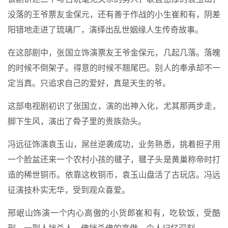
没落的王爷票友金保元，还有善于作战的小生崔和有，阴差
阳错地走进了琉璃厂，演绎出乱世姻缘人生传奇故事。
在这部剧中，张国立饰演票友王爷金保元，几起几落。落魄
的时候不倒架子。得意的时候不翘尾巴。别人的奉承却不一
定当真。只追求自己的爱好，真是天生的爷。
这部电视剧初识了张国立，演的出神入化，尤其那两步走，
脚下生风，演出了骨子里的贵族劲头。
冯远征饰演袁玉山，屌丝逆袭成功，业务熟悉，挑着担子用
一个脸盆还来一个农村小孩的毽子，毽子头是黄巢称帝时打
造的稀世铜币。依靠这枚铜币，袁玉山盘活了古玩店。冯远
征演技朴实无华，受到观众喜爱。
邢岷山饰演一个内心高傲的小货郎崔和有，吃软饭，受酷