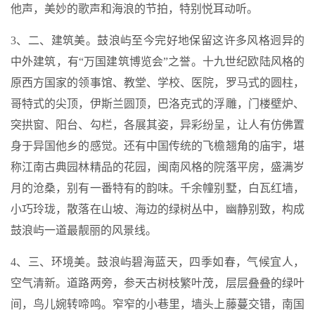
他声，美妙的歌声和海浪的节拍，特别悦耳动听。
3、二、建筑美。鼓浪屿至今完好地保留这许多风格迥异的
中外建筑，有“万国建筑博览会”之誉。十九世纪欧陆风格的
原西方国家的领事馆、教堂、学校、医院，罗马式的圆柱，
哥特式的尖顶，伊斯兰圆顶，巴洛克式的浮雕，门楼壁炉、
突拱窗、阳台、勾栏，各展其姿，异彩纷呈，让人有仿佛置
身于异国他乡的感觉。还有中国传统的飞檐翘角的庙宇，堪
称江南古典园林精品的花园，闽南风格的院落平房，盛满岁
月的沧桑，别有一番特有的韵味。千余幢别墅，白瓦红墙，
小巧玲珑，散落在山坡、海边的绿树丛中，幽静别致，构成
鼓浪屿一道最靓丽的风景线。
4、三、环境美。鼓浪屿碧海蓝天，四季如春，气候宜人，
空气清新。道路两旁，参天古树枝繁叶茂，层层叠叠的绿叶
间，鸟儿婉转啼鸣。窄窄的小巷里，墙头上藤蔓交错，南国