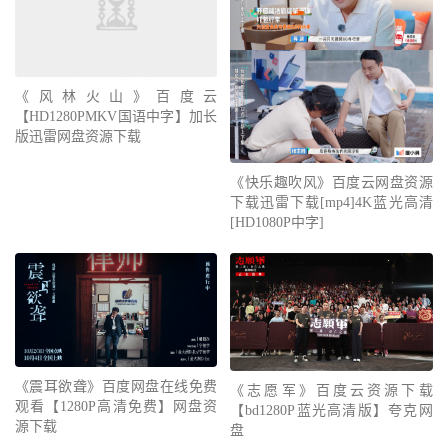
《风林火山》百度云
【HD1280PMKV国语中字】加长
版迅雷网盘资源下载
《快乐趣吹风》百度云网盘资源
下载迅雷下载[mp4]4K蓝光高清
[HD1080P中字]
《震耳欲聋》百度网盘在线免费
《志愿军》百度云资源下载
观看【1280P高清免费】网盘资
【bd1280P蓝光高清版】夸克网
源下载
盘