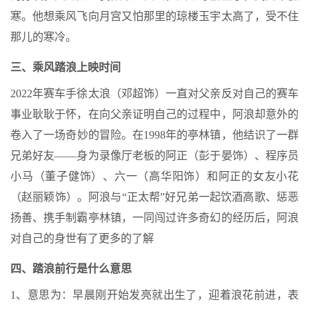
寒。他想乘风飞向月宫又怕那里的琼楼玉宇太高了，受不住
那儿的寒冷。
三、乘风踏浪上映时间
2022年赛车手徐太浪（邓超饰）一直对父亲反对自己的赛车
事业耿耿于怀，在向父亲证明自己的过程中，阿浪却意外的
卷入了一场奇妙的冒险。在1998年的亭林镇，他结识了一群
兄弟好友——身为录像厅老板的阿正（彭于晏饰）、程序员
小马（董子健饰）、六一（高华阳饰）和阿正的女友小花
（赵丽颖饰）。阿浪与“正太帮”好兄弟一起饮酒高歌、惩恶
扬善、携手制霸亭林镇，一同闯过许多奇幻的经历后，阿浪
对自己的身世有了更多的了解
四、踏浪前行是什么意思
1、意思为：早晨刚开始发亮就出生了，迎着浪花前进，表