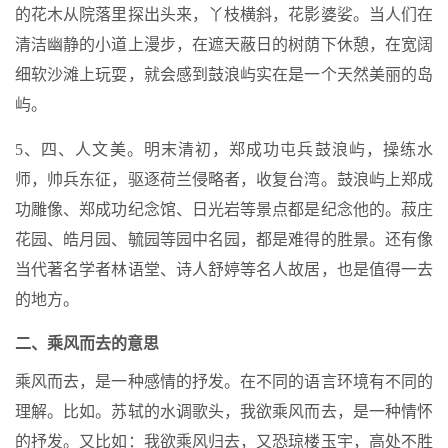
的花木从院落里探出头来，丫枝横斜，花影婆娑。当人们在
清洁幽静的小道上漫步，在遮天蔽日的树荫下休憩，在宽阔
细软沙滩上玩耍，就会感到鼓浪屿实在是一个天然美丽的岛
屿。
5、四、人文美。明末清初，郑成功屯兵鼓浪屿，操练水
师，帅兵东征，驱逐荷兰侵略者，收复台湾。鼓浪屿上郑成
功雕像、郑成功纪念馆、日光岩等景点都是纪念他的。菽庄
花园、皓月园、毓园等园中名园，都是难得的胜景。还有像
当代著名学者林语堂、诗人舒婷等名人故居，也是值得一去
的地方。
二、乘风而去的意思
乘风而去，是一种感情的抒发。在不同的语言环境有不同的
理解。比如。苏轼的水调歌头，我欲乘风而去，是一种情怀
的抒发。又比如：我欲乘风归去，又恐琼楼玉宇，高处不胜