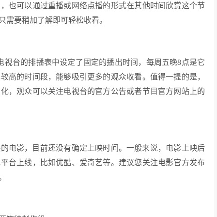
看，也可以通过重播或网络点播的形式在其他时间欣赏这个节
只需要稍加了解即可轻松收看。
在电视台的排播表中设定了固定的播出时间，每周五晚8点是它
率较高的时间段，能够吸引更多的观众收看。值得一提的是，
变化，观众可以关注电视台的官方公告或者节目官方网站上的
上映的电影，目前还没有确定上映时间。一般来说，电影上映后
或平台上线，比如优酷、爱奇艺等。建议您关注电影官方发布
。