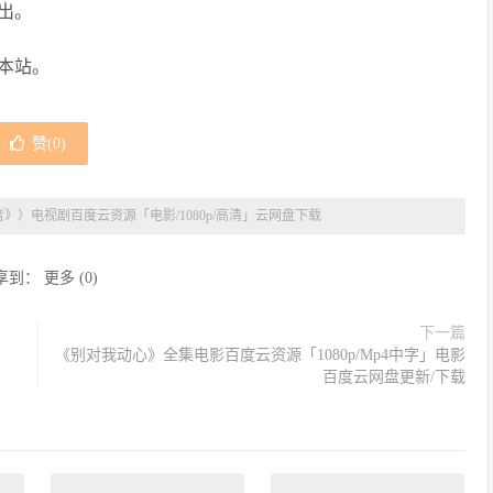
播出。
本站。
赞(
0
)
》）电视剧百度云资源「电影/1080p/高清」云网盘下载
享到：
更多
(
0
)
下一篇
《别对我动心》全集电影百度云资源「1080p/Mp4中字」电影
百度云网盘更新/下载