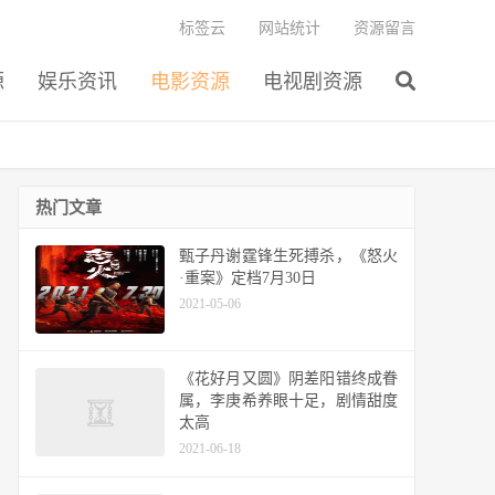
标签云
网站统计
资源留言
源
娱乐资讯
电影资源
电视剧资源
热门文章
甄子丹谢霆锋生死搏杀，《怒火
·重案》定档7月30日
2021-05-06
《花好月又圆》阴差阳错终成眷
属，李庚希养眼十足，剧情甜度
太高
2021-06-18