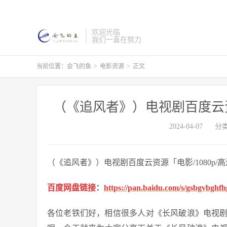
欢迎光临
我们一直在努力
当前位置：
会飞的鱼
>
电影资源
>
正文
（《追风者》）电视剧百度云资源
2024-04-07
分
（《追风者》）电视剧百度云资源「电影/1080p/
百度网盘链接
：
https://pan.baidu.com/s/gsbgvbgh
各位老铁们好，相信很多人对《长风破浪》电视