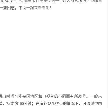
剧播出平台有哪些节目啊多少钱一个以及乘风破浪2023哪里
一些困惑，下面一起来看看吧！
播出时间可能会因地区和电视台的不同而有所差异。一般来
播，持续约100分钟；在海外观众很少的情况下，可通过中国