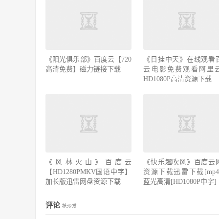
《阳光俱乐部》百度云【720
《日挂中天》在线观看
高清免费】磁力链接下载
云电影免费观看阿里
HD1080P高清资源下载
《风林火山》百度云
《快乐趣吹风》百度云
【HD1280PMKV国语中字】
资源下载迅雷下载[mp4]
加长版迅雷网盘资源下载
蓝光高清[HD1080P中字]
评论
抢沙发