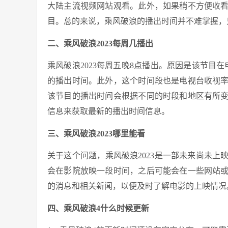
大陆主流视频网站观看。此外，如果稍不方便收
目。总的来说，乘风破浪的播出时间并不难掌握，
二、乘风破浪2023每周几播出
乘风破浪2023每周五晚8点播出。原因是该节目
的播出时间。此外，这个时间段也是电视台收视
该节目的播出时间会根据不同的时段和地区有所
信息来获取最新的播出时间信息。
三、乘风破浪2023哪里能看
关于这个问题，乘风破浪2023是一部未来尚未
会在影院放映一段时间，之后可能会在一些网站
的消息和相关新闻，以便及时了解电影的上映情况
四、乘风破浪4什么时候更新