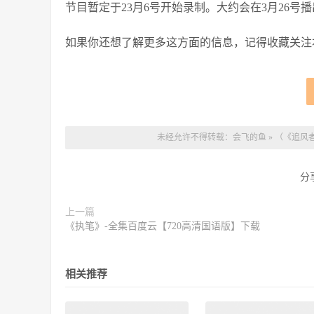
节目暂定于23月6号开始录制。大约会在3月26号
如果你还想了解更多这方面的信息，记得收藏关注
未经允许不得转载：
会飞的鱼
»
（《追风者
分
上一篇
《执笔》-全集百度云【720高清国语版】下载
相关推荐