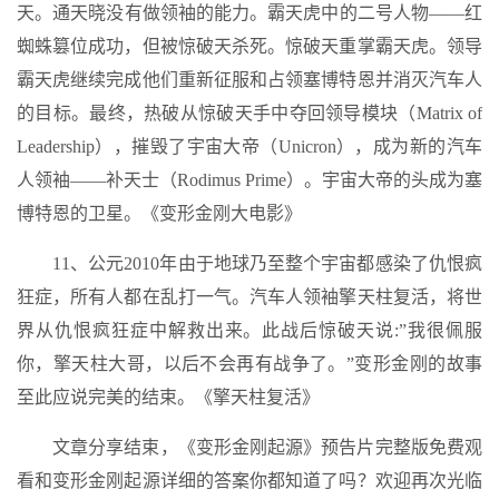
天。通天晓没有做领袖的能力。霸天虎中的二号人物——红
蜘蛛篡位成功，但被惊破天杀死。惊破天重掌霸天虎。领导
霸天虎继续完成他们重新征服和占领塞博特恩并消灭汽车人
的目标。最终，热破从惊破天手中夺回领导模块（Matrix of
Leadership），摧毁了宇宙大帝（Unicron），成为新的汽车
人领袖——补天士（Rodimus Prime）。宇宙大帝的头成为塞
博特恩的卫星。《变形金刚大电影》
11、公元2010年由于地球乃至整个宇宙都感染了仇恨疯
狂症，所有人都在乱打一气。汽车人领袖擎天柱复活，将世
界从仇恨疯狂症中解救出来。此战后惊破天说:”我很佩服
你，擎天柱大哥，以后不会再有战争了。”变形金刚的故事
至此应说完美的结束。《擎天柱复活》
文章分享结束，《变形金刚起源》预告片完整版免费观
看和变形金刚起源详细的答案你都知道了吗？欢迎再次光临