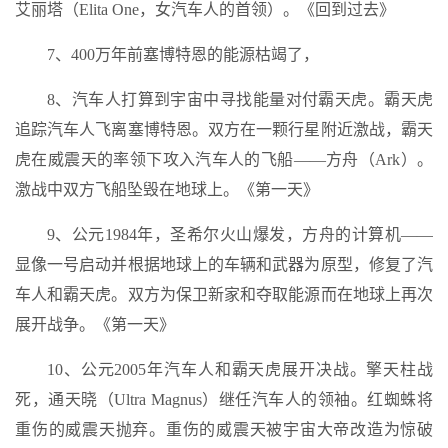
艾丽塔（Elita One，女汽车人的首领）。《回到过去》
7、400万年前塞博特恩的能源枯竭了，
8、汽车人打算到宇宙中寻找能量对付霸天虎。霸天虎
追踪汽车人飞离塞博特恩。双方在一颗行星附近激战，霸天
虎在威震天的率领下攻入汽车人的飞船——方舟（Ark）。
激战中双方飞船坠毁在地球上。《第一天》
9、公元1984年，圣希尔火山爆发，方舟的计算机——
显像一号启动并根据地球上的车辆和武器为原型，修复了汽
车人和霸天虎。双方为保卫新家和夺取能源而在地球上再次
展开战争。《第一天》
10、公元2005年汽车人和霸天虎展开决战。擎天柱战
死，通天晓（Ultra Magnus）继任汽车人的领袖。红蜘蛛将
重伤的威震天抛弃。重伤的威震天被宇宙大帝改造为惊破