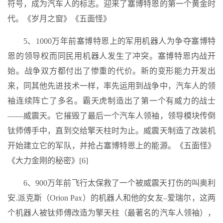
符号，成为汽车人的标志。迎来了塞博特恩的第一个黄金时
代。《岁月之窗》《五面怪》
5、1000万年前塞博特恩上的军用机器人为争夺塞博特
恩的领导权而同民用机器人发生了冲突。塞博特恩内战开
始。战争双方都付出了惨重的代价。新的变形能力开发出
来，同其他先进技术一样，率先运用到战争中，汽车人的领
袖连续阵亡了多名。霸天虎制造出了第一个有威力的战士
——威震天。它摧毁了最后一个汽车人领袖，领导模块传倒
钛师傅手中，直到交给擎天柱时为止。威震天制造了改装机
开始建立它的军队，并抢占塞博特恩上的能源。《五面怪》
《大力金刚的秘密》[6]
6、900万年前飞行太保救了一个被威震天打伤的叫奥利
安.派克斯（Orion Pax）的机器人和他的女友–爱瑞尔，这两
个机器人被钛师傅改造为擎天柱（最著名的汽车人领袖），