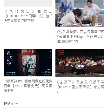
《风林火山》百度云
【HD1280PMKV国语中字】加长
版迅雷网盘资源下载
《快乐趣吹风》百度云网盘资源
下载迅雷下载[mp4]4K蓝光高清
[HD1080P中字]
《震耳欲聋》百度网盘在线免费
《志愿军》百度云资源下载
观看【1280P高清免费】网盘资
【bd1280P蓝光高清版】夸克网
源下载
盘
评论
抢沙发