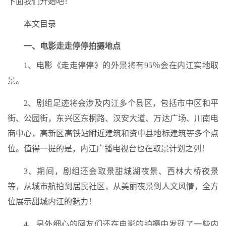
下面我们开始吧！
本文目录
一、电影走走停停拍摄地点
1、电影《走走停停》的外景将有95％会在内江实地取
景。
2、剧组足迹将会涉及内江多个县区，包括市中区和平
街、公园街，东兴区东桐路、汉安大道、万达广场、川南电
商中心，高新区高铁站附近建筑和资中县地标建筑等多个点
位。值得一提的是，内江广播电视台也在取景计划之列！
3、期间，剧组还会取景甜城湖夜景、西林大桥夜景
等，从城市航拍到居民社区，从美丽夜景到人文风情，全方
位展示甜城内江的魅力！
4、另外细心的网友们还在电影的拍摄中发现了一些内