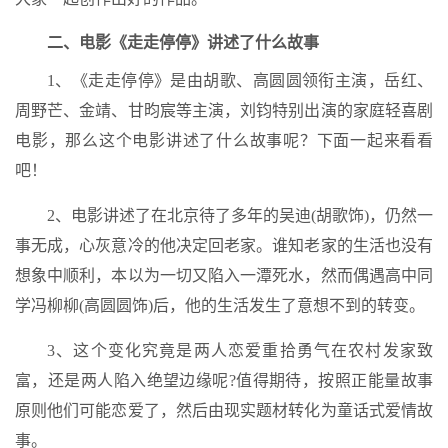
二、电影《走走停停》讲述了什么故事
1、《走走停停》是由胡歌、高圆圆领衔主演，岳红、
周野芒、金靖、甘昀宸等主演，刘钧特别出演的家庭轻喜剧
电影，那么这个电影讲述了什么故事呢？下面一起来看看
吧！
2、电影讲述了在北京待了多年的吴迪(胡歌饰)，仍然一
事无成，心灰意冷的他决定回老家。谁知老家的生活也没有
想象中顺利，本以为一切又陷入一潭死水，然而偶遇高中同
学冯柳柳(高圆圆饰)后，他的生活发生了意想不到的转变。
3、这个变化究竟是两人恋爱重拾勇气在农村发家致
富，还是两人陷入绝望边缘呢?值得期待，按照正能量故事
原则他们可能恋爱了，然后由现实题材转化为童话式爱情故
事。