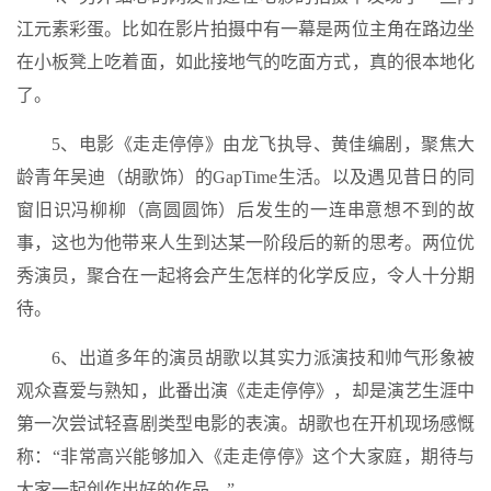
江元素彩蛋。比如在影片拍摄中有一幕是两位主角在路边坐
在小板凳上吃着面，如此接地气的吃面方式，真的很本地化
了。
5、电影《走走停停》由龙飞执导、黄佳编剧，聚焦大
龄青年吴迪（胡歌饰）的GapTime生活。以及遇见昔日的同
窗旧识冯柳柳（高圆圆饰）后发生的一连串意想不到的故
事，这也为他带来人生到达某一阶段后的新的思考。两位优
秀演员，聚合在一起将会产生怎样的化学反应，令人十分期
待。
6、出道多年的演员胡歌以其实力派演技和帅气形象被
观众喜爱与熟知，此番出演《走走停停》，却是演艺生涯中
第一次尝试轻喜剧类型电影的表演。胡歌也在开机现场感慨
称：“非常高兴能够加入《走走停停》这个大家庭，期待与
大家一起创作出好的作品。”