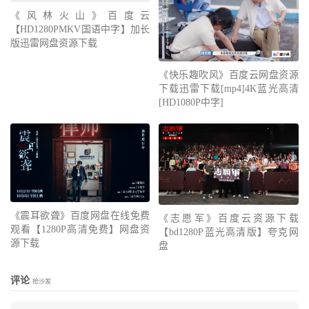
《风林火山》百度云
【HD1280PMKV国语中字】加长
版迅雷网盘资源下载
《快乐趣吹风》百度云网盘资源
下载迅雷下载[mp4]4K蓝光高清
[HD1080P中字]
《震耳欲聋》百度网盘在线免费
《志愿军》百度云资源下载
观看【1280P高清免费】网盘资
【bd1280P蓝光高清版】夸克网
源下载
盘
评论
抢沙发