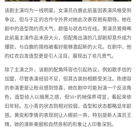
该剧主演均为一线明星。女演员白鹿此前虽因表演风格受到
争议，但与于正的合作令外界对她此次表现抱有期待。她在
剧中的造型简约而大气，颜值与状态均在线。男演员曾舜晞
此前虽主演作品未获大火，但配角出演的几部剧却意外成为
爆款，与白鹿的搭档被看好能够激起新的火花。在剧中，他
的红衣白发造型更是引人注目，展现出了非凡贵气。
除了主演之外，该剧的配角阵容也引起热议。例如歌手信的
加盟，尽管表演经验不足，但其古装扮相颇受关注。陈德容
的参演更是让粉丝感到惊喜，她在剧中可能扮演一个反派角
色，造型给人以暗黑之感，但50+的她保养得宜，看起来依
旧年轻。左小青的状态则相对较弱，造型和状态都略显年龄
感。黄奕和李倩的表现则让人眼前一亮，特别是新人演员王
晴，她的清新美貌和自然亲和的形象让人印象深刻。