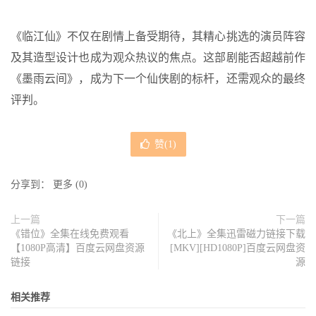
《临江仙》不仅在剧情上备受期待，其精心挑选的演员阵容
及其造型设计也成为观众热议的焦点。这部剧能否超越前作
《墨雨云间》，成为下一个仙侠剧的标杆，还需观众的最终
评判。
赞(
1
)
分享到：
更多
(
0
)
上一篇
下一篇
《错位》全集在线免费观看
《北上》全集迅雷磁力链接下载
【1080P高清】百度云网盘资源
[MKV][HD1080P]百度云网盘资
链接
源
相关推荐