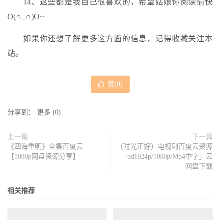
14、这些都是我自己很喜欢的，希望姑娘你阅读愉快
O(∩_∩)O~
如果你还想了解更多这方面的信息，记得收藏关注本
站。
赞(
0
)
分享到：
更多
(
0
)
上一篇
下一篇
《四海重明》全集百度云
（时光正好）电视剧百度云资源
【1080p网盘资源分享】
「bd1024p/1080p/Mp4中字」云
网盘下载
相关推荐