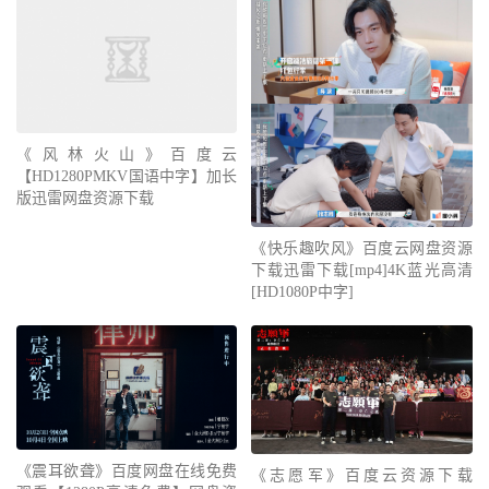
《风林火山》百度云
【HD1280PMKV国语中字】加长
版迅雷网盘资源下载
《快乐趣吹风》百度云网盘资源
下载迅雷下载[mp4]4K蓝光高清
[HD1080P中字]
《震耳欲聋》百度网盘在线免费
《志愿军》百度云资源下载