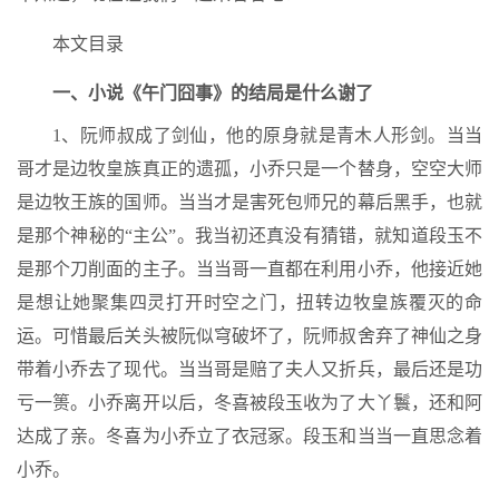
本文目录
一、小说《午门囧事》的结局是什么谢了
1、阮师叔成了剑仙，他的原身就是青木人形剑。当当
哥才是边牧皇族真正的遗孤，小乔只是一个替身，空空大师
是边牧王族的国师。当当才是害死包师兄的幕后黑手，也就
是那个神秘的“主公”。我当初还真没有猜错，就知道段玉不
是那个刀削面的主子。当当哥一直都在利用小乔，他接近她
是想让她聚集四灵打开时空之门，扭转边牧皇族覆灭的命
运。可惜最后关头被阮似穹破坏了，阮师叔舍弃了神仙之身
带着小乔去了现代。当当哥是赔了夫人又折兵，最后还是功
亏一篑。小乔离开以后，冬喜被段玉收为了大丫鬟，还和阿
达成了亲。冬喜为小乔立了衣冠冢。段玉和当当一直思念着
小乔。