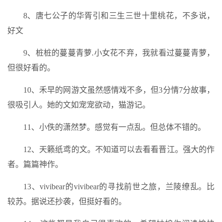
8、唐七公子的华胥引和三生三世十里桃花，不多说，
好文
9、桩桩的蔓蔓青萝.小女花不弃，我就看过蔓蔓青萝，
但很好看的。
10、禾早的网游文虽然感情戏不多，但3分情7分故事，
很吸引人。她的文如宠宠欲动，猫游记。
11、小佚的潇然梦。感觉有一点乱。但总体不错的。
12、天籁纸鸢的文。不知道可以去看看晋江。强大的作
者。篇篇神作。
13、vivibear的vivibear的寻找前世之旅，兰陵缭乱。比
较苏。据说还抄袭，但挺好看的。