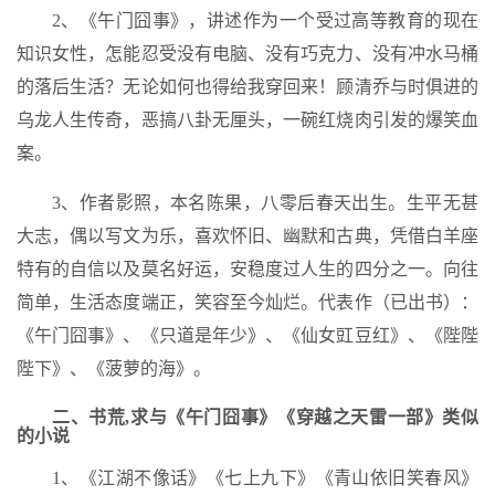
2、《午门囧事》，讲述作为一个受过高等教育的现在
知识女性，怎能忍受没有电脑、没有巧克力、没有冲水马桶
的落后生活？无论如何也得给我穿回来！顾清乔与时俱进的
乌龙人生传奇，恶搞八卦无厘头，一碗红烧肉引发的爆笑血
案。
3、作者影照，本名陈果，八零后春天出生。生平无甚
大志，偶以写文为乐，喜欢怀旧、幽默和古典，凭借白羊座
特有的自信以及莫名好运，安稳度过人生的四分之一。向往
简单，生活态度端正，笑容至今灿烂。代表作（已出书）：
《午门囧事》、《只道是年少》、《仙女豇豆红》、《陛陛
陛下》、《菠萝的海》。
二、书荒,求与《午门囧事》《穿越之天雷一部》类似
的小说
1、《江湖不像话》《七上九下》《青山依旧笑春风》