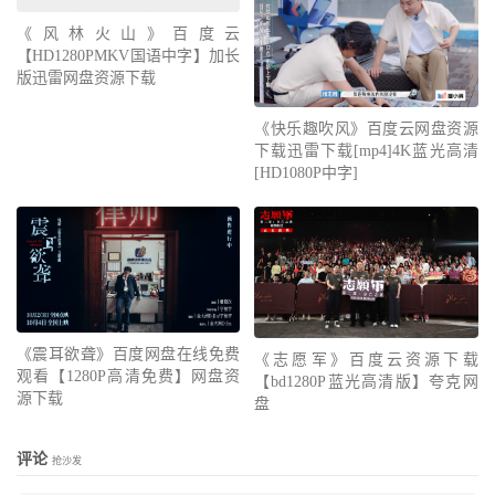
《风林火山》百度云
【HD1280PMKV国语中字】加长
版迅雷网盘资源下载
《快乐趣吹风》百度云网盘资源
下载迅雷下载[mp4]4K蓝光高清
[HD1080P中字]
《震耳欲聋》百度网盘在线免费
《志愿军》百度云资源下载
观看【1280P高清免费】网盘资
【bd1280P蓝光高清版】夸克网
源下载
盘
评论
抢沙发