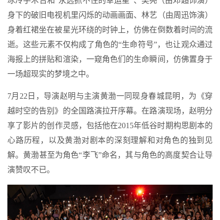
冰冷手术台和“永远抓不住的幸运星”、吴亮（由邓超饰演）
身下的破旧电视机里闪烁的动画画面、林艺（由周迅饰演）
身着红裙坐在被星光环绕的时钟上，仿佛在倒数着时间的流
逝。这些元素不仅构成了角色的“生命符号”，也让观众通过
海报上的拼贴和渲染，一窥角色们的生命瞬间，仿佛置身于
一场超现实的梦境之中。
7月22日，导演赵明与主演黄渤一同现身春城昆明，为《穿
越时空的告别》的全国路演拉开序幕。在路演现场，赵明分
享了影片的创作灵感，包括他在2015年低谷时期构思剧本的
心路历程，以及黄渤对剧本的深刻理解和对角色的独到见
解。黄渤甚至为角色“李飞”命名，其与角色的高度契合让导
演赞叹不已。