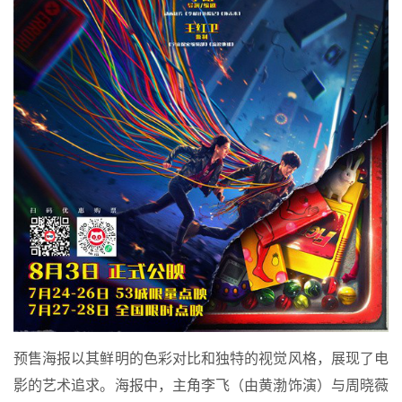
预售海报以其鲜明的色彩对比和独特的视觉风格，展现了电
影的艺术追求。海报中，主角李飞（由黄渤饰演）与周晓薇