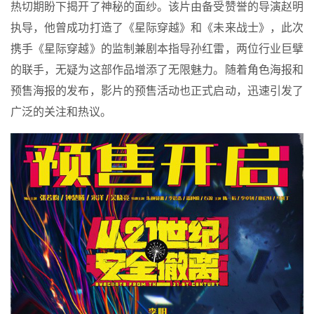
热切期盼下揭开了神秘的面纱。该片由备受赞誉的导演赵明
执导，他曾成功打造了《星际穿越》和《未来战士》，此次
携手《星际穿越》的监制兼剧本指导孙红雷，两位行业巨擘
的联手，无疑为这部作品增添了无限魅力。随着角色海报和
预售海报的发布，影片的预售活动也正式启动，迅速引发了
广泛的关注和热议。