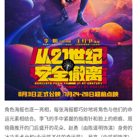
角色海报也逐一亮相，每张海报都巧妙地将角色与他们的命
运元素相结合。李飞的手中紧握的指南针和脸上的疤痕、周
晓薇推开的门后盛开的花朵、赵勇（由陈道明饰演）身旁的