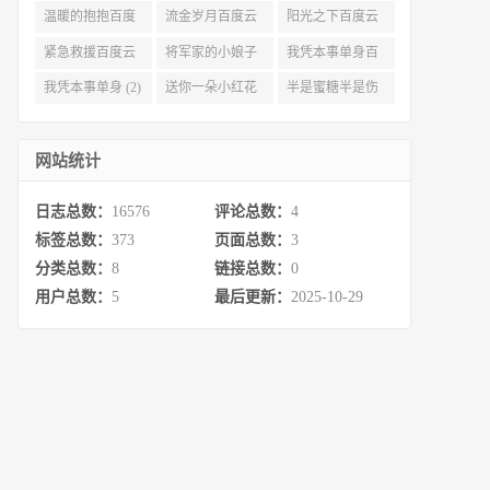
度云资源 (3)
(3)
(3)
温暖的抱抱百度
流金岁月百度云
阳光之下百度云
云 (3)
完整网盘 (3)
(3)
紧急救援百度云
将军家的小娘子
我凭本事单身百
资源 (2)
百度云 (2)
度云资源 (2)
我凭本事单身 (2)
送你一朵小红花
半是蜜糖半是伤
百度云 (2)
百度云资源 (2)
网站统计
日志总数：
16576
评论总数：
4
标签总数：
373
页面总数：
3
分类总数：
8
链接总数：
0
用户总数：
5
最后更新：
2025-10-29