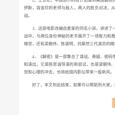
2、上世纪，中国幼小的核计划遭到美国霸权
伊斯，容金珍的老师与敌人，两人的胜负对决，
战。
3、这部电影改编自麦家的同名小说，讲述了
战中，与两位身份神秘的老手展开了一场智力和
嗅觉，还有梁朝伟、陈道明、刘昊然三代演员的精彩
4、《解密》是一部集合了谍战、悬疑、密码
和演出。它是陈思诚导演的新尝试，也是梁朝伟
觉和心理的冲击，也将给国内影坛带来一股新风。
好了，本文到此结束，如果可以帮助到大家，