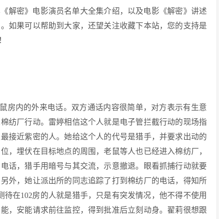
享《解密》电影演员名单大全集介绍，以及电影《解密》讲述
助。如果可以帮助到大家，还望关注收藏下本站，您的支持是
！
老鼠房内的外来电话。双方通话内容很简单，对方表示有生意
二棉纺厂行动。雷婷相信这个人就是电子管拦截行动的现场指
是最接近紫密的人。她给这个人的代号是猎手，并要求出动的
到位，埋伏在目标地点的周围，老鼠等人也已经进入棉纺厂，
的电话，猎手用暗号与其交流，示意撤退。眼看抓捕行动就要
。另外，她让派出所的同志追踪了打到棉纺厂的电话，得知所
测待在102房的人就是猎手，只是有突发情况，他不得不使用
安能，安能请求前往监控，得到批准后立刻动身。翟莉很想跟