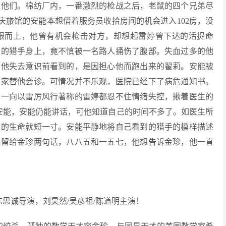
冰他们。棉纺厂内，一番激烈的枪战之后，老鼠的四个兄弟尽
庆旅馆的安能本想借着服务员收拾房间的机会进入102房，没
跟而上，他曾有机会枪击对方，却想起雷婷曾下达的活捉命
方的猎手身上，竟不慎被一名路人捅伤了腹部。失血过多的他
而他失去意识前看到的，是因担心他而跑出来的翟莉。安能被
专家替他会诊。可情况并不乐观，医院已经下了病危通知书。
。一向以雷厉风行著称的雷婷都忍不住情绪失控，揪着医生的
望安能，安能仍能讲话，可他知道自己的时间不多了。如医生所
他的生命就短一寸。安能平静地将自己看到的猎手的模样描述
他留给金珍两句话，八八五和一五七，他想告诉金珍，他一直
思诚导演，刘昊然/吴彦祖/陈道明主演！