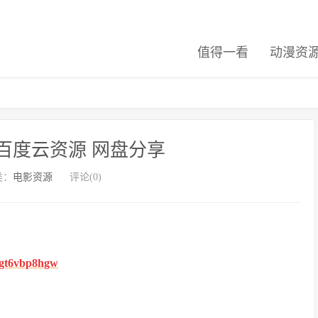
值得一看
动漫资
百度云资源 网盘分享
类：
电影资源
评论(0)
fhgt6vbp8hgw