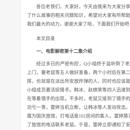
各位老铁们，大家好，今天由我来为大家分
了什么故事的相关问题知识，希望对大家有所帮
我们最大的动力，谢谢大家了哈，下面我们开始吧
本文目录
一、电影解密第十二集介绍
经过多日的严密布控，Q小组终于监听倒了
上门，要老鼠等五人做好准备，两个小时后在第
挥，也就是在派出所安放炸弹的人，同时也应该
小组成员要活捉猎手。韩冰、赵棋荣等四人迅速
在等着猎手的出现。不多时，老鼠又接到了猎手
功亏一篑，雷婷当机立断，让韩冰等人发动攻击
属为国庆旅馆，打电话是102房间的客人。雷婷猜
了旅馆的电话联系老鼠。于是，雷婷立即通知了