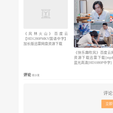
《风林火山》百度云
【HD1280PMKV国语中字】
加长版迅雷网盘资源下载
《快乐趣吹风》百度云
资源下载迅雷下载[mp4]
蓝光高清[HD1080P中字]
评论
抢沙发
评论
立即