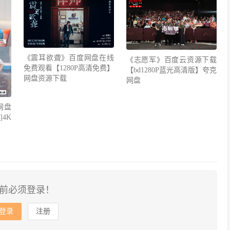
《震耳欲聋》百度网盘在线
《志愿军》百度云资源下载
免费观看【1280P高清免费】
【bd1280P蓝光高清版】夸克
网盘资源下载
网盘
网盘
4K
前必须登录！
登录
注册