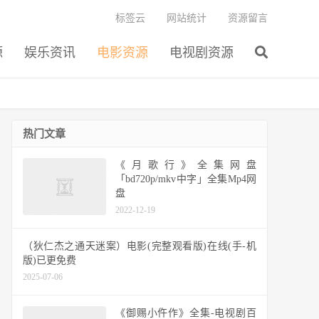
标签云
网站统计
资源留言
源
娱乐资讯
电影资源
电视剧资源
热门文章
《月歌行》全集网盘
「bd720p/mkv中字」全集Mp4网
盘
2022-12-19
（狄仁杰之通天迷案）电影(完整观看版)在线(手-机
版)已更免费
2025-07-06
《御赐小仵作》全集-电视剧百