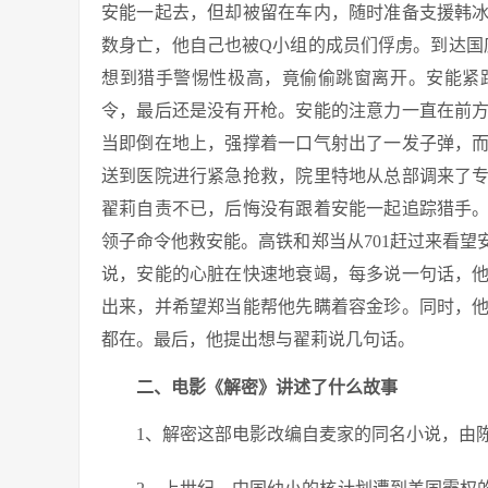
安能一起去，但却被留在车内，随时准备支援韩
数身亡，他自己也被Q小组的成员们俘虏。到达国
想到猎手警惕性极高，竟偷偷跳窗离开。安能紧
令，最后还是没有开枪。安能的注意力一直在前
当即倒在地上，强撑着一口气射出了一发子弹，
送到医院进行紧急抢救，院里特地从总部调来了
翟莉自责不已，后悔没有跟着安能一起追踪猎手
领子命令他救安能。高铁和郑当从701赶过来看
说，安能的心脏在快速地衰竭，每多说一句话，
出来，并希望郑当能帮他先瞒着容金珍。同时，
都在。最后，他提出想与翟莉说几句话。
二、电影《解密》讲述了什么故事
1、解密这部电影改编自麦家的同名小说，由陈