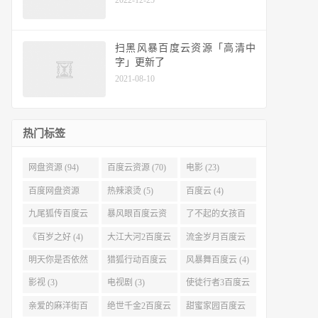
扫黑风暴百度云资源「高清中
字」更新了
2021-08-10
热门标签
网盘资源 (94)
百度云资源 (70)
电影 (23)
百度网盘资源
热辣滚烫 (5)
百度云 (4)
(11)
九尾狐传百度云
暴风眼百度云资
了不起的女孩百
(4)
源 (4)
度云 (4)
《百岁之好 (4)
大江大河2百度云
流金岁月百度云
(4)
(4)
明天你是否依然
猎狐行动百度云
风暴舞百度云 (4)
爱我百度云 (4)
(4)
影视 (3)
电视剧 (3)
使徒行者3百度云
资源 (3)
亲爱的麻洋街百
绝世千金2百度云
甜蜜家园百度云