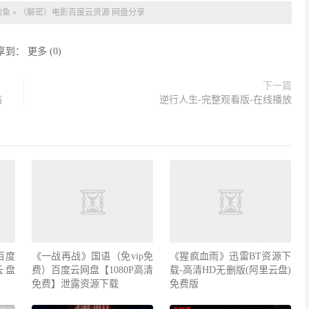
的鱼
»
（解密）电影百度云资源 网盘分享
享到：
更多
(
0
)
下一篇
结
逆行人生-完整观看版-在线播放
百度
《一战再战》国语（免vip免
《猩疯血雨》迅雷BT资源下
云盘
费）百度云网盘【1080P高清
载-高清HD无删版(阿里云盘)
免费】泄露资源下载
免费版