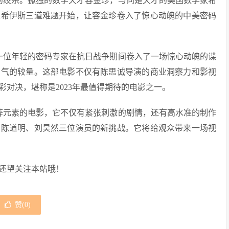
的绞杀。孤独的数学天才容金珍，与同是天才的美国数学家希
从希伊斯三道难题开始，让容金珍卷入了惊心动魄的中美密码
一位年轻的密码专家在抗日战争期间卷入了一场惊心动魄的谍
勇气的较量。这部电影不仅有陈思诚导演的商业洞察力和影视
对决，堪称是2023年最值得期待的电影之一。
等元素的电影，它不仅有紧张刺激的剧情，还有高水准的制作
、陈道明、刘昊然三位演员的新挑战。它将给观众带来一场视
还望关注本站哦！
赞(
0
)