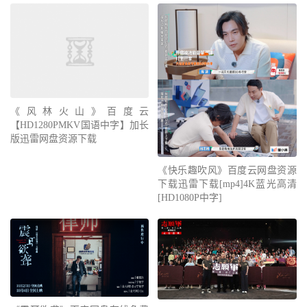
《风林火山》百度云
【HD1280PMKV国语中字】加长
版迅雷网盘资源下载
《快乐趣吹风》百度云网盘资源
下载迅雷下载[mp4]4K蓝光高清
[HD1080P中字]