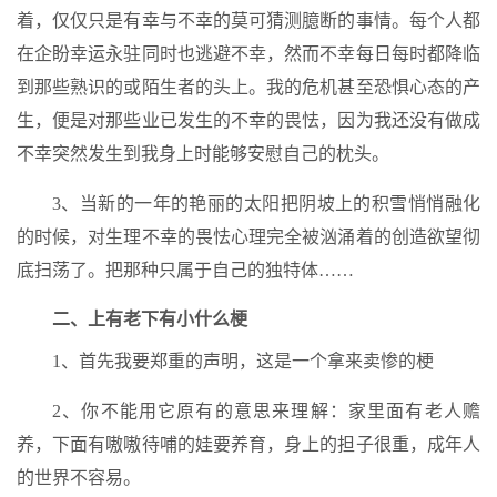
着，仅仅只是有幸与不幸的莫可猜测臆断的事情。每个人都
在企盼幸运永驻同时也逃避不幸，然而不幸每日每时都降临
到那些熟识的或陌生者的头上。我的危机甚至恐惧心态的产
生，便是对那些业已发生的不幸的畏怯，因为我还没有做成
不幸突然发生到我身上时能够安慰自己的枕头。
3、当新的一年的艳丽的太阳把阴坡上的积雪悄悄融化
的时候，对生理不幸的畏怯心理完全被汹涌着的创造欲望彻
底扫荡了。把那种只属于自己的独特体……
二、上有老下有小什么梗
1、首先我要郑重的声明，这是一个拿来卖惨的梗
2、你不能用它原有的意思来理解：家里面有老人赡
养，下面有嗷嗷待哺的娃要养育，身上的担子很重，成年人
的世界不容易。